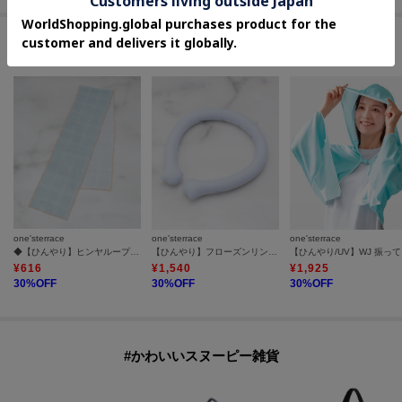
#自宅で手軽にセルフケア
one'sterrace
one'sterrace
one'sterrace
◆【ひんやり】ヒンヤループ クールタオル
【ひんやり】フローズンリング L
【ひ
¥
616
¥
1,540
¥
1,925
30
%OFF
30
%OFF
30
%OFF
#かわいいスヌーピー雑貨