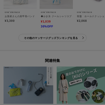
one'sterrace
one'sterrace
one'sterrace
お医者さんの肩甲骨バンド ピタ肌 S
◆かき氷 クールシャツスプレー
骨盤 ホールドクッショ
¥3,300
¥2,068
¥1,039
30%OFF
その他のマッサージグッズランキングを見る
関連特集