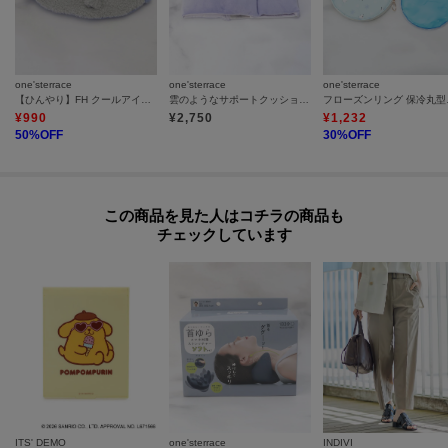
one'sterrace
one'sterrace
one'sterrace
【ひんやり】FH クールアイピロー ギュウヒ
雲のようなサポートクッション ウエスト
フロー
¥
990
¥
2,750
¥
1,232
50
%OFF
30
%OFF
この商品を見た人はコチラの商品も
チェックしています
ITS' DEMO
one'sterrace
INDIVI