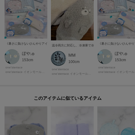
温冷両方に対応し、冷凍庫で冷やしてもジェルが固まらないた
ぽや𓈒𓐍
ぽや𓈒𓐍
MM
153cm
153cm
100cm
one'sterrace
one'sterrace
one'sterrace
one'sterrace イオンモール木曽川店
one'
one'sterrace イオンモール津南店
このアイテムに似ているアイテム