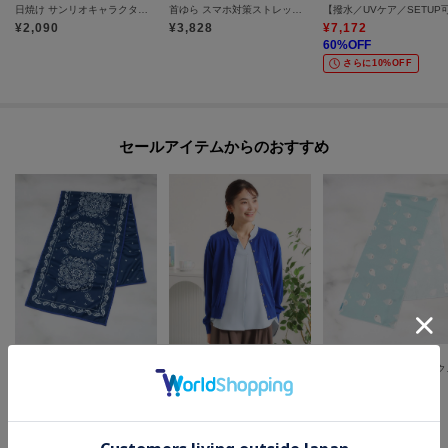
日焼け サンリオキャラクターズ ミラー
首ゆら スマホ対策ストレッチャー
¥
2,090
¥
3,828
¥
7,172
60
%OFF
さらに10%OFF
セールアイテムからのおすすめ
one'sterrace
ITS' DEMO
one'sterrace
◆【ひんやり/UV】GH クールタオル PAISLEY
【UV／冷感】クルーニットカーディガン
◆【ひ
¥
924
¥
1,980
¥
770
30
%OFF
40
%OFF
30
%OFF
さらに5%OFF