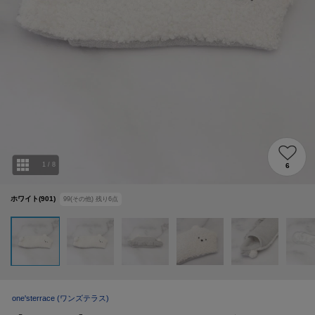
1
/
8
6
ホワイト(901)
99(その他)
残り
6
点
one'sterrace
(ワンズテラス)