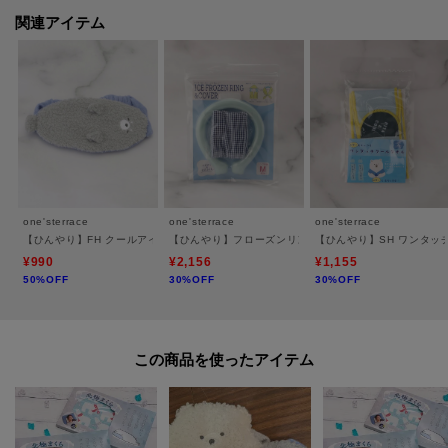
値下げ情報や在庫状況など新着情報をメルマガにてお知らせ！
関連アイテム
マイページからお気に入りアイテムの一覧もチェックできます！
＊＊＊＊＊＊＊＊＊＊＊＊＊＊＊＊＊＊＊＊＊＊＊＊＊＊＊＊
※照明の関係により、実際よりも色味が違って見える場合があります。ま
た、パソコン・スマートフォンなどの環境により、若干製品と画像のカラー
が異なる場合もございます。
one'sterrace
one'sterrace
one'sterrace
【ひんやり】FH クールアイピロー ギュウヒ
【ひんやり】フローズンリング カバー付
【ひんやり】SH ワンタッ
¥990
¥2,156
¥1,155
50%OFF
30%OFF
30%OFF
この商品を使った