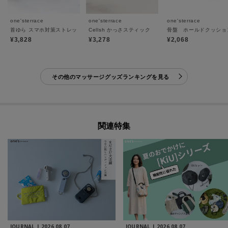
one'sterrace
one'sterrace
one'sterrace
首ゆら スマホ対策ストレッチャー
Cellsh かっさスティック
骨盤 ホールドクッショ
¥3,828
¥3,278
¥2,068
その他のマッサージグッズランキングを見る
関連特集
JOURNAL |
2026.08.07
JOURNAL |
2026.08.07