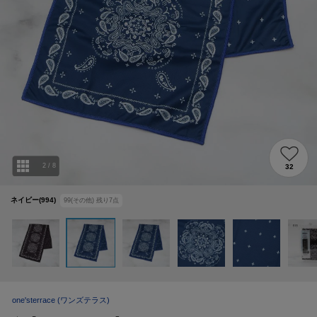
2
/
8
32
ネイビー(994)
99(その他)
残り
7
点
one'sterrace
(ワンズテラス)