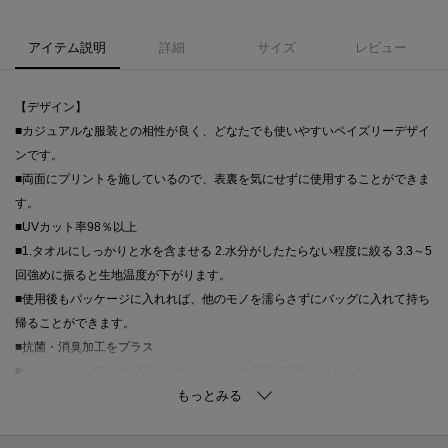
アイテム説明
詳細
サイズ
レビュー
【デザイン】
■カジュアルな服装との相性が良く、どなたでも使いやすいペイズリーデザイ
ンです。
■両面にプリントを施しているので、表裏を気にせずに使用することができま
す。
■UVカット率98％以上
■1.タオルにしっかりと水を含ませる 2.水分がしたたらない程度に絞る 3.3～5
回強めに振ると生地温度が下がります。
■使用後もパッケージに入れれば、他のモノを濡らさずにバッグに入れて持ち
帰ることができます。
■抗菌・消臭加工をプラス
■他にもこんな使い方があります。（凍らせて保冷剤代わりにして）（氷まく
らのカバーとして）（凍ったボトルのカバーとして）
※この製品は、太陽光線中の紫外線（UV）を通しにくくします。この効果は