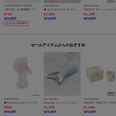
LAURA ASHLEY HOME
one'sterrace
one'sterrace
【柄が選べる4種展開】ファブリックコースター
◆【ひんやり/UV】GH ネッククーラー
¥
792
¥
1,001
¥
1,188
20
%OFF
30
%OFF
40
%OFF
さらに10%OFF
セールアイテムからのおすすめ
one'sterrace
one'sterrace
one'sterrace
◆Dick Bruna miffy ファー付きアクリルキーホルダー
Bloomme クールジェル エナジー
SNOOPY 木箱入マグ 350m
¥
990
¥
1,925
¥
1,584
40
%OFF
50
%OFF
40
%OFF