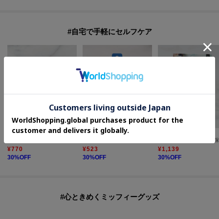
#自宅で手軽にセルフケア
one'sterrace
one'sterrace
one'sterrace
◆【ひんやり】FH 氷のう
◆【ひんやり】ロッカフローズン ひんやり足に貼るシート
¥
770
¥
523
¥
1,139
30
%OFF
30
%OFF
30
%OFF
#心ときめくミッフィーグッズ