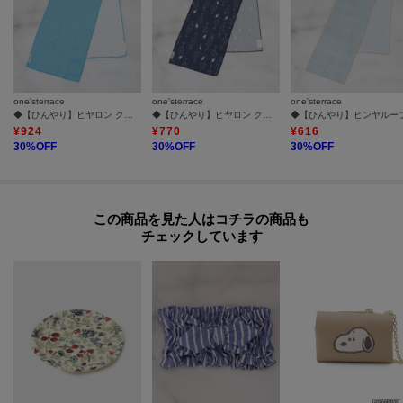
one'sterrace
one'sterrace
one'sterrace
◆【ひんやり】ヒヤロン クールタオル クールワッフル
◆【ひんやり】ヒヤロン クールタオル
¥
924
¥
770
¥
616
30
%OFF
30
%OFF
30
%OFF
この商品を見た人はコチラの商品も
チェックしています