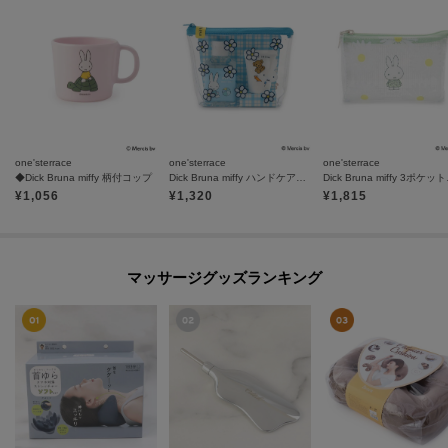
one'sterrace
one'sterrace
one'sterrace
◆Dick Bruna miffy 柄付コップ
Dick Bruna miffy ハンドケアセット
Dick Bru
¥
1,056
¥
1,320
¥
1,815
マッサージグッズランキング