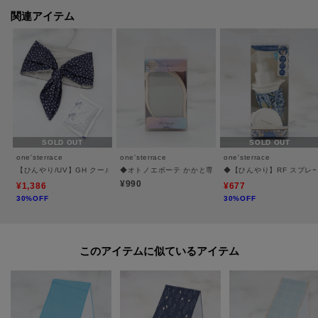
永久的ではありません。
関連アイテム
＊＊＊＊＊＊＊＊＊＊＊＊＊＊＊＊＊＊＊＊＊＊＊＊＊＊＊＊
気になるアイテムはお気に入り登録がおすすめ！
商品ページにある『ハートマーク』をクリックして簡単に追加できます。
値下げ情報や在庫状況など新着情報をメルマガにてお知らせ！
SOLD OUT
SOLD OUT
マイページからお気に入りアイテムの一覧もチェックできます！
one'sterrace
one'sterrace
one'sterrace
＊＊＊＊＊＊＊＊＊＊＊＊＊＊＊＊＊＊＊＊＊＊＊＊＊＊＊＊
【ひんやり/UV】GH クールスカーフ DOT
◆オトノエボーテ かかと専用スムーザー
◆【ひんやり】RF スプレ
¥990
¥1,386
¥677
30%OFF
30%OFF
※照明の関係により、実際よりも色味が違って見える場合があります。ま
た、パソコン・スマートフォンなどの環境により、若干製品と画像のカラー
このアイテムに似ているアイテム
が異なる場合もございます。