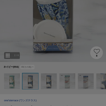
2
/
6
8
ネイビー(994)
99(その他)
×
one'sterrace
(ワンズテラス)