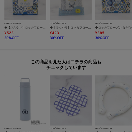
one'sterrace
one'sterrace
one'sterrace
◆【ひんやり】ロッカフローズン ひんやり足に貼るシート
◆【ひんやり】ロッカフローズン 雪空ストール 3P
¥
523
¥
423
¥
385
30
%OFF
30
%OFF
30
%OFF
この商品を見た人はコチラの商品も
チェックしています
one'sterrace
one'sterrace
one'sterrace