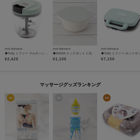
one'sterrace
one'sterrace
one'sterrace
◆Toffy トフィー マルチハンディーチョッパー
◆IHARA クックポット 1.5L
¥
2,420
¥
1,100
¥
7,150
マッサージグッズランキング