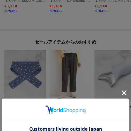
【ひんやり】SNOOPY COOLSTICK
【ひんやり】ICY SHERBET HAT
【ひんやり】フローズンリ
¥
3,168
¥
1,386
¥
1,540
20
%OFF
30
%OFF
30
%OFF
セールアイテムからのおすすめ
one'sterrace
one'sterrace
SHOO・LA・RUE
【ひんやり】adorno アイスネッククーラー
【高レビュー/ひんやり/UV/SS-3L/セットアップ可】さらさらぷるん イージーテーパードパンツ
¥
1,320
¥
1,925
¥
2,442
50
%OFF
50
%OFF
30
%OFF
さらに15%OFF