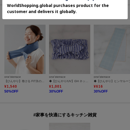
#自宅で手軽にセルフケア
one'sterrace
one'sterrace
one'sterrace
【ひんやり】巻ける FIT氷のう 冷感バージョン
◆【ひんやり/UV】GH ネッククーラー
¥
1,540
¥
1,001
¥
616
50
%OFF
30
%OFF
30
%OFF
#家事を快適にするキッチン雑貨