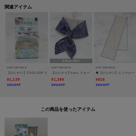
関連アイテム
※照明の関係により、実際よりも色味が違って見える場合があります。ま
た、パソコン・スマートフォンなどの環境により、若干製品と画像のカラー
が異なる場合もございます。
SOLD OUT
one'sterrace
one'sterrace
one'sterrace
【ひんやり】COOLOOP 保冷ケース付氷のう
【ひんやり】hieru スカーフ氷のう
◆【ひんやり】ヒンヤルー
¥1,139
¥1,386
¥616
30%OFF
30%OFF
30%OFF
この商品を使った