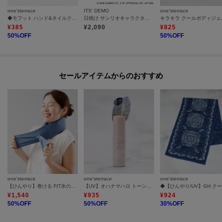
one'sterrace
ITS' DEMO
one'sterrace
◆モフット ハンド&ネイルクリーム
日焼け サンリオキャラクターズ ミラー
キラキラ クールボディジェ
¥
385
¥
2,090
¥
825
50
%OFF
50
%OFF
セールアイテムからのおすすめ
one'sterrace
one'sterrace
one'sterrace
【ひんやり】巻ける FIT氷のう 冷感バージョン
【UV】オハナマハロ トーンアップUVミルクミスト
¥
1,540
¥
935
¥
924
50
%OFF
50
%OFF
30
%OFF