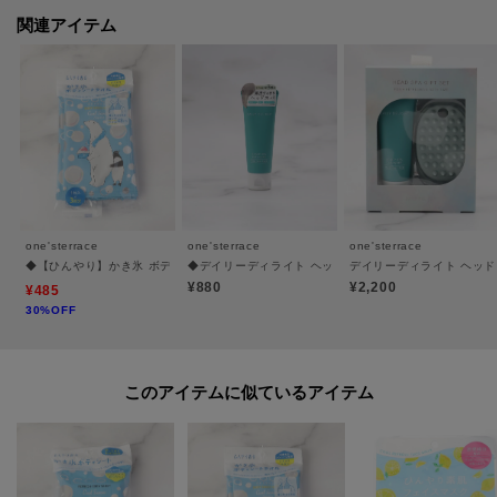
＊＊＊＊＊＊＊＊＊＊＊＊＊＊＊＊＊＊＊＊＊＊＊＊＊＊＊＊
関連アイテム
※照明の関係により、実際よりも色味が違って見える場合があります。ま
た、パソコン・スマートフォンなどの環境により、若干製品と画像のカラー
が異なる場合もございます。
one'sterrace
one'sterrace
one'sterrace
◆【ひんやり】かき氷 ボディシートタオル
◆デイリーディライト ヘッドクレンズミニ
デイリーディライト ヘッ
¥880
¥2,200
¥485
30%OFF
このアイテムに似ているアイテム