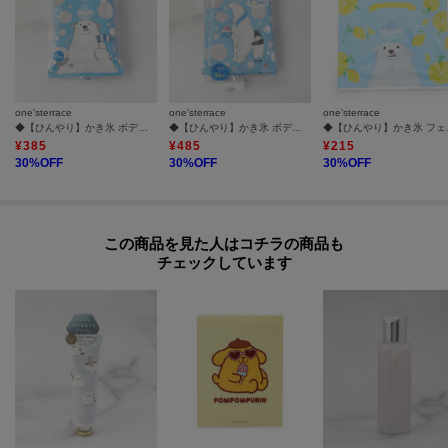
one'sterrace
one'sterrace
one'sterrace
◆【ひんやり】かき氷 ボディシート
◆【ひんやり】かき氷 ボディシートタオル
◆【ひ
¥
385
¥
485
¥
215
30
%OFF
30
%OFF
30
%OFF
この商品を見た人はコチラの商品も
チェックしています