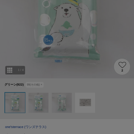
1
/
4
2
グリーン(922)
99(その他)
×
one'sterrace
(ワンズテラス)