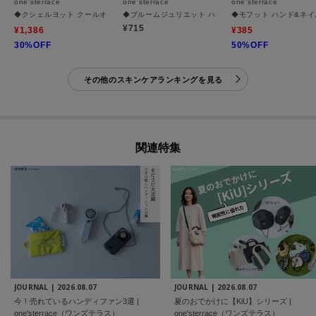
one'sterrace
one'sterrace
one'sterrace
◆クシェルヨット クールオードトワレ
◆ブルームジュリエット ハンドクリーム
◆モフット ハンド&ネ
¥715
¥1,386
¥385
30%OFF
50%OFF
その他のスキンケアランキングを見る
関連特集
JOURNAL |
2026.08.07
JOURNAL |
2026.08.07
今！売れているハンディファン3選 |
夏のおでかけに【KiU】シリーズ |
one'sterrace（ワンズテラス）
one'sterrace（ワンズテラス）