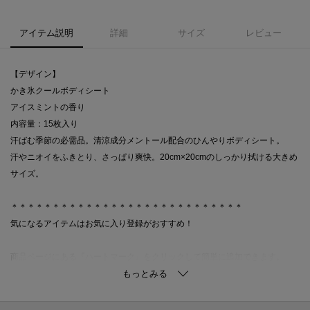
アイテム説明
詳細
サイズ
レビュー
【デザイン】
かき氷クールボディシート
アイスミントの香り
内容量：15枚入り
汗ばむ季節の必需品。清涼成分メントール配合のひんやりボディシート。
汗やニオイをふきとり、さっぱり爽快。20cm×20cmのしっかり拭ける大きめ
サイズ。
＊＊＊＊＊＊＊＊＊＊＊＊＊＊＊＊＊＊＊＊＊＊＊＊＊＊＊＊
気になるアイテムはお気に入り登録がおすすめ！
商品ページにある『ハートマーク』をクリックして簡単に追加できます。
値下げ情報や在庫状況など新着情報をメルマガにてお知らせ！
マイページからお気に入りアイテムの一覧もチェックできます！