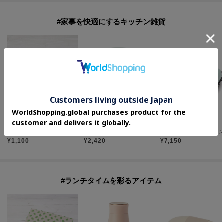
#家事を快適にするキッチン雑貨
one'sterrace
one'sterrace
one'sterrace
◆IHARA クックポット 1.5L
◆Toffy トフィー マルチハンディーチョッパー
¥
1,100
¥
2,420
¥
7,150
#ランチタイムを彩るアイテム