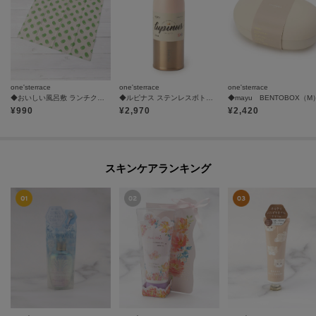
one'sterrace
one'sterrace
one'sterrace
◆おいしい風呂敷 ランチクロス
◆ルピナス ステンレスボトル RG 2 400ml
◆mayu BENTOBOX（M
¥
990
¥
2,970
¥
2,420
スキンケアランキング