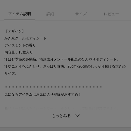
アイテム説明
詳細
サイズ
レビュー
【デザイン】
かき氷クールボディシート
アイスミントの香り
内容量：15枚入り
汗ばむ季節の必需品。清涼成分メントール配合のひんやりボディシート。
汗やニオイをふきとり、さっぱり爽快。20cm×20cmのしっかり拭ける大きめ
サイズ。
＊＊＊＊＊＊＊＊＊＊＊＊＊＊＊＊＊＊＊＊＊＊＊＊＊＊＊＊
気になるアイテムはお気に入り登録がおすすめ！
商品ページにある『ハートマーク』をクリックして簡単に追加できます。
値下げ情報や在庫状況など新着情報をメルマガにてお知らせ！
マイページからお気に入りアイテムの一覧もチェックできます！