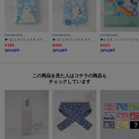
one'sterrace
one'sterrace
one'sterrace
◆【ひんやり】かき氷 ボディシート
◆【ひんやり】かき氷 ボディシートタオル
◆かき
¥
385
¥
485
¥
423
30
%OFF
30
%OFF
30
%OFF
この商品を見た人はコチラの商品も
チェックしています