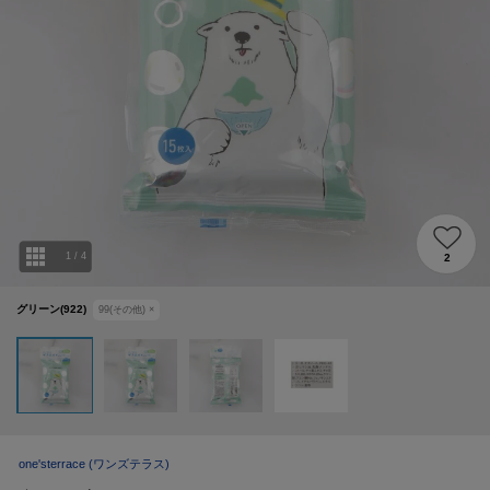
1
/
4
2
グリーン(922)
99(その他)
×
one'sterrace
(ワンズテラス)