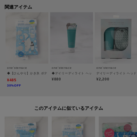
＊＊＊＊＊＊＊＊＊＊＊＊＊＊＊＊＊＊＊＊＊＊＊＊＊＊＊＊
関連アイテム
※照明の関係により、実際よりも色味が違って見える場合があります。ま
た、パソコン・スマートフォンなどの環境により、若干製品と画像のカラー
が異なる場合もございます。
one'sterrace
one'sterrace
one'sterrace
◆【ひんやり】かき氷 ボディシートタオル
◆デイリーディライト ヘッドクレンズミニ
デイリーディライト ヘッ
¥880
¥2,200
¥485
30%OFF
このアイテムに似ているアイテム