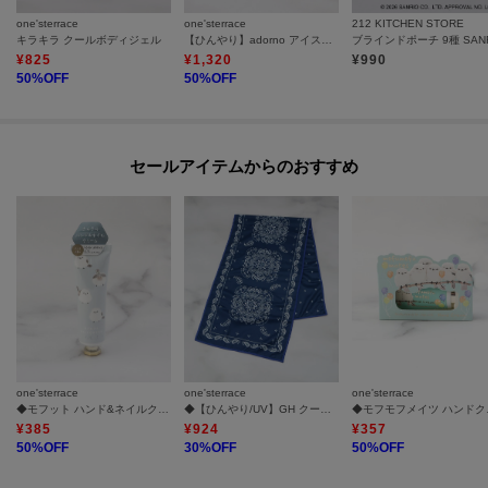
one'sterrace
one'sterrace
212 KITCHEN STORE
キラキラ クールボディジェル
【ひんやり】adorno アイスネッククーラー
¥
825
¥
1,320
¥
990
50
%OFF
50
%OFF
セールアイテムからのおすすめ
one'sterrace
one'sterrace
one'sterrace
◆モフット ハンド&ネイルクリーム
◆【ひんやり/UV】GH クールタオル PAISLEY
◆モフ
¥
385
¥
924
¥
357
50
%OFF
30
%OFF
50
%OFF