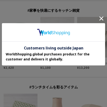
#家事を快適にするキッチン雑貨
one'sterrace
one'sterrace
212 KITCHEN STORE
◆Toffy トフィー マルチハンディーチョッパー
◆IHARA クックポット 1.5L
¥
2,420
¥
1,100
¥
13,200
#ランチタイムを彩るアイテム