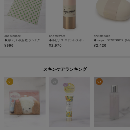
one'sterrace
one'sterrace
one'sterrace
◆おいしい風呂敷 ランチクロス
◆ルピナス ステンレスボトル RG 2 400ml
◆mayu BENTOBOX（M
¥
990
¥
2,970
¥
2,420
スキンケアランキング