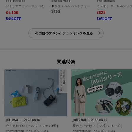
one'sterrace
one'sterrace
one'sterrace
アトリエニュアージュ ふわふわポーチ&ハンドクリームセット
◆プリュベル ハンドクリーム
キラキラ クールボディ
¥363
¥1,100
¥825
50%OFF
50%OFF
その他のスキンケアランキングを見る
関連特集
JOURNAL |
2026.08.07
JOURNAL |
2026.08.07
今！売れているハンディファン3選 |
夏のおでかけに【KiU】シリーズ |
one'sterrace（ワンズテラス）
one'sterrace（ワンズテラス）