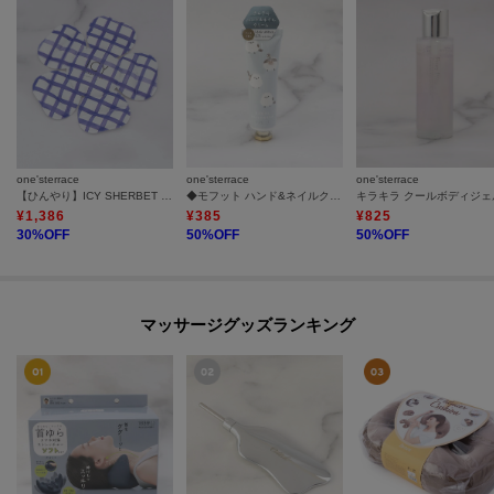
one'sterrace
one'sterrace
one'sterrace
【ひんやり】ICY SHERBET HAT
◆モフット ハンド&ネイルクリーム
キラキラ クールボディジェ
¥
1,386
¥
385
¥
825
30
%OFF
50
%OFF
50
%OFF
マッサージグッズランキング