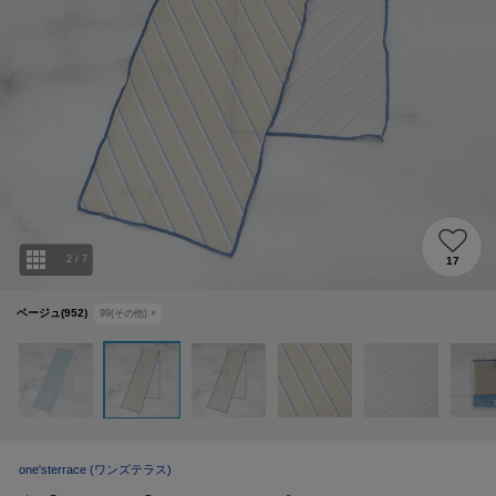
2
/
7
17
ベージュ(952)
99(その他)
×
one'sterrace
(ワンズテラス)