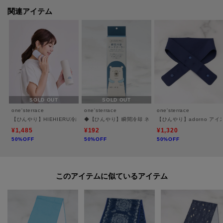
た、パソコン・スマートフォンなどの環境により、若干製品と画像のカラー
関連アイテム
が異なる場合もございます。
SOLD OUT
SOLD OUT
one'sterrace
one'sterrace
one'sterrace
【ひんやり】HIEHIERU冷感タオル付氷のうボトル
◆【ひんやり】瞬間冷却 ネッククーラー
【ひんやり】adorno ア
¥1,485
¥192
¥1,320
50%OFF
50%OFF
50%OFF
このアイテムに似ているアイテム