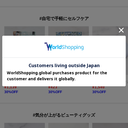
#自宅で手軽にセルフケア
one'sterrace
one'sterrace
one'sterrace
【ひんやり】COOLOOP 保冷ケース付氷のう
◆【ひんやり】ロッカフローズン 雪空ストール 3P
¥
1,139
¥
423
¥
1,540
30
%OFF
30
%OFF
30
%OFF
#気分が上がるビューティグッズ