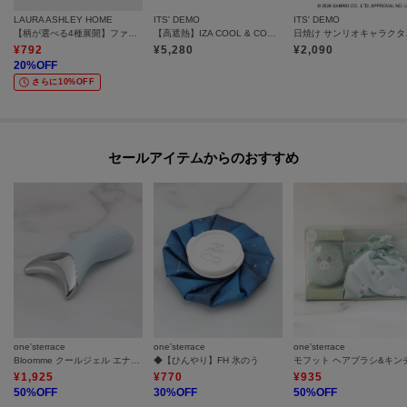
LAURA ASHLEY HOME
ITS' DEMO
ITS' DEMO
【柄が選べる4種展開】ファブリックコースター
【高遮熱】IZA COOL & COMPACT 折りたたみ傘 日傘
日焼け
¥
792
¥
5,280
¥
2,090
20
%OFF
さらに10%OFF
セールアイテムからのおすすめ
one'sterrace
one'sterrace
one'sterrace
Bloomme クールジェル エナジー
◆【ひんやり】FH 氷のう
¥
1,925
¥
770
¥
935
50
%OFF
30
%OFF
50
%OFF