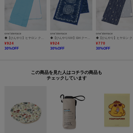
one'sterrace
one'sterrace
one'sterrace
◆【ひんやり】ヒヤロン クールタオル クールワッフル
◆【ひんやり/UV】GH クールタオル PAISLEY
◆【ひ
¥
924
¥
924
¥
770
30
%OFF
30
%OFF
30
%OFF
この商品を見た人はコチラの商品も
チェックしています