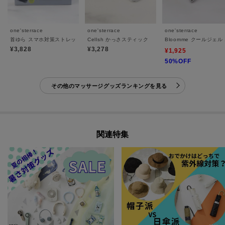
one'sterrace
one'sterrace
one'sterrace
首ゆら スマホ対策ストレッチャー
Cellsh かっさスティック
Bloomme クールジェル
¥3,828
¥3,278
¥1,925
50%OFF
その他のマッサージグッズランキングを見る
関連特集