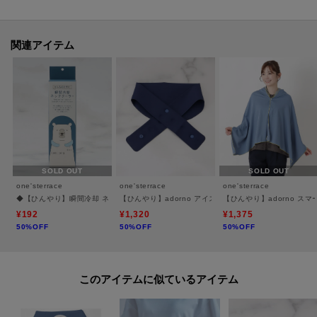
値下げ情報や在庫状況など新着情報をメルマガにてお知らせ！
マイページからお気に入りアイテムの一覧もチェックできます！
＊＊＊＊＊＊＊＊＊＊＊＊＊＊＊＊＊＊＊＊＊＊＊＊＊＊＊＊
関連アイテム
※照明の関係により、実際よりも色味が違って見える場合があります。ま
た、パソコン・スマートフォンなどの環境により、若干製品と画像のカラー
が異なる場合もございます。
SOLD OUT
SOLD OUT
one'sterrace
one'sterrace
one'sterrace
◆【ひんやり】瞬間冷却 ネッククーラー
【ひんやり】adorno アイスネッククーラー
【ひんやり】adorno ス
¥192
¥1,320
¥1,375
50%OFF
50%OFF
50%OFF
このアイテムに似ているアイテム