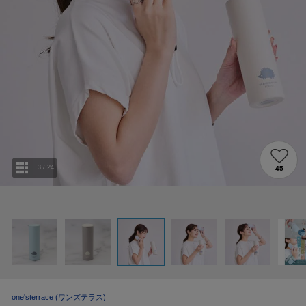
3
/
24
45
one'sterrace
(ワンズテラス)