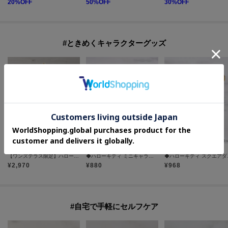
20
%OFF
50
%OFF
30
%OFF
#ときめくキャラクターグッズ
one'sterrace
one'sterrace
one'sterrace
【ワンズテラス限定】ハローキティ 保冷保温バッグ
◆ハローキティ ミニキャラバスケット 日焼け
◆ハロ
¥
2,970
¥
880
¥
968
#自宅で手軽にセルフケア