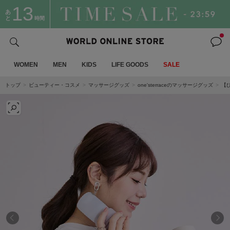
13
あ
と
時間
WOMEN
MEN
KIDS
LIFE GOODS
SALE
トップ
ビューティー・コスメ
マッサージグッズ
one'sterraceのマッサージグッズ
【