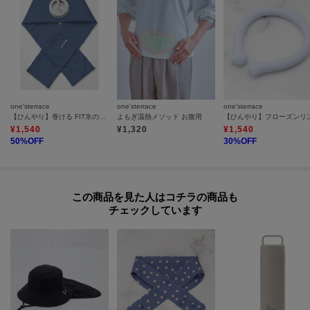
one'sterrace
one'sterrace
one'sterrace
【ひんやり】巻ける FIT氷のう 冷感バージョン
よもぎ温熱メソッド お腹用
¥
1,540
¥
1,320
¥
1,540
50
%OFF
30
%OFF
この商品を見た人はコチラの商品も
チェックしています