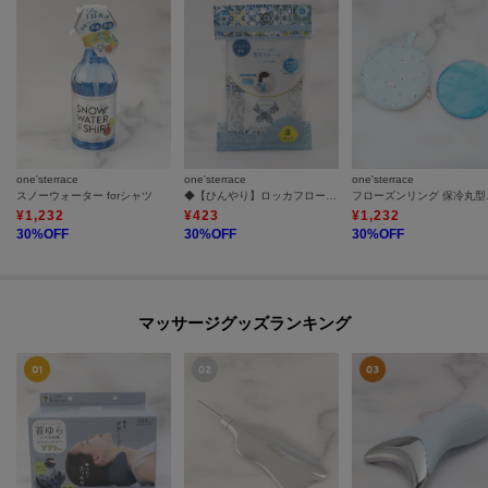
one'sterrace
one'sterrace
one'sterrace
スノーウォーター forシャツ
◆【ひんやり】ロッカフローズン 雪空ストール 3P
フロー
¥
1,232
¥
423
¥
1,232
30
%OFF
30
%OFF
30
%OFF
マッサージグッズランキング