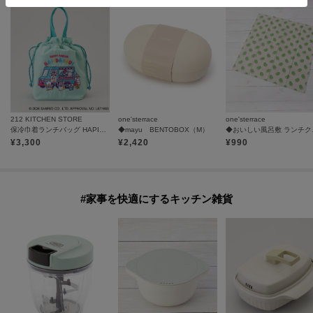
212 KITCHEN STORE
one'sterrace
one'sterrace
保冷巾着ランチバッグ HAPIDANBUI ＜Sanrio サンリオ＞
◆mayu BENTOBOX（M）
◆おい
¥
3,300
¥
2,420
¥
990
#家事を快適にするキッチン雑貨