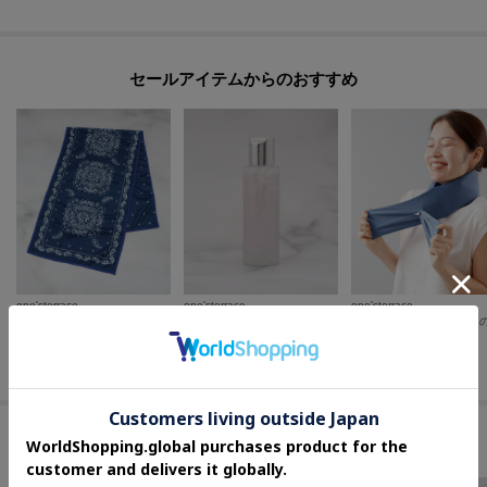
セールアイテムからのおすすめ
one'sterrace
one'sterrace
one'sterrace
◆【ひんやり/UV】GH クールタオル PAISLEY
キラキラ クールボディジェル
¥
924
¥
825
¥
1,540
30
%OFF
50
%OFF
50
%OFF
#ランチタイムを彩るアイテム