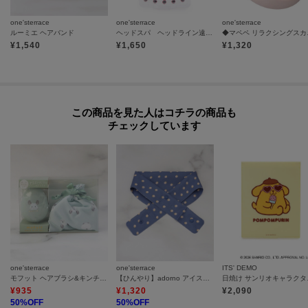
one'sterrace
one'sterrace
one'sterrace
ルーミエ ヘアバンド
ヘッドスパ ヘッドライン遠赤外線タイプ
◆マペペ
¥
1,540
¥
1,650
¥
1,320
この商品を見た人はコチラの商品も
チェックしています
one'sterrace
one'sterrace
ITS' DEMO
モフット ヘアブラシ&キンチャクギフト
【ひんやり】adorno アイスネッククーラー
日焼け
¥
935
¥
1,320
¥
2,090
50
%OFF
50
%OFF