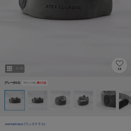
1
/
13
13
グレー(912)
99(その他)
残り
2
点
one'sterrace
(ワンズテラス)