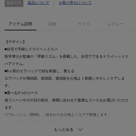
返品不可
返品について
お取り寄せについて
アイテム説明
詳細
サイズ
レビュー
【デザイン】
■自宅で手軽にドライヘッドスパ
医学博士が監修の「呼吸リズム」を搭載した、自宅でできるドライヘッドス
パアイテム。
■6ヵ所のエアバッグで頭を刺激し、整える
エアバッグが側頭筋、前頭筋、後頭筋を心地よく刺激しやさしくケアしま
す。
■選べる3つのコース
使うシーンやその日の気分、体調に合わせて最適なコースをお選びいただけ
ます。
リフレッシュ（弱/強）…頭まわりを心地よくエアで刺激します。
おやすみ呼吸…3秒吸って7秒吐く、呼吸リズムで収縮します。
■簡単装着＆お手入れ簡単