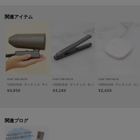
面ファスナーで簡単装着、サイズ調整もできます（頭周囲サイズ：51～
61cm）。
耐アルコール仕様の合成皮革素材でお手入れも簡単、清潔にお使いいただけ
関連アイテム
ます。
■その他
内側に収納できる、かわいいねこ耳。気分に合わせてアレンジ可能です。
■本体サイズ：W660×L90×H130mm
■本体重量：約280g
■電源：リチウムイオン充電池（DC3.7V 1200mAh）
■充電所要時間：約100分
■連続使用時間：約150分
one'sterrace
one'sterrace
one'sterrace
■タイマー：約10分OFF
VENUSiS ヴィナシス マイナスイオンミニドライヤー
VENUSiS ヴィナシス モバイルミニアイロン
VENUSiS ヴィナシス コ
■付属：USBケーブル
¥4,950
¥4,180
¥2,420
■保証期間：1年
＊＊＊＊＊＊＊＊＊＊＊＊＊＊＊＊＊＊＊＊＊＊＊＊＊＊＊＊
関連ブログ
気になるアイテムはお気に入り登録がおすすめ！
商品ページにある『ハートマーク』をクリックして簡単に追加できます。