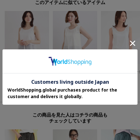
このアイテムに似ているアイテム
OPAQUE.CLIP
grove
Reflect
レイヤードドッキングタンクトップ【洗濯機OK】
再入荷！【貴島明日香さん着用】裾レイヤードタンクトップ
¥
2,086
¥
3,479
¥
5,280
40
%OFF
20
%OFF
さらに5%OFF
さらに10%OFF
さらに10%OFF
この商品を見た人はコチラの商品も
チェックしています