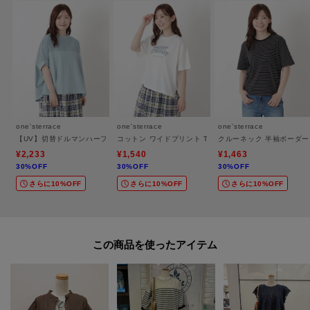
※照明の関係により、実際よりも色味が違って見える場合があります。ま
た、パソコン・スマートフォンなどの環境により、若干製品と画像のカラー
が異なる場合もございます。
one'sterrace
one'sterrace
one'sterrace
【UV】切替ドルマンハーフ袖プルオーバー
コットン ワイドプリント Tシャツ A
クルーネック 半袖ボーダ
¥2,233
¥1,540
¥1,463
30%OFF
30%OFF
30%OFF
さらに10%OFF
さらに10%OFF
さらに10%OFF
この商品を使った