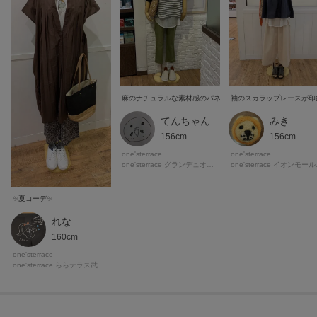
みき
てんちゃん
156cm
156cm
one'sterrace
one'sterrace
one'
one'sterrace グランデュオ立川店
✨️夏コーデ✨️
れな
160cm
one'sterrace
one'sterrace ららテラス武蔵小杉店