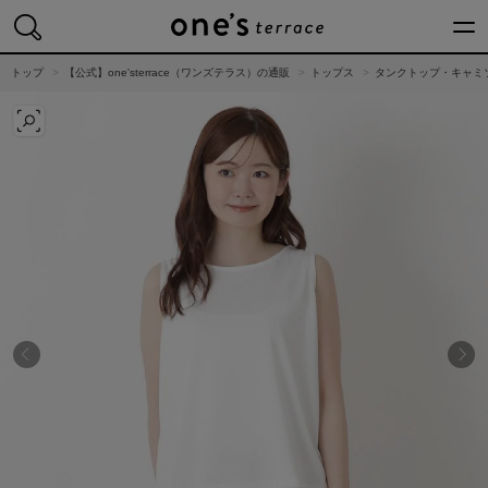
トップページ
買いもの
トップ
【公式】one'sterrace（ワンズテラス）の通販
トップス
タンクトップ・キャミ
読みもの
ワンズテラスについ
店舗一覧
会社概要
採用情報
メールマガジン
Instagram
Facebook