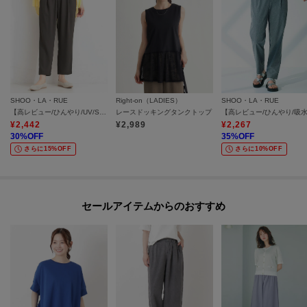
SHOO・LA・RUE
Right-on（LADIES）
SHOO・LA・RUE
【高レビュー/ひんやり/UV/SS-3L/セットアップ可】さらさらぷるん イージーテーパードパンツ
レースドッキングタンクトップ
¥
2,442
¥
2,989
¥
2,267
30
%OFF
35
%OFF
さらに15%OFF
さらに10%OFF
セールアイテムからのおすすめ