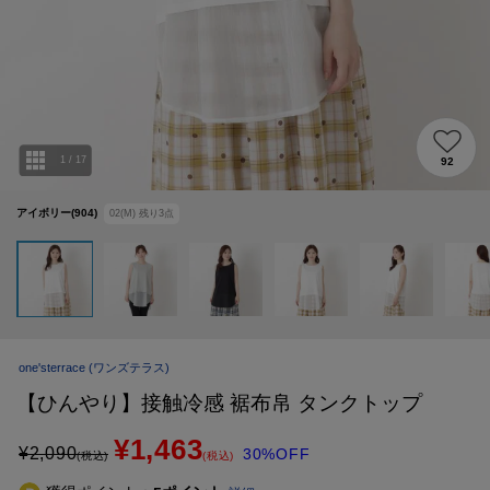
X
LINE
Mail Magazine
WORLD公式アプリ
1
/
17
92
アイボリー(904)
02(M)
残り
3
点
WORLD ONLINE STORE
one'sterrace
(ワンズテラス)
【ひんやり】接触冷感 裾布帛 タンクトップ
¥1,463
¥
2,090
30%OFF
(税込)
(税込)