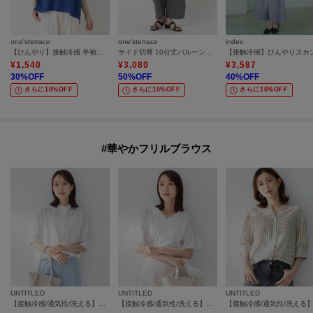
one'sterrace
one'sterrace
index
【ひんやり】接触冷感 半袖プルオーバー
サイド切替 10分丈バルーンデニムパンツ
¥
1,540
¥
3,080
¥
3,587
30
%OFF
50
%OFF
40
%OFF
さらに10%OFF
さらに10%OFF
さらに10%OFF
#華やかフリルブラウス
UNTITLED
UNTITLED
UNTITLED
【接触冷感/通気性/洗える】スタンドカラーフリルブラウス
【接触冷感/通気性/洗える】Vネックフリルブラウス