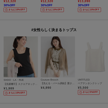
¥
12,320
¥
12,320
¥
13,090
30
%OFF
30
%OFF
30
%OFF
さらに10%OFF
さらに10%OFF
さらに10%OFF
#女性らしく決まるトップス
Couture Brooch
UNTITLED
SHOO・LA・RUE
【洗える・パール調釦】愛されシアーカーディガン
ベアテンタンクトップ
【洗濯機可】スクエアネックが小顔効果に きらきらラメタンクトップ
¥
4,990
¥
5,500
¥
1,989
さらに5%OFF
さらに10%OFF