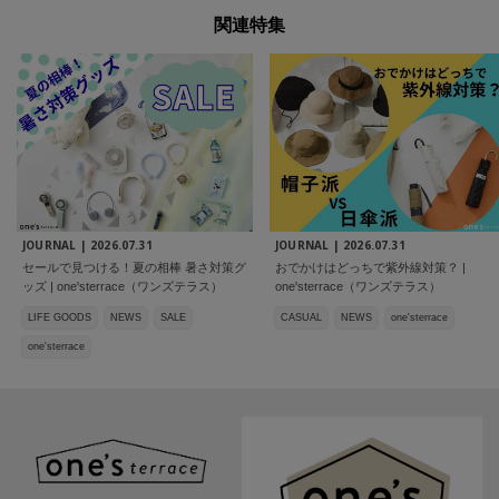
関連特集
JOURNAL |
2026.07.31
JOURNAL |
2026.07.31
セールで見つける！夏の相棒 暑さ対策グ
おでかけはどっちで紫外線対策？ |
ッズ | one'sterrace（ワンズテラス）
one'sterrace（ワンズテラス）
LIFE GOODS
NEWS
SALE
CASUAL
NEWS
one'sterrace
one'sterrace