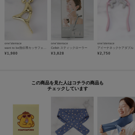
one'sterrace
one'sterrace
one'sterrace
want to be熱伝導カッサフェイス
Cellsh スティックローラー
アイーナネックケアダブル
¥
1,980
¥
3,828
¥
2,750
この商品を見た人はコチラの商品も
チェックしています