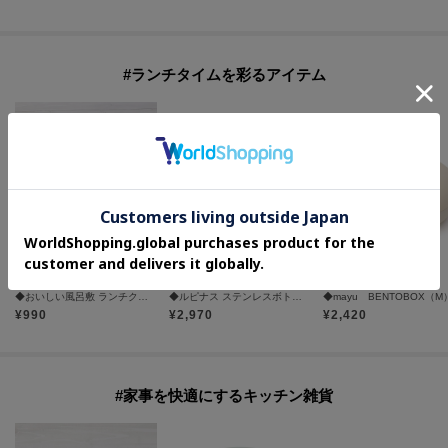
#ランチタイムを彩るアイテム
one'sterrace
one'sterrace
one'sterrace
◆おいしい風呂敷 ランチクロス
◆ルピナス ステンレスボトル RG 2 400ml
◆mayu BENTOBOX（M
¥
990
¥
2,970
¥
2,420
#家事を快適にするキッチン雑貨