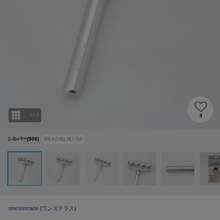
1
/
7
3
シルバー(906)
99(その他)
残り
5
点
one'sterrace
(ワンズテラス)