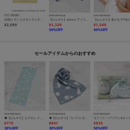
ITS' DEMO
one'sterrace
one'sterrace
日焼け サンリオキャラクターズ ミラー
【ひんやり】adorno アイスネッククーラー
¥
2,090
¥
1,320
¥
1,540
50
%OFF
50
%OFF
セールアイテムからのおすすめ
one'sterrace
one'sterrace
one'sterrace
◆【ひんやり】ヒヤロン クールタオル
◆【ひんやり】フレスコ 冷感ひんやりクールマフラー
¥
770
¥
847
¥
935
30
%OFF
30
%OFF
50
%OFF