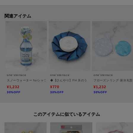
マイページからお気に入りアイテムの一覧もチェックできます！
＊＊＊＊＊＊＊＊＊＊＊＊＊＊＊＊＊＊＊＊＊＊＊＊＊＊＊＊
関連アイテム
※照明の関係により、実際よりも色味が違って見える場合があります。ま
た、パソコン・スマートフォンなどの環境により、若干製品と画像のカラー
が異なる場合もございます。
one'sterrace
one'sterrace
one'sterrace
スノーウォーター forシャツ
◆【ひんやり】FH 氷のう
フローズンリング 保冷丸
¥1,232
¥770
¥1,232
30%OFF
30%OFF
30%OFF
このアイテムに似ているアイテム