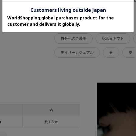
各お届け時期毎に、商品の発送をご希望の
ープについてはこちら
関連タグ
自分へのご褒美
記念日ギフト
デイリーカジュアル
春
夏
W
m
約1.2cm