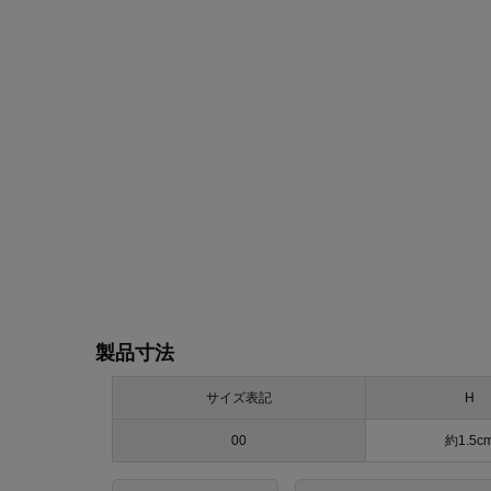
製品寸法
サイズ表記
H
00
約1.5c