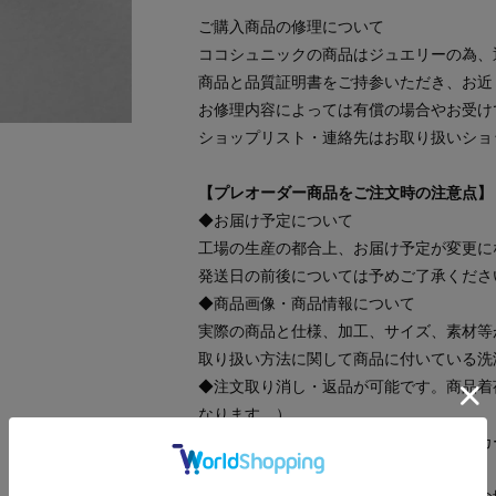
ご購入商品の修理について
ココシュニックの商品はジュエリーの為、
商品と品質証明書をご持参いただき、お近
お修理内容によっては有償の場合やお受け
ショップリスト・連絡先はお取り扱いショ
【プレオーダー商品をご注文時の注意点】
◆お届け予定について
工場の生産の都合上、お届け予定が変更に
発送日の前後については予めご了承くださ
◆商品画像・商品情報について
実際の商品と仕様、加工、サイズ、素材等
取り扱い方法に関して商品に付いている洗
◆注文取り消し・返品が可能です。商品着
なります。）
◆お届け時期の違う予約商品を、複数点カ
て揃ってからの発送となります。