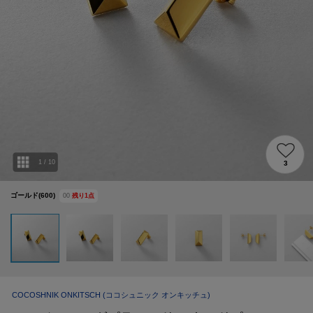
1
/
10
3
ゴールド(600)
00
残り
1
点
COCOSHNIK ONKITSCH
(ココシュニック オンキッチュ)