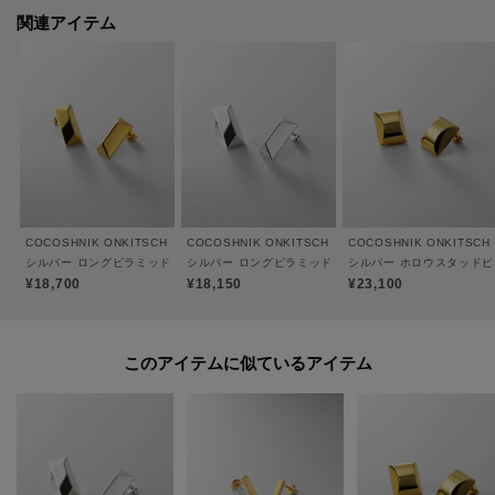
関連アイテム
ご購入商品の修理について
ココシュニックの商品はジュエリーの為、通常のお直しセンターでの修理の
対応ができません。
商品と品質証明書をご持参いただき、お近くの直営店へお持込下さい。
お修理内容によっては有償の場合やお受けできない場合もございます。
ショップリスト・連絡先はお取り扱いショップ検索でご確認お願い致しま
COCOSHNIK ONKITSCH
COCOSHNIK ONKITSCH
COCOSHNIK ONKITSCH
す。
シルバー ロングピラミッド スタッドピアス GP
シルバー ロングピラミッド スタッドピアス
シルバー ホロウスタッドピ
¥18,700
¥18,150
¥23,100
【プレオーダー商品をご注文時の注意点】
このアイテムに似ているアイテム
◆お届け予定について
工場の生産の都合上、お届け予定が変更になる場合がございます。
発送日の前後については予めご了承ください。
◆商品画像・商品情報について
実際の商品と仕様、加工、サイズ、素材等が若干異なる場合がございます。