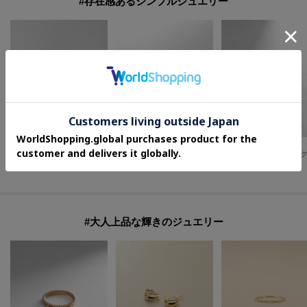
#存在感あるシンプルジュエリー
COCOSHNIK ONKITSCH
COCOSHNIK ONKITSCH
COCOSHNIK ONKITSCH
シルバー スモーキークォーツ クッションローズカットリング GP
シルバー マンテルモチーフネックレス GP
¥
37,400
¥
23,100
¥
15,950
#大人上品な輝きのジュエリー