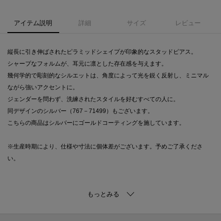
アイテム説明
詳細
サイズ
レビュー
縦長に引き伸ばされたピラミッドシェイプが印象的なスタッドピアス。
シャープなフォルムが、耳元に凛とした存在感を与えます。
幾何学的で彫刻的なシルエットは、角度によって光を鋭く反射し、ミニマル
ながら強いアクセントに。
ジェンダーを問わず、洗練されたスタイルを好むすべての人に。
同デザインのシルバー（767－71499）もございます。
こちらの商品はシルバーにゴールドコーティングを施しています。
※生産時期により、仕様や寸法に個体差がございます。予めご了承くださ
い。
※照明の関係により、実際よりも色味が違って見える場合があります。ま
た、パソコン・スマートフォンなどの環境により、若干製品と画像のカラー
が異なる場合もございます。