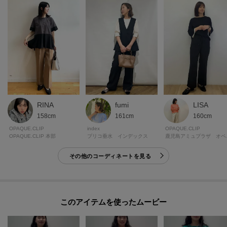
RINA
fumi
LISA
158cm
161cm
160cm
OPAQUE.CLIP
index
OPAQUE.CLIP
OPAQUE.CLIP 本部
プリコ垂水 インデックス
鹿児島ア
その他のコーディネートを見る
このアイテムを使ったムービー