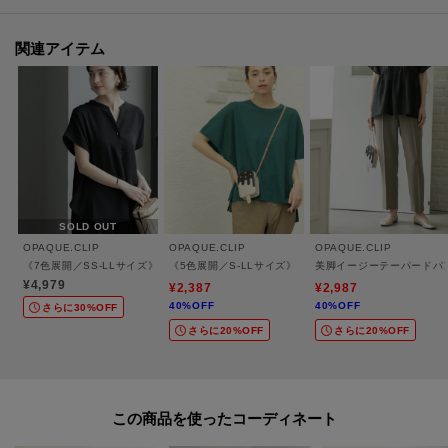
【仕様】
関連アイテム
・ポケット数：横×2 後ろ（ダミー）×2
・ウエスト総ゴム
・裏地なし
※こちらの商品はやや透け感があるため、インナーの着用をおすすめしま
す。
SOLD OUT
OPAQUE.CLIP
OPAQUE.CLIP
OPAQUE.CLIP
※照明の関係により、実際よりも色味が違って見える場合があります。ま
《7色展開／SS-LLサイズ》ストレッチスキッパーブラウス／セットアップ対応【洗濯
《5色展開／S-LLサイズ》リラクシーメッシュニット【
美脚イージーテーパードパ
た、パソコン・スマートフォンなどの環境により、若干製品と画像のカラー
¥4,979
¥2,387
¥2,987
40%OFF
40%OFF
が異なる場合もございます。
さらに30%OFF
さらに20%OFF
さらに20%OFF
モデル情報：身長163cm B82 W62 H91 着用サイズ：38（M）
この商品を使った