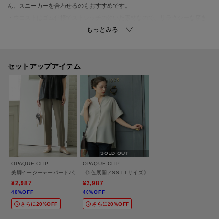
ん、スニーカーを合わせるのもおすすめです。
・ウエストはゴム仕様でストレッチの効いた素材なので、リラクシーな穿き
心地も魅力です。
・ドローコード入りでウエスト位置の調整も可能です。
※同素材でテーパードパンツ（637－63002）もございます。
セットアップアイテム
※同素材のデザインブラウス（637－83001）とのセットアップでの着用もお
すすめです。
【素材】
・マットな質感とドライなタッチがポイントの梳毛（そもう）調素材を使
用。
・程よい厚みのドライな素材感は、シーズンを選ばず着用が可能です。
SOLD OUT
・身体のラインを拾い過ぎず、しっかりストレッチが効いているので着心地
OPAQUE.CLIP
OPAQUE.CLIP
も快適です。
美脚イージーテーパードパンツ【防シワ／洗濯機洗い可／抗ピル／ストレッチ】《丈が選べ
《5色展開／SS-LLサイズ》スキッパー金ボタンブラウ
・クリーンできちんと感がありながら、お手入れがしやすい防シワ機能付
¥2,987
¥2,987
40%OFF
40%OFF
き。
さらに20%OFF
さらに20%OFF
・マシンウォッシャブルでご家庭でのお洗濯が可能。
・イージーケア、アンチピリングでお手入れも簡単です。