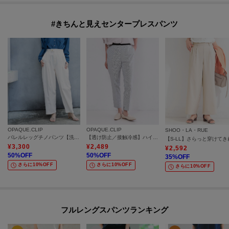
#きちんと見えセンタープレスパンツ
OPAQUE.CLIP
OPAQUE.CLIP
SHOO・LA・RUE
バレルレッグチノパンツ【洗濯機OK】
【透け防止／接触冷感】ハイストレッチスティックパンツ《洗濯機OK》
¥
3,300
¥
2,489
¥
2,592
50
%OFF
50
%OFF
35
%OFF
さらに10%OFF
さらに10%OFF
さらに10%OFF
フルレングスパンツランキング