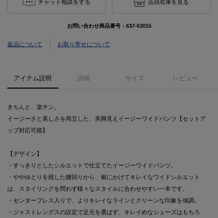
チャット相談をする
店頭在庫を見る
お問い合わせ商品番号：
637-63015
返品について
お取り寄せについて
アイテム説明
詳細
サイズ
レビュー
きちんと、楽チン。
イージーさと美しさを両立した、美脚見えイージーワイドパンツ【セットア
ップ対応可能】
【デザイン】
・すっきりとしたシルエットで仕立てたイージーワイドパンツ。
・ややゆとりを残した腰回りから、裾にかけてキレイなワイドシルエット
は、スタイリングを問わず様々なスタイルに合わせやすい一本です。
・センタープレス入りで、よりキレイなラインとクリーンな印象を強調。
・ジャストレングスの設定で足元を選ばず、キレイめなシューズはもちろ