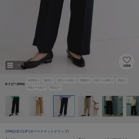
3
/
71
1558
34(SS)
×
36(S)
×
01(トールS)
×
38(M)
×
02(トールM)
×
40(L)
×
ネイビー(094)
03(トールL)
×
42(LL)
×
OPAQUE.CLIP
(オペークドットクリップ)