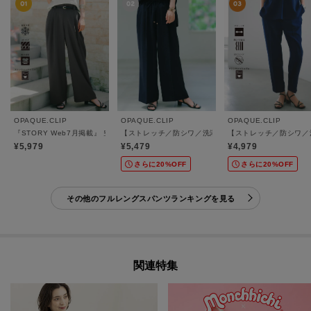
OPAQUE.CLIP
OPAQUE.CLIP
OPAQUE.CLIP
『STORY Web7月掲載』 空気パンツ《接触冷感／UVケア／吸水速乾／防シワ／洗濯機
【ストレッチ／防シワ／洗濯機OK】美脚イージーワイドパ
【ストレッチ／防シワ／洗
¥5,979
¥5,479
¥4,979
さらに20%OFF
さらに20%OFF
その他のフルレングスパンツランキングを見る
関連特集