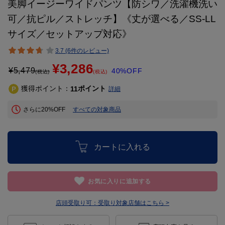
美脚イージーワイドパンツ【防シワ／洗濯機洗い
可／抗ピル／ストレッチ】《丈が選べる／SS-LL
サイズ／セットアップ対応》
3.7 (6件のレビュー)
¥3,286
¥
5,479
40%OFF
(税込)
(税込)
獲得ポイント：
ポイント
11
詳細
さらに20%OFF
すべての対象商品
カートに入れる
お気に入りに追加する
店頭受取り可：
受取り対象店舗はこちら >