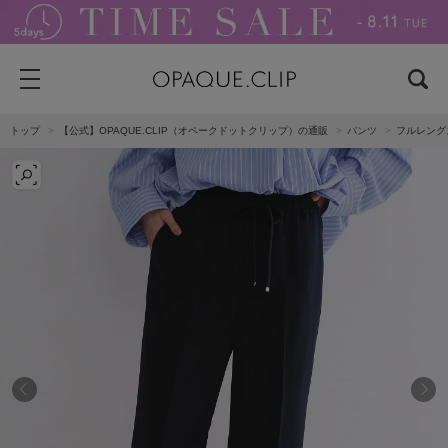
トップ
【公式】OPAQUE.CLIP（オペークドットクリップ）の通販
パンツ
フルレング