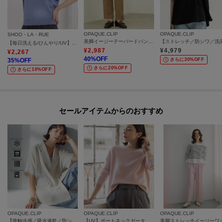
OPAQUE.CLIP
OPAQUE.CLIP
SHOO・LA・RUE
美脚イージーテーパードパンツ【防シワ／洗濯機洗い可／抗ピル／ストレッチ】《丈が選べる／SS-LLサイズ／セットアップ対応》
【毎日洗える/ひんやり/UV】二の腕隠れる さらっとドルマン半袖ニット
¥
2,987
¥
4,979
¥
2,267
40
%OFF
35
%OFF
さらに30%OFF
さらに20%OFF
さらに10%OFF
セールアイテムからのおすすめ
OPAQUE.CLIP
OPAQUE.CLIP
OPAQUE.CLIP
【接触冷感／吸水速乾／防シワ】リネンライクテーラードジャケット《洗濯機OK》
【UV】ボートネックガーターニット《6col／洗濯機OK》