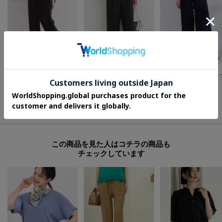
OPAQUE.CLIP
OPAQUE.CLIP
SHOO・LA・RUE
ラメストライプイージーワイドパンツ／セットアップ可【洗濯機洗い可／防シワ／吸水速乾】
【高レビュー/S-LL/着丈選べる/洗濯後しわになりにくい】スマートに見えるイージーワイドパンツ
¥
3,286
¥
5,479
¥
3,989
40
%OFF
さらに10%OFF
さらに20%OFF
さらに20%OFF
この商品を見た人はコチラの商品も
チェックしています