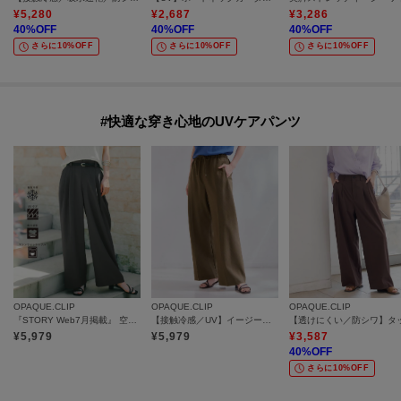
¥
5,280
¥
2,687
¥
3,286
40
%OFF
40
%OFF
40
%OFF
さらに10%OFF
さらに10%OFF
さらに10%OFF
#快適な穿き心地のUVケアパンツ
OPAQUE.CLIP
OPAQUE.CLIP
OPAQUE.CLIP
『STORY Web7月掲載』 空気パンツ《接触冷感／UVケア／吸水速乾／防シワ／洗濯機OK》
【接触冷感／UV】イージーパンツ《洗濯機OK／イージーアイロン》
¥
5,979
¥
5,979
¥
3,587
40
%OFF
さらに10%OFF