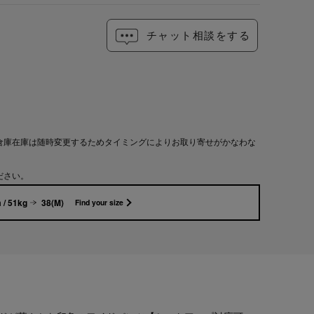
チャット相談をする
倉庫在庫は随時変更するためタイミングによりお取り寄せがかなわな
ださい。
 / 51kg
38(M)
Find your size