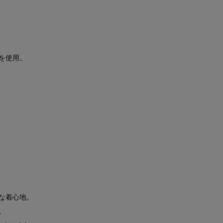
を使用。
な着心地。
。