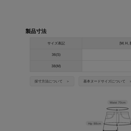
製品寸法
サイズ表記
[W, H
36(S)
38(M)
採寸方法について ＞
基本ヌードサイズについて 
Waist
70cm
Hip
88cm