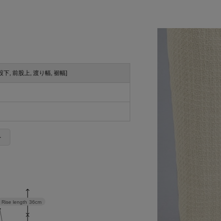
, 股下, 前股上, 渡り幅, 裾幅]
＞
Rise length
36cm