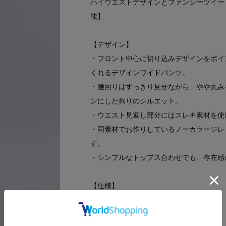
ハイウエストデザインとファンシーツイー
能】
【デザイン】
・フロント中心に切り込みデザインをポイ
くれるデザインワイドパンツ。
・腰回りはすっきり見せながら、やや丸み
ンにした拘りのシルエット。
・ウエスト見返し部分にはスレキ素材を使
・同素材でお作りしているノーカラージレ（
す。
・シンプルなトップス合わせでも、存在感
【仕様】
・脇ポケット×2、後ろポケット×2
・前ジップ開き