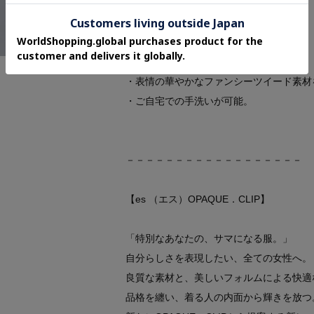
・裏地あり
※こちらの商品はやや透け感があります。
【素材】
・表情の華やかなファンシーツイード素材
・ご自宅での手洗いが可能。
－－－－－－－－－－－－－－－－－－
【es （エス）OPAQUE．CLIP】
「特別なあなたの、サマになる服。」
自分らしさを表現したい、全ての女性へ。
良質な素材と、美しいフォルムによる快適
品格を纏い、着る人の内面から輝きを放つ