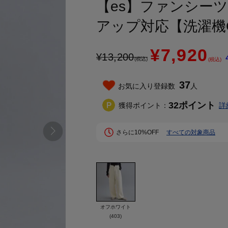
【es】ファンシー
アップ対応【洗濯機
¥7,920
¥
13,200
(税込)
(税込)
37
お気に入り登録数
人
32
ポイント
獲得ポイント：
詳
さらに10%OFF
すべての対象商品
オフホワイト
(403)