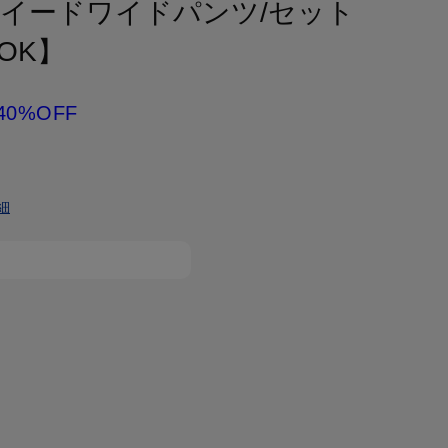
ツイードワイドパンツ/セット
OK】
40%OFF
細