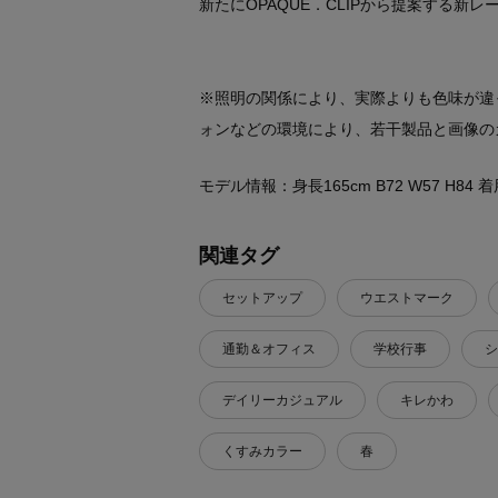
新たにOPAQUE．CLIPから提案する新レ
※照明の関係により、実際よりも色味が違
ォンなどの環境により、若干製品と画像の
モデル情報：身長165cm B72 W57 H84
関連タグ
セットアップ
ウエストマーク
通勤＆オフィス
学校行事
シ
デイリーカジュアル
キレかわ
くすみカラー
春