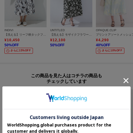
INDIVI
UNTITLED
OPAQUE.CLIP
【洗える】リーフ柄タックフレアスカート
【洗える】モザイクフラワー柄Aラインスカート
¥
10,450
¥
12,100
¥
4,290
50
%OFF
50
%OFF
40
%OFF
さらに15%OFF
さらに10%OFF
この商品を見た人はコチラの商品も
チェックしています