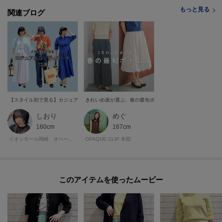
もっと見る
関連ブログ
【スタイル別で見る】カジュアルコーディネート12選
きれいめ派が選ぶ、春の最旬ボトムス
しおり
めぐ
160cm
167cm
イオンモール岡崎 オペーク・ドット・クリップ
OPAQUE.CLIP 本部
このアイテムを使ったムービー