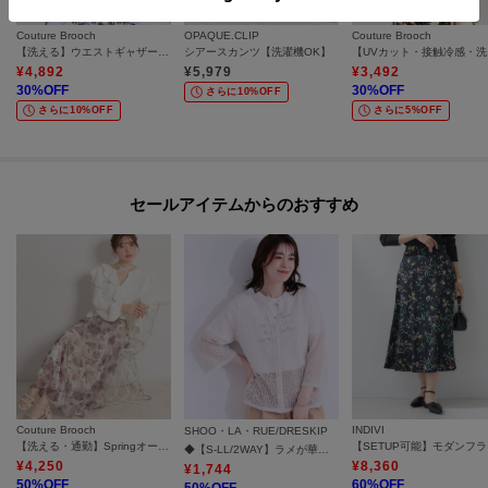
Couture Brooch
OPAQUE.CLIP
Couture Brooch
【洗える】ウエストギャザー 花柄スカート
シアースカンツ【洗濯機OK】
【U
¥
4,892
¥
5,979
¥
3,492
30
%OFF
30
%OFF
さらに10%OFF
さらに10%OFF
さらに5%OFF
セールアイテムからのおすすめ
Couture Brooch
INDIVI
SHOO・LA・RUE/DRESKIP
【洗える・通勤】Springオーガンフルールスカート
【S
◆【S-LL/2WAY】ラメが華やか 透かしニットカーディガン
¥
4,250
¥
8,360
¥
1,744
50
%OFF
60
%OFF