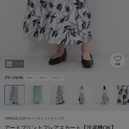
1
/
18
162
ブラック(119)
38(M)
○
40(L)
○
42(LL)
×
OPAQUE.CLIP
(オペークドットクリップ)
アートプリントフレアスカート【洗濯機OK】