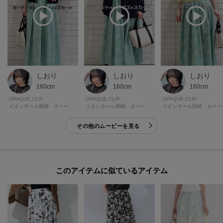
しおり
しおり
しおり
160cm
160cm
160cm
OPAQUE.CLIP
OPAQUE.CLIP
OPAQUE.CLIP
イオンモール岡崎 オペーク・ドット・クリップ
イオンモール岡崎 オペーク・ドット・クリップ
イオンモ
その他のムービーを見る
このアイテムに似ているアイテム