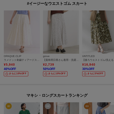
#イージーなウエストゴム スカート
OPAQUE.CLIP
grove
UNTITLED
ラメドット刺繍ティアードスカート【洗える】
【貴島明日香さん着用・洗濯機OK】軽やかに揺れる、マーメイドスカート
【後ろウエ
¥
5,940
¥
2,739
¥
16,940
40
%OFF
50
%OFF
30
%OFF
さらに10%OFF
さらに10%OFF
さらに5%OFF
マキシ・ロングスカートランキング