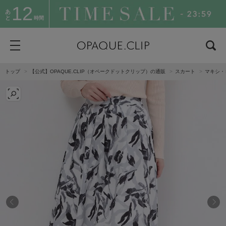
12
あ
と
時間
トップ
【公式】OPAQUE.CLIP（オペークドットクリップ）の通販
スカート
マキシ・