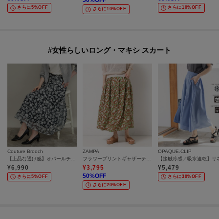
50
%OFF
さらに5%OFF
さらに10%OFF
さらに10%OFF
#女性らしいロング・マキシ スカート
Couture Brooch
ZAMPA
OPAQUE.CLIP
【上品な透け感】オパールチェック花柄スカート【洗濯機可】
フラワープリントギャザーティアードスカート
¥
6,990
¥
3,795
¥
5,479
50
%OFF
さらに5%OFF
さらに30%OFF
さらに20%OFF