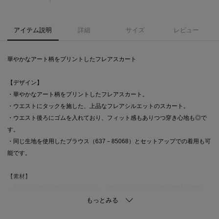
アイテム説明
詳細
サイズ
レビュー
華やかなアート柄をプリントしたフレアスカート
【デザイン】
・華やかなアート柄をプリントしたフレアスカート。
・ウエストにタックを施した、上品なフレアシルエットのスカート。
・ウエスト後ろにゴムを入れており、フィット感もありつつ穿き心地も◎で
す。
・同じ生地を使用したブラウス（637－85068）とセットアップでの着用も可
能です。
【素材】
・華やかなアート柄をプリントした、ポリエステルのブラウス素材を使用。
・マシンウォッシャブルでお手入れも簡単です。