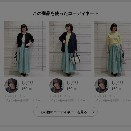
【仕様】
・左脇ファスナー
この商品を使った
・ウエスト後ろゴム入り
・裏地あり
・ポケットなし
※こちらの商品はやや透け感があります。
※照明の関係により、実際よりも色味が違って見える場合があります。ま
た、パソコン・スマートフォンなどの環境により、若干製品と画像のカラー
が異なる場合もございます。
しおり
しおり
しおり
160cm
160cm
160cm
モデル情報：身長163cm B82 W62 H91 着用サイズ：38（M）
OPAQUE.CLIP
OPAQUE.CLIP
OPAQUE.CLIP
イオンモール岡崎 オペーク・ドット・クリップ
イオンモール岡崎 オペーク・ドット・クリップ
イオンモ
その他のコーディネートを見る