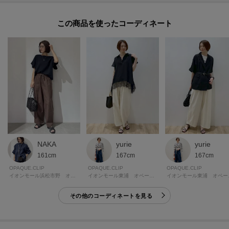
【仕様】
この商品を使った
・ポケット数：横×2 後ろ飾りポケット×2
・ウエスト総ゴム
・裏地なし
※アイボリー（004）はやや透け感があるため、インナーの着用をおすすめし
ます。
－－－－－－－－－－－－－－－－－－
【C（シー） OPAQUE．CLIP】
yurie
NAKA
yurie
「PLAYFUL FEMININE」をキーワードに、天然素材と美しくポジティブなカ
167cm
161cm
167cm
ラー、ワクワクするようなディティールや、ミックス感のあるスタイルなど
OPAQUE.CLIP
OPAQUE.CLIP
OPAQUE.CLIP
ファッションの楽しさを詰め込んだレーベルです
イオンモール東浦 オペーク・ドット・クリップ
イオンモール浜松市野 オペーク・ドット・クリップ
イオンモ
その他のコーディネートを見る
※照明の関係により、実際よりも色味が違って見える場合があります。ま
た、パソコン・スマートフォンなどの環境により、若干製品と画像のカラー