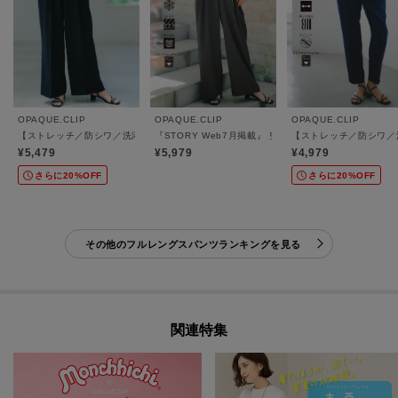
OPAQUE.CLIP
OPAQUE.CLIP
OPAQUE.CLIP
【ストレッチ／防シワ／洗濯機OK】美脚イージーワイドパンツ《SS～LL／7col／セ
『STORY Web7月掲載』 空気パンツ《接触冷感／U
【ストレッチ／防シワ／洗
¥5,479
¥5,979
¥4,979
さらに20%OFF
さらに20%OFF
その他のフルレングスパンツランキングを見る
関連特集