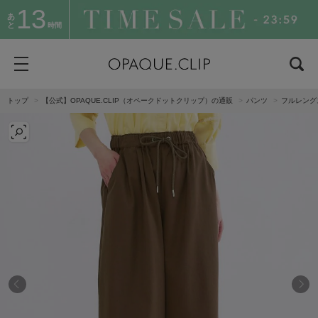
13
あ
と
時間
トップ
【公式】OPAQUE.CLIP（オペークドットクリップ）の通販
パンツ
フルレング