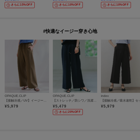
さらに15%OFF
さらに10%OFF
さらに10%OFF
#快適なイージー穿き心地
OPAQUE.CLIP
OPAQUE.CLIP
index
【接触冷感／UV】イージーパンツ《洗濯機OK／イージーアイロン》
【ストレッチ／防シワ／洗濯機OK】美脚イージーワイドパンツ《SS～LL／7col／セットアップ可／丈が選べる》
¥
5,979
¥
5,479
¥
5,979
さらに20%OFF