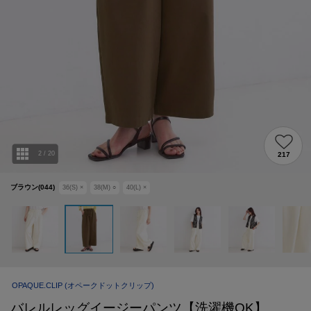
2
/
20
217
ブラウン(044)
36(S)
×
38(M)
○
40(L)
×
OPAQUE.CLIP
(オペークドットクリップ)
バレルレッグイージーパンツ【洗濯機OK】