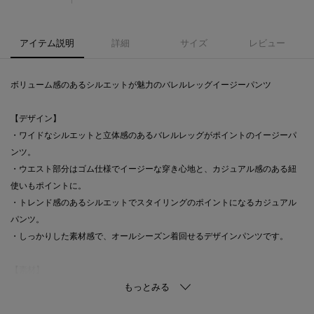
アイテム説明
詳細
サイズ
レビュー
ボリューム感のあるシルエットが魅力のバレルレッグイージーパンツ
【デザイン】
・ワイドなシルエットと立体感のあるバレルレッグがポイントのイージーパ
ンツ。
・ウエスト部分はゴム仕様でイージーな穿き心地と、カジュアル感のある紐
使いもポイントに。
・トレンド感のあるシルエットでスタイリングのポイントになるカジュアル
パンツ。
・しっかりした素材感で、オールシーズン着回せるデザインパンツです。
【素材】
・表面感が特徴のコットン／レーヨン混のしっかりしたツイル素材を使用。
・マシンウォッシャブルでご自宅でのお洗濯も可能。