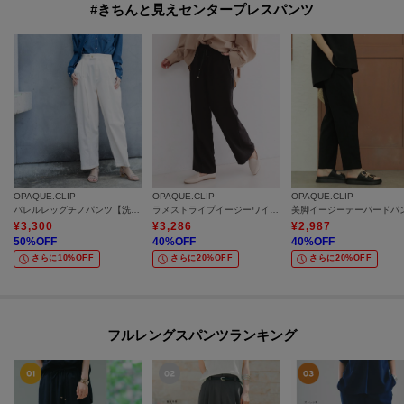
#きちんと見えセンタープレスパンツ
OPAQUE.CLIP
OPAQUE.CLIP
OPAQUE.CLIP
バレルレッグチノパンツ【洗濯機OK】
ラメストライプイージーワイドパンツ／セットアップ可【洗濯機洗い可／防シワ／吸水速乾】
¥
3,300
¥
3,286
¥
2,987
50
%OFF
40
%OFF
40
%OFF
さらに10%OFF
さらに20%OFF
さらに20%OFF
フルレングスパンツランキング