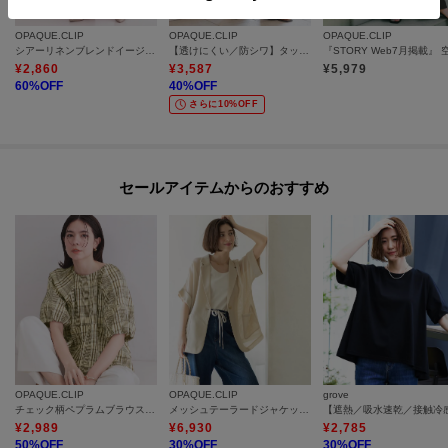
OPAQUE.CLIP
OPAQUE.CLIP
OPAQUE.CLIP
シアーリネンブレンドイージープリーツスカート【洗濯機OK】
【透けにくい／防シワ】タックワイドパンツ《UVケア・吸水速乾・洗濯機OK》
¥
2,860
¥
3,587
¥
5,979
60
%OFF
40
%OFF
さらに10%OFF
セールアイテムからのおすすめ
OPAQUE.CLIP
OPAQUE.CLIP
grove
チェック柄ペプラムブラウス【洗濯機OK】
メッシュテーラードジャケット【洗濯機OK】
¥
2,989
¥
6,930
¥
2,785
50
%OFF
30
%OFF
30
%OFF