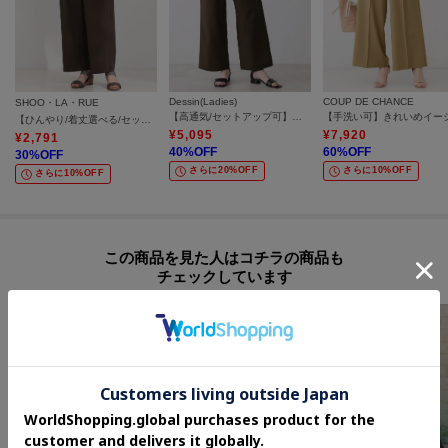
Dessin(Ladies)
COUP DE CHANCE
SHOO・LA・RUE
【高通気/セットアップ可】イージーワイドパンツ
【ひんやり/着丈選べる/セットアップ可】洗濯後しわになりにくい とろみワイドパンツ
¥
5,095
¥
7,920
¥
2,791
40
%OFF
60
%OFF
30
%OFF
さらに20%OFF
さらに10%OFF
さらに10%OFF
この商品を見た人はコチラの商品も
チェックしています