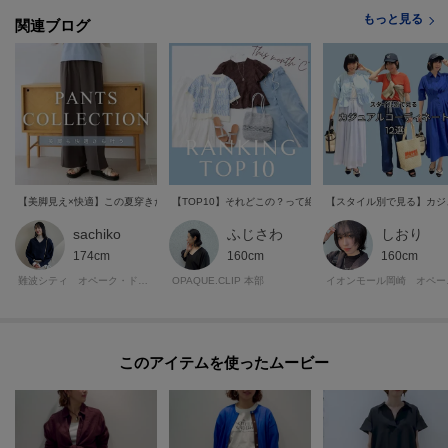
が異なる場合もございます。
もっと見る
関連ブログ
モデル情報：身長168cm B81 W60 H89 着用サイズ：38（M）
【美脚見え×快適】この夏穿きたいパンツコレクション
【TOP10】それどこの？って絶対聞かれる！夏におすすめ
【スタイル別で見る】カジ
sachiko
ふじさわ
しおり
174cm
160cm
160cm
難波シティ オペーク・ドット・クリップ
OPAQUE.CLIP 本部
イオンモ
このアイテムを使ったムービー