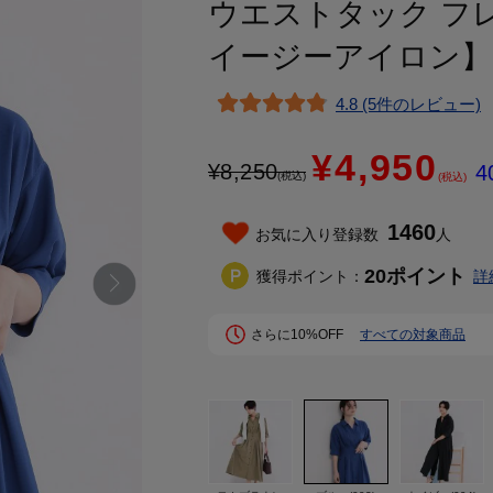
ウエストタック フ
イージーアイロン】
4.8 (5件のレビュー)
¥4,950
¥
8,250
4
(税込)
(税込)
1460
お気に入り登録数
人
20
ポイント
獲得ポイント：
詳
さらに10%OFF
すべての対象商品