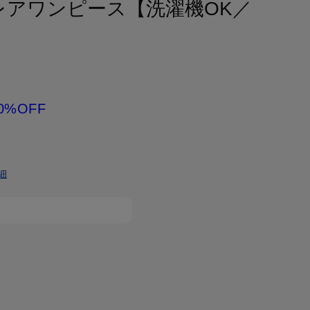
レアワンピース【洗濯機OK／
0%OFF
細