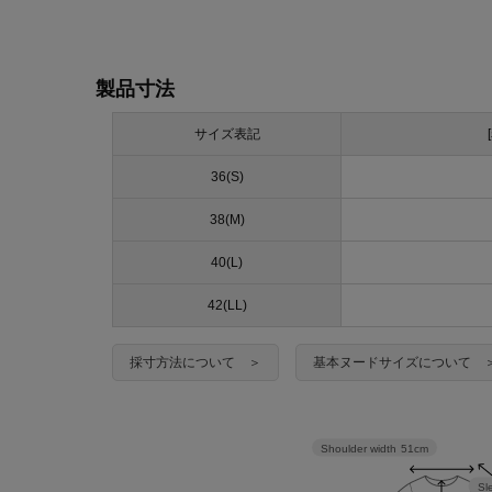
製品寸法
サイズ表記
36(S)
38(M)
40(L)
42(LL)
採寸方法について ＞
基本ヌードサイズについて 
Shoulder width
51cm
Sl