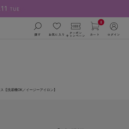
0
クーポン
探す
お気に入り
カート
ログイン
キャンペーン
ース【洗濯機OK／イージーアイロン】