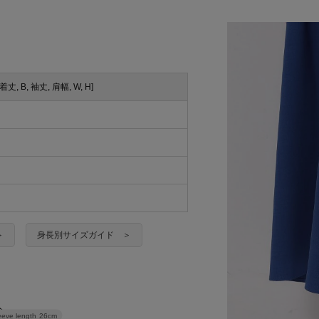
[着丈, B, 袖丈, 肩幅, W, H]
＞
身長別サイズガイド ＞
eeve length
26cm