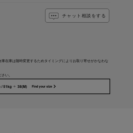
チャット相談をする
倉庫在庫は随時変更するためタイミングによりお取り寄せがかなわな
ださい。
 / 51kg
38(M)
Find your size