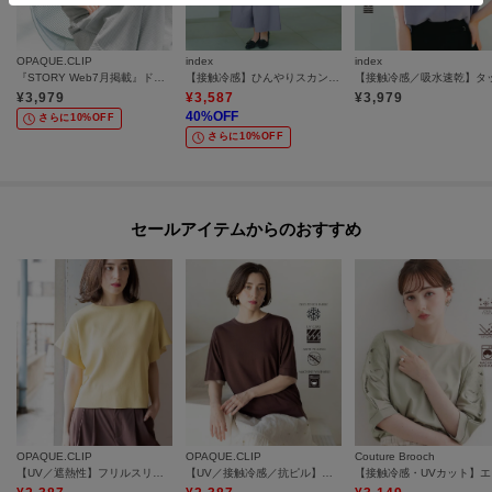
OPAQUE.CLIP
index
index
『STORY Web7月掲載』ドライタッチラメニット《UV／洗える／6col》
【接触冷感】ひんやりスカンツワイドパンツ《洗濯機OK/防シワ》
¥
3,979
¥
3,587
¥
3,979
40
%OFF
さらに10%OFF
さらに10%OFF
セールアイテムからのおすすめ
OPAQUE.CLIP
OPAQUE.CLIP
Couture Brooch
【UV／遮熱性】フリルスリーブニット《7col／洗濯機OK》
【UV／接触冷感／抗ピル】シアー＆レイヤード風さらりニット《洗濯機OK》
【接