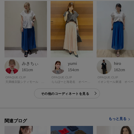
モデル情報：身長163cm B82 W62 H91 着用サイズ：38（M）
みきちぃ
yumi
hiro
161cm
154cm
162cm
OPAQUE.CLIP
OPAQUE.CLIP
OPAQUE.CLIP
天満橋京阪シティモール オペーク・ドット・クリップ
ららぽーと海老名 オペーク・ドット・クリップ
イオンモ
その他のコーディネートを見る
もっと見る
関連ブログ