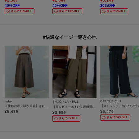
¥
2,387
¥
2,387
¥
3,149
40
%OFF
40
%OFF
30
%OFF
さらに10%OFF
さらに10%OFF
さらに5%OFF
#快適なイージー穿き心地
index
OPAQUE.CLIP
SHOO・LA・RUE
【接触冷感／吸水速乾】きれいめなのに楽ちんガウチョパンツ《イージーアイロン／防シワ／洗濯機OK》
【高レビュー/S-LL/洗濯機可/セットアップ可】着丈選べる 軽凛(かろりん) ひんやりフラップイージーパンツ
¥
5,479
¥
5,479
¥
3,989
さらに20%OFF
さらに5%OFF