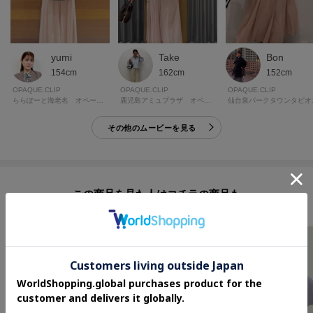
yumi
Take
Bon
154cm
162cm
152cm
OPAQUE.CLIP
OPAQUE.CLIP
OPAQUE.CLIP
ららぽーと海老名 オペーク・ドット・クリップ
鹿児島アミュプラザ オペーク・ドット・クリップ
仙台泉パー
その他のムービーを見る
この商品を見た人はコチラの商品も
チェックしています