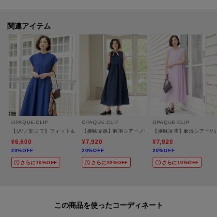
【素材】
・ほどよい透け感のあるシアー素材を使用し、見た目にも涼しげな印象に。
関連アイテム
・軽やかで肌離れがよく、暑い季節にも快適な穿き心地。
・ご家庭でお手入れ簡単なマシンウォッシャブル素材。
【仕様】
・ポケット数：横×2
・ウエスト総ゴム
・裏地あり
※ピンク（071）はやや透け感があります。
OPAQUE.CLIP
OPAQUE.CLIP
OPAQUE.CLIP
【UV／防シワ】フィット＆フレアワンピース《洗濯機OK》
【接触冷感】麻混シアーノースリーブワンピース《洗濯機
【接触冷感】麻混シアーV
¥6,600
¥7,920
¥7,920
20%OFF
20%OFF
20%OFF
※照明の関係により、実際よりも色味が違って見える場合があります。ま
さらに10%OFF
さらに20%OFF
さらに10%OFF
た、パソコン・スマートフォンなどの環境により、若干製品と画像のカラー
が異なる場合もございます。
この商品を使った