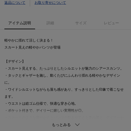
返品について
お取り寄せについて
アイテム説明
詳細
サイズ
レビュー
軽やかに揺れて涼しく決まる！
スカート見えの軽やかパンツが登場
【デザイン】
・スカート見えする、たっぷりとしたシルエットが魅力のシアースカンツ。
・タックとギャザーを施し、動くたびにふんわり揺れる軽やかなデザイン
に。
・ワイドシルエットながらも落ち感があり、すっきりとした印象で着こなせ
ます。
・ウエストは総ゴム仕様で、快適な穿き心地。
・ポケット付きで、デイリーに嬉しい実用性が◎。
・スカートのような華やかさとパンツの動きやすさを兼ね備え、デイリーか
らお出かけまで幅広く活躍します。