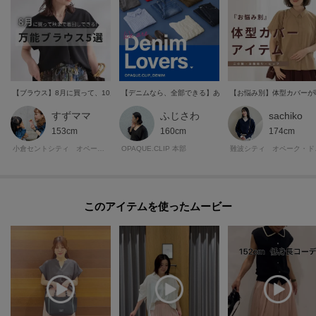
【ブラウス】8月に買って、10月まで着回せる服を集めました！
【デニムなら、全部できる】あなたの運命の一本は？美脚も
【お悩み別】体型カバーが
すずママ
ふじさわ
sachiko
153cm
160cm
174cm
小倉セントシティ オペーク・ドット・クリップ
OPAQUE.CLIP 本部
難波シ
このアイテムを使ったムービー