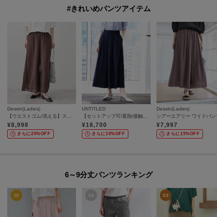
#きれいめパンツアイテム
Dessin(Ladies)
UNTITLED
Dessin(Ladies)
【ウエストゴム/洗える】スカートライクシアーフレアパンツ
【セットアップ可/遮熱/接触冷感/UVカット】リラクシーガウチョパンツ
シアーエアリー ワイドパン
¥
8,998
¥
18,700
¥
7,997
さらに20%OFF
さらに10%OFF
さらに15%OFF
6～9分丈パンツランキング