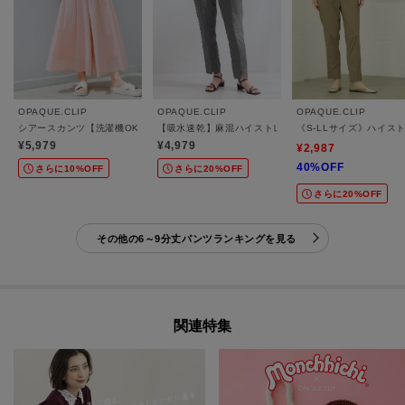
OPAQUE.CLIP
OPAQUE.CLIP
OPAQUE.CLIP
シアースカンツ【洗濯機OK】
【吸水速乾】麻混ハイストレッチスティックパンツ《接
《S-LLサイズ》ハイ
¥5,979
¥4,979
¥2,987
40%OFF
さらに10%OFF
さらに20%OFF
さらに20%OFF
その他の6～9分丈パンツランキングを見る
関連特集