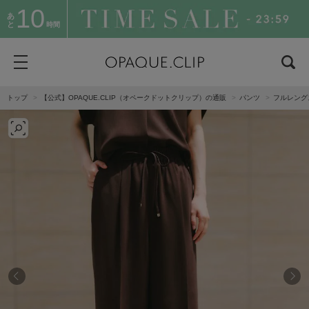
10
あ
と
時間
トップ
【公式】OPAQUE.CLIP（オペークドットクリップ）の通販
パンツ
フルレング