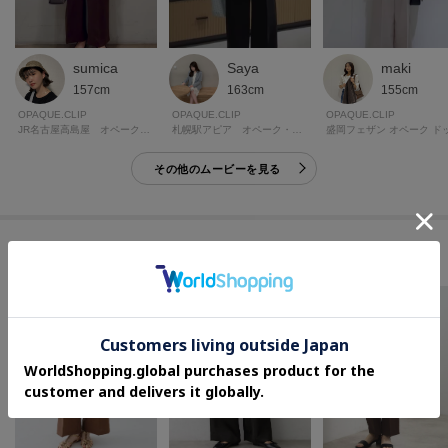
sumica
Saya
maki
157cm
163cm
155cm
OPAQUE.CLIP
OPAQUE.CLIP
OPAQUE.CLIP
JR名古屋高島屋 オペーク・ドット・クリップ
札幌駅アピア オペーク・ドット・クリップ
その他のムービーを見る
このアイテムに似ているアイテム