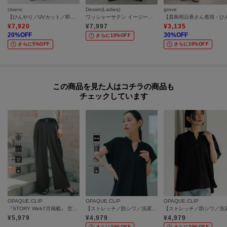
cloenc
Dessin(Ladies)
grove
【ひんやり／UVカット／即戦力ボトム】ライトイージーワイドパンツ セットアップ対応
ワッシャーサテン イージーパンツ
¥
7,920
¥
7,997
¥
3,135
20
%OFF
30
%OFF
さらに10%OFF
さらに5%OFF
さらに10%OFF
この商品を見た人はコチラの商品も
チェックしています
OPAQUE.CLIP
OPAQUE.CLIP
OPAQUE.CLIP
『STORY Web7月掲載』 空気パンツ《接触冷感／UVケア／吸水速乾／防シワ／洗濯機OK》
【ストレッチ／防シワ／洗濯機OK】スキッパーブラウス《SS～LL／5col／セットアップ可》
¥
5,979
¥
4,979
¥
4,979