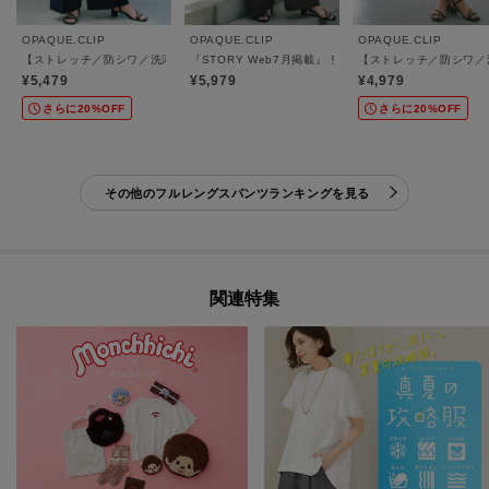
OPAQUE.CLIP
OPAQUE.CLIP
OPAQUE.CLIP
【ストレッチ／防シワ／洗濯機OK】美脚イージーワイドパンツ《SS～LL／7col／セ
『STORY Web7月掲載』 空気パンツ《接触冷感／U
【ストレッチ／防シワ／洗
¥5,479
¥5,979
¥4,979
さらに20%OFF
さらに20%OFF
その他のフルレングスパンツランキングを見る
関連特集