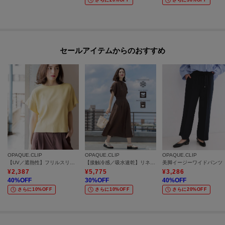
さらに20%OFF
さらに30%OFF
セールアイテムからのおすすめ
OPAQUE.CLIP
OPAQUE.CLIP
OPAQUE.CLIP
【UV／遮熱性】フリルスリーブニット《7col／洗濯機OK》
【接触冷感／吸水速乾】リネンライク シャツワンピース《洗濯機OK》
¥
2,387
¥
5,775
¥
3,286
40
%OFF
30
%OFF
40
%OFF
さらに10%OFF
さらに10%OFF
さらに20%OFF