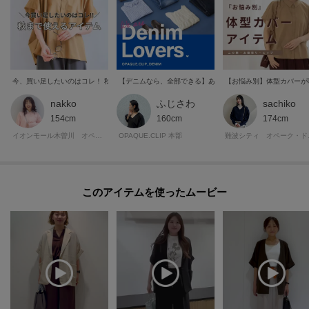
今、買い足したいのはコレ！ 秋まで長く着られるアイテム集めました
【デニムなら、全部できる】あなたの運命の一本は？美脚も
【お悩み別】体型カバーが
nakko
ふじさわ
sachiko
154cm
160cm
174cm
イオンモール木曽川 オペーク・ドット・クリップ
OPAQUE.CLIP 本部
難波シ
このアイテムを使ったムービー