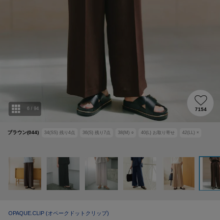
6
/
94
7154
ブラウン(044)
34(SS)
残り
4
点
36(S)
残り
7
点
38(M)
○
40(L)
お取り寄せ
42(LL)
×
OPAQUE.CLIP
(オペークドットクリップ)