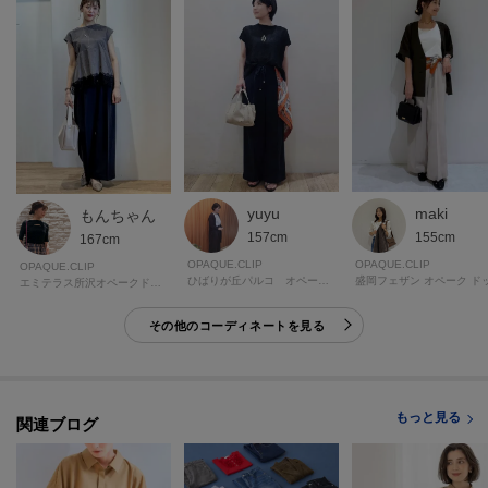
この商品は加工サービス(裾上げ加工)対応商品です。
在庫がある商品につきましては通常2週間前後でお届けいたします。
ご希望の場合は、製品寸法（股下の長さ）をご確認いただき、ショッピング
カート画面にて加工サービスを選択し、股下の長さを入力して下さい。
また、加工可能な股下の長さについては下記ご確認をお願いいたします。裾
出しの対応は行っておりませんので、製品寸法より長くすることはできませ
ん。
※ジーンズ仕上げの場合、製品寸法より－3cmから加工可
yuyu
maki
もんちゃん
※シングル（レディス）仕上げの場合、製品寸法より－5cmから加工可
157cm
155cm
167cm
※シングル（メンズ）仕上げの場合、製品寸法より－9cmから加工可
OPAQUE.CLIP
OPAQUE.CLIP
OPAQUE.CLIP
※ダブル仕上げの場合、製品寸法より－11cmから加工可
ひばりが丘パルコ オペーク・ドット・クリップ
エミテラス所沢オペークドットクリップ
加工方法は商品よって異なりますので入力画面でご確認ください。
その他のコーディネートを見る
モデル情報：身長165cm B72 W57 H84 着用サイズ：38（M）
もっと見る
関連ブログ