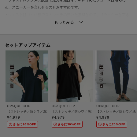
ん、スニーカーを合わせるのもおすすめです。
・ウエストはゴム仕様でストレッチの効いた素材なので、リラクシーな穿き
心地も魅力です。
・ドローコード入りでウエスト位置の調整も可能です。
※同素材でテーパードパンツ（637-61007）もございます。
セットアップアイテム
※同素材のデザインブラウス（637-85055）とのセットアップでの着用もお
すすめです。
【素材】
・マットな質感とドライなタッチがポイントの梳毛（そもう）調素材を使
用。
・程よい厚みのドライな素材感は、シーズンを選ばず着用が可能です。
・身体のラインを拾い過ぎず、しっかりストレッチが効いているので着心地
OPAQUE.CLIP
OPAQUE.CLIP
OPAQUE.CLIP
も快適です。
【ストレッチ／防シワ／洗濯機OK】スキッパーブラウス《SS～LL／5col／セットアッ
【ストレッチ／防シワ／洗濯機OK】タックスリーブブラウス
【ストレッチ／防シワ／洗濯
・クリーンできちんと感がありながら、お手入れがしやすい防シワ機能付
¥4,979
¥4,979
¥4,979
き。
さらに20%OFF
さらに30%OFF
さらに20%OFF
・マシンウォッシャブルでご家庭でのお洗濯が可能。