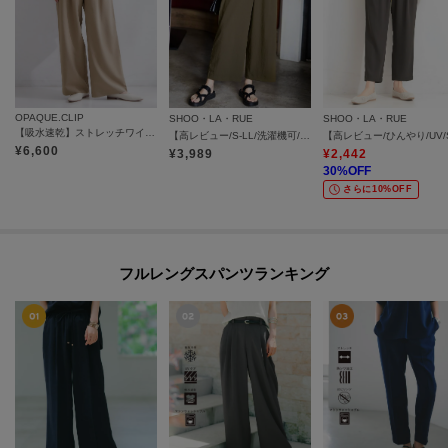
OPAQUE.CLIP
SHOO・LA・RUE
SHOO・LA・RUE
【吸水速乾】ストレッチワイドパンツ《洗濯機OK／セットアップ対応可》
【高レビュー/S-LL/洗濯機可/セットアップ可】着丈選べる 軽凛(かろりん) ひんやりフラップイージーパンツ
¥
6,600
¥
3,989
¥
2,442
30
%OFF
さらに10%OFF
フルレングスパンツランキング