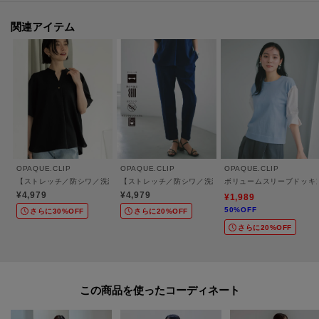
・イージーケア、アンチピリングでお手入れも簡単です。
関連アイテム
【仕様】
・ポケット数：横×2 後ろ（ダミー）×2
・ウエスト総ゴム
・裏地なし
※こちらの商品はやや透け感があります。
・ネイビー（０９４）は、青みのある明るめのネイビー
OPAQUE.CLIP
OPAQUE.CLIP
OPAQUE.CLIP
・ネイビー（１９４）は、深みのある濃いめのネイビー
【ストレッチ／防シワ／洗濯機OK】タックスリーブブラウス《SS～LL／6col／セット
【ストレッチ／防シワ／洗濯機OK】美脚イージーテーパー
ボリュームスリーブドッキ
¥4,979
¥4,979
¥1,989
※照明の関係により、実際よりも色味が違って見える場合があります。ま
50%OFF
さらに30%OFF
さらに20%OFF
た、パソコン・スマートフォンなどの環境により、若干製品と画像のカラー
さらに20%OFF
が異なる場合もございます。
この商品を使った
【加工サービス（裾上げ加工）のご案内】有料