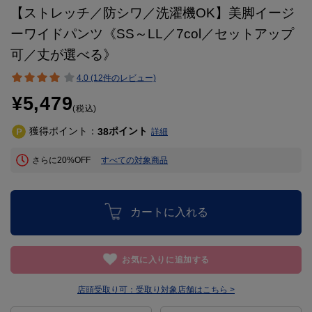
【ストレッチ／防シワ／洗濯機OK】美脚イージ
ーワイドパンツ《SS～LL／7col／セットアップ
可／丈が選べる》
4.0 (12件のレビュー)
¥5,479
(税込)
獲得ポイント：
ポイント
38
詳細
さらに20%OFF
すべての対象商品
カートに入れる
お気に入りに追加する
店頭受取り可：
受取り対象店舗はこちら >