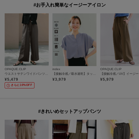
#お手入れ簡単なイージーアイロン
OPAQUE.CLIP
index
OPAQUE.CLIP
ウエストサテンワイドパンツ【洗濯機OK／イージーアイロン】
【接触冷感／吸水速乾】タックスキッパーブラウス《防シワ／イージーアイロン／洗濯機OK／9col》
【接触
¥
5,479
¥
3,979
¥
5,979
さらに10%OFF
#きれいめセットアップパンツ