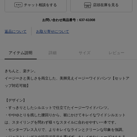
チャット相談をする
店頭在庫を見る
お問い合わせ商品番号：
637-61008
返品について
お取り寄せについて
アイテム説明
詳細
サイズ
レビュー
きちんと、楽チン。
イージーさと美しさを両立した、美脚見えイージーワイドパンツ【セットア
ップ対応可能】
【デザイン】
・すっきりとしたシルエットで仕立てたイージーワイドパンツ。
・ややゆとりを残した腰回りから、裾にかけてキレイなワイドシルエット
は、スタイリングを問わず様々なスタイルに合わせやすい一本です。
・センタープレス入りで、よりキレイなラインとクリーンな印象を強調。
・ジャストレングスの設定で足元を選ばず、キレイめなシューズはもちろ