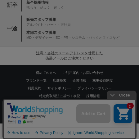
新卒採用情報
新卒
挑もう 品よく 逞しく
販売スタッフ募集
アルバイト・パート・正社員
中途
本部スタッフ募集
MD・デザイナー・EC・PR・システム・バックオフィスなど
注意：当社のメールアドレスを使用した
偽装メールにご注意ください
初めての方へ
ご利用案内・お問い合わせ
ブランド一覧
店舗検索
企業情報
株主優待制度
利用規約
サイトポリシー
プライバシーポリシー
特定商取引法に基づく表記
採用情報
Copyrights © WORLD CO.,LTD. All rights reserved.
スマートフォン ｜
PC
0
メニュー
スナップ
探す
お気に入り
カート