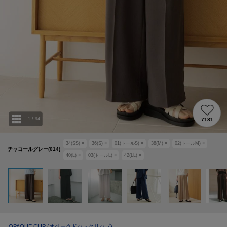
1
/
94
7181
34(SS)
×
36(S)
×
01(トールS)
×
38(M)
×
02(トールM)
×
チャコールグレー(014)
40(L)
×
03(トールL)
×
42(LL)
×
OPAQUE.CLIP
(オペークドットクリップ)