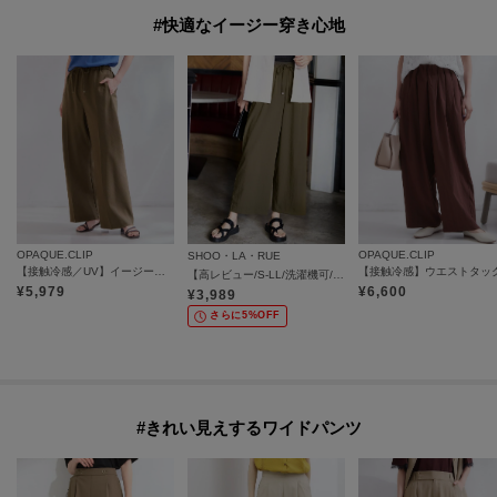
#快適なイージー穿き心地
OPAQUE.CLIP
OPAQUE.CLIP
SHOO・LA・RUE
【接触冷感／UV】イージーパンツ《洗濯機OK／イージーアイロン》
【高レビュー/S-LL/洗濯機可/セットアップ可】着丈選べる 軽凛(かろりん) ひんやりフラップイージーパンツ
¥
5,979
¥
6,600
¥
3,989
さらに5%OFF
#きれい見えするワイドパンツ