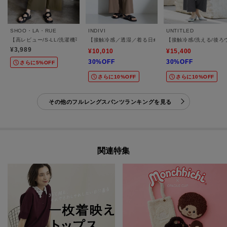
SHOO・LA・RUE
INDIVI
UNTITLED
【高レビュー/S-LL/洗濯機可/セットアップ可】着丈選べる 軽凛(かろりん) ひんやりフ
【接触冷感／透湿／着る日傘】イージーワイドパンツ
【接触冷感/洗える/後
¥3,989
¥10,010
¥15,400
30%OFF
30%OFF
さらに5%OFF
さらに10%OFF
さらに10%OFF
その他のフルレングスパンツランキングを見る
関連特集