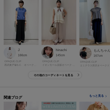
この商品は加工サービス(裾上げ加工)対応商品です。
在庫がある商品につきましては通常2週間前後でお届けいたします。
ご希望の場合は、製品寸法（股下の長さ）をご確認いただき、ショッピング
カート画面にて加工サービスを選択し、股下の長さを入力して下さい。
また、加工可能な股下の長さについては下記ご確認をお願いいたします。裾
出しの対応は行っておりませんので、製品寸法より長くすることはできませ
ん。
※ジーンズ仕上げの場合、製品寸法より－3cmから加工可
J
hinachi
もんちゃ
※シングル（レディス）仕上げの場合、製品寸法より－5cmから加工可
166cm
145cm
167cm
※シングル（メンズ）仕上げの場合、製品寸法より－9cmから加工可
OPAQUE.CLIP
OPAQUE.CLIP
OPAQUE.CLIP
※ダブル仕上げの場合、製品寸法より－11cmから加工可
西武東戸塚S.C. オペーク・ドット・クリップ
イオンモール須坂オペーク ドット クリップ
エミテ
加工方法は商品よって異なりますので入力画面でご確認ください。
その他のコーディネートを見る
モデル情報：身長165cm B72 W57 H84 着用サイズ：38（M）
もっと見る
関連ブログ