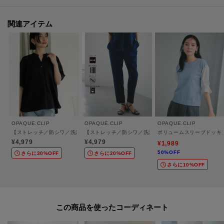
・イージーケア、アンチピリングでお手入れも簡単です。
関連アイテム
【仕様】
・ポケット数：横×2 後ろ（ダミー）×2
・ウエスト総ゴム
・裏地なし
※こちらの商品はやや透け感があります。
・ネイビー（０９４）は、青みのある明るめのネイビー
OPAQUE.CLIP
OPAQUE.CLIP
OPAQUE.CLIP
・ネイビー（１９４）は、深みのある濃いめのネイビー
【ストレッチ／防シワ／洗濯機OK】タックスリーブブラウス《SS～LL／6col／セット
【ストレッチ／防シワ／洗濯機OK】美脚イージーテーパー
ボリュームスリーブドッキ
¥4,979
¥4,979
¥1,989
50%OFF
さらに30%OFF
さらに20%OFF
※照明の関係により、実際よりも色味が違って見える場合があります。ま
さらに10%OFF
た、パソコン・スマートフォンなどの環境により、若干製品と画像のカラー
が異なる場合もございます。
この商品を使った
【加工サービス（裾上げ加工）のご案内】有料