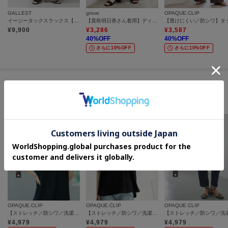
GALLEST
grove
OPAQUE.CLIP
イージータックスラックス【再入荷／ウォッシャブル】
【貴島明日香さん着用】ディティールが際立つ、リネンライクワイドパンツ
¥
9,900
¥
3,286
¥
3,587
40
%OFF
40
%OFF
さらに10%OFF
さらに10%OFF
この商品を見た人はコチラの商品も
チェックしています
OPAQUE.CLIP
OPAQUE.CLIP
OPAQUE.CLIP
【ストレッチ／防シワ／洗濯機OK】スキッパーブラウス《SS～LL／5col／セットアップ可》
【ストレッチ／防シワ／洗濯機OK】タックスリーブブラウス《SS～LL／6col／セットアップ可》
¥
4,979
¥
4,979
¥
4,979