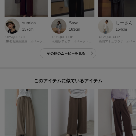
sumica
Saya
しーさん
157cm
163cm
154cm
OPAQUE.CLIP
OPAQUE.CLIP
OPAQUE.CLIP
JR名古屋高島屋 オペーク・ドット・クリップ
札幌駅アピア オペーク・ドット・クリップ
長崎アミ
その他のムービーを見る
このアイテムに似ているアイテム