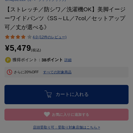
【ストレッチ／防シワ／洗濯機OK】美脚イージ
ーワイドパンツ《SS～LL／7col／セットアップ
可／丈が選べる》
4.0 (12件のレビュー)
¥5,479
(税込)
獲得ポイント：
ポイント
38
詳細
さらに20%OFF
すべての対象商品
カートに入れる
お気に入りに追加する
店頭受取り可：
受取り対象店舗はこちら >