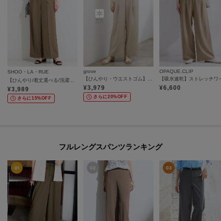
grove
OPAQUE.CLIP
SHOO・LA・RUE
【ひんやり・ウエストゴム】きれいも機能も叶える、リネンライクワイドパンツ
【ひんやり/着丈選べる/洗濯後しわになりにくい/S-LL】大人の上品シルエット センタープレスタックワイドパンツ
¥
3,979
¥
6,600
¥
3,989
さらに20%OFF
さらに15%OFF
フルレングスパンツランキング