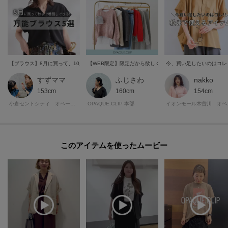
【ブラウス】8月に買って、10月まで着回せる服を集めました！
【WEB限定】限定だから欲しくなる！店舗では買えない着映
今、買い足したいのはコレ
すずママ
ふじさわ
nakko
153cm
160cm
154cm
小倉セントシティ オペーク・ドット・クリップ
OPAQUE.CLIP 本部
イオンモ
このアイテムを使ったムービー