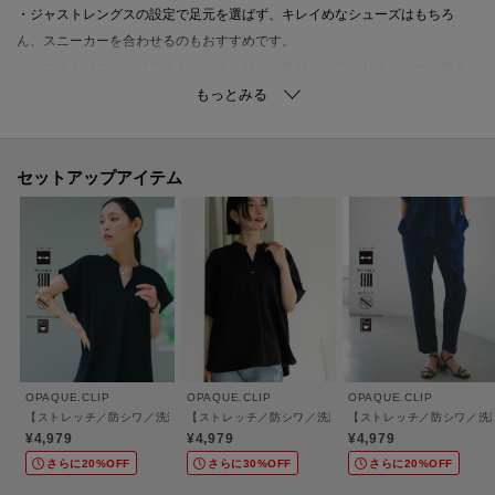
・ジャストレングスの設定で足元を選ばず、キレイめなシューズはもちろ
ん、スニーカーを合わせるのもおすすめです。
・ウエストはゴム仕様でストレッチの効いた素材なので、リラクシーな穿き
心地も魅力です。
・ドローコード入りでウエスト位置の調整も可能です。
※同素材でテーパードパンツ（637-61007）もございます。
セットアップアイテム
※同素材のデザインブラウス（637-85055）とのセットアップでの着用もお
すすめです。
【素材】
・マットな質感とドライなタッチがポイントの梳毛（そもう）調素材を使
用。
・程よい厚みのドライな素材感は、シーズンを選ばず着用が可能です。
・身体のラインを拾い過ぎず、しっかりストレッチが効いているので着心地
OPAQUE.CLIP
OPAQUE.CLIP
OPAQUE.CLIP
も快適です。
【ストレッチ／防シワ／洗濯機OK】スキッパーブラウス《SS～LL／5col／セットアッ
【ストレッチ／防シワ／洗濯機OK】タックスリーブブラウス
【ストレッチ／防シワ／洗濯
・クリーンできちんと感がありながら、お手入れがしやすい防シワ機能付
¥4,979
¥4,979
¥4,979
き。
さらに20%OFF
さらに30%OFF
さらに20%OFF
・マシンウォッシャブルでご家庭でのお洗濯が可能。