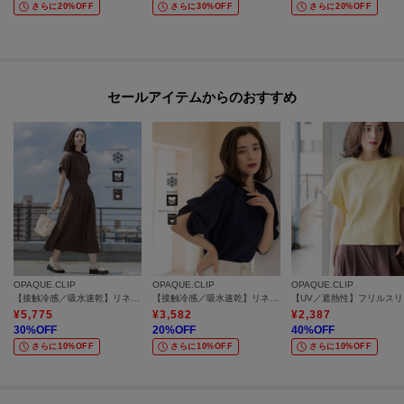
さらに20%OFF
さらに30%OFF
さらに20%OFF
セールアイテムからのおすすめ
OPAQUE.CLIP
OPAQUE.CLIP
OPAQUE.CLIP
【接触冷感／吸水速乾】リネンライク シャツワンピース《洗濯機OK》
【接触冷感／吸水速乾】リネンライク タックスリーブブラウス《セットアップ対応／洗濯機OK》
【UV
¥
5,775
¥
3,582
¥
2,387
30
%OFF
20
%OFF
40
%OFF
さらに10%OFF
さらに10%OFF
さらに10%OFF