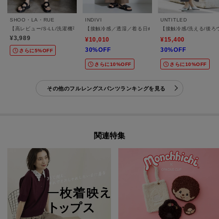
SHOO・LA・RUE
INDIVI
UNTITLED
【高レビュー/S-LL/洗濯機可/セットアップ可】着丈選べる 軽凛(かろりん) ひんやりフ
【接触冷感／透湿／着る日傘】イージーワイドパンツ
【接触冷感/洗える/後
¥3,989
¥10,010
¥15,400
30%OFF
30%OFF
さらに5%OFF
さらに10%OFF
さらに10%OFF
その他のフルレングスパンツランキングを見る
関連特集