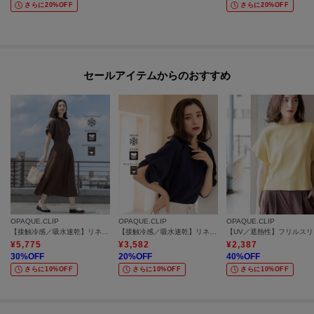
さらに20%OFF
さらに20%OFF
セールアイテムからのおすすめ
OPAQUE.CLIP
OPAQUE.CLIP
OPAQUE.CLIP
【接触冷感／吸水速乾】リネンライク シャツワンピース《洗濯機OK》
【接触冷感／吸水速乾】リネンライク タックスリーブブラウス《セットアップ対応／洗濯機OK》
【UV
¥
5,775
¥
3,582
¥
2,387
30
%OFF
20
%OFF
40
%OFF
さらに10%OFF
さらに10%OFF
さらに10%OFF