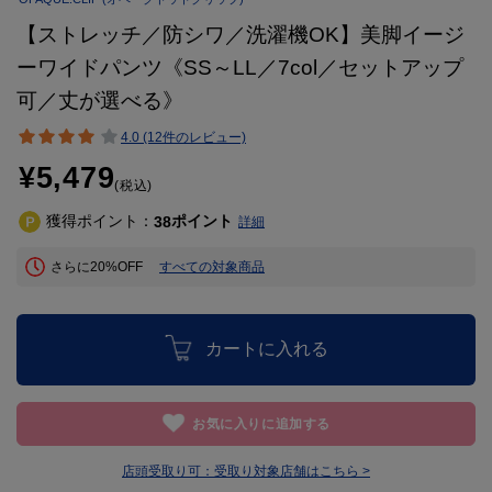
【ストレッチ／防シワ／洗濯機OK】美脚イージ
ーワイドパンツ《SS～LL／7col／セットアップ
可／丈が選べる》
4.0 (12件のレビュー)
¥5,479
(税込)
獲得ポイント：
ポイント
38
詳細
さらに20%OFF
すべての対象商品
カートに入れる
お気に入りに追加する
店頭受取り可：
受取り対象店舗はこちら >