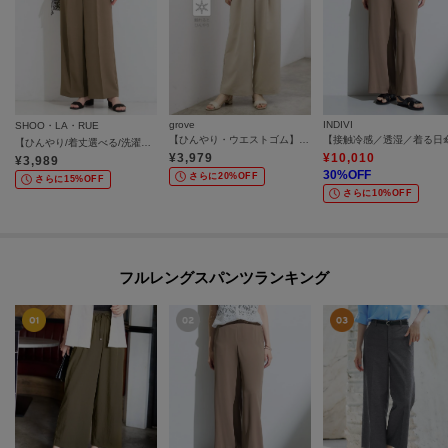
grove
INDIVI
SHOO・LA・RUE
【ひんやり・ウエストゴム】きれいも機能も叶える、リネンライクワイドパンツ
【ひんやり/着丈選べる/洗濯後しわになりにくい/S-LL】大人の上品シルエット センタープレスタックワイドパンツ
¥
3,979
¥
10,010
¥
3,989
30
%OFF
さらに20%OFF
さらに15%OFF
さらに10%OFF
フルレングスパンツランキング