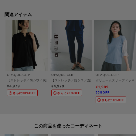
・イージーケア、アンチピリングでお手入れも簡単です。
関連アイテム
【仕様】
・ポケット数：横×2 後ろ（ダミー）×2
・ウエスト総ゴム
・裏地なし
※こちらの商品はやや透け感があります。
・ネイビー（０９４）は、青みのある明るめのネイビー
OPAQUE.CLIP
OPAQUE.CLIP
OPAQUE.CLIP
・ネイビー（１９４）は、深みのある濃いめのネイビー
【ストレッチ／防シワ／洗濯機OK】タックスリーブブラウス《SS～LL／6col／セット
【ストレッチ／防シワ／洗濯機OK】美脚イージーテーパー
ボリュームスリーブドッキ
¥4,979
¥4,979
¥1,989
50%OFF
さらに30%OFF
さらに20%OFF
※照明の関係により、実際よりも色味が違って見える場合があります。ま
さらに10%OFF
た、パソコン・スマートフォンなどの環境により、若干製品と画像のカラー
が異なる場合もございます。
この商品を使った
【加工サービス（裾上げ加工）のご案内】有料