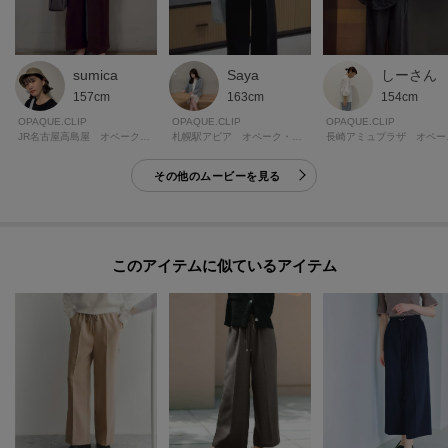
sumica
Saya
しーさん
157cm
163cm
154cm
OPAQUE.CLIP
OPAQUE.CLIP
OPAQUE.CLIP
JR名古屋高島屋 オペーク・ドット・クリップ
札幌駅アピア オペーク・ドット・クリップ
長崎アミ
その他のムービーを見る
このアイテムに似ているアイテム