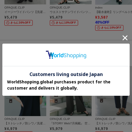
OPAQUE.CLIP
OPAQUE.CLIP
index
イージーワイドパンツ【洗濯機OK】
ウエストサテンワイドパンツ【洗濯機OK／イージーアイロン】
¥
5,479
¥
5,479
¥
3,587
40
%OFF
さらに30%OFF
さらに10%OFF
さらに10%OFF
この商品を見た人はコチラの商品も
チェックしています
OPAQUE.CLIP
OPAQUE.CLIP
OPAQUE.CLIP
【ストレッチ／防シワ／洗濯機OK】スキッパーブラウス《SS～LL／5col／セットアップ可》
『STORY Web7月掲載』 空気パンツ《接触冷感／UVケア／吸水速乾／防シワ／洗濯機OK》
¥
4,979
¥
5,979
¥
4,979