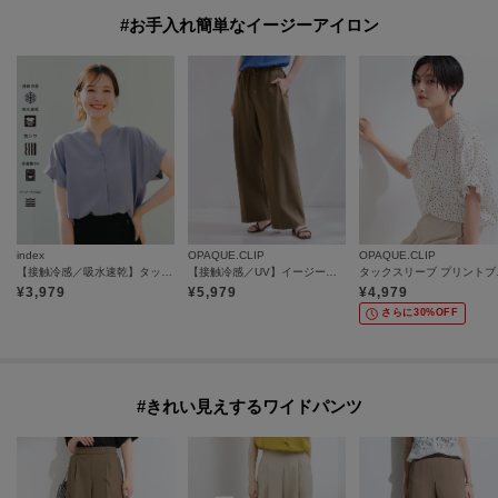
#お手入れ簡単なイージーアイロン
index
OPAQUE.CLIP
OPAQUE.CLIP
【接触冷感／吸水速乾】タックスキッパーブラウス《防シワ／イージーアイロン／洗濯機OK／9col》
【接触冷感／UV】イージーパンツ《洗濯機OK／イージーアイロン》
タックスリー
¥
3,979
¥
5,979
¥
4,979
さらに30%OFF
#きれい見えするワイドパンツ