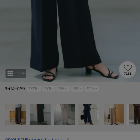
7
/
94
7181
ネイビー(194)
34(SS)
○
36(S)
○
38(M)
○
40(L)
○
42(LL)
×
OPAQUE.CLIP
(オペークドットクリップ)