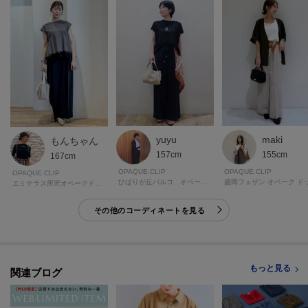
この商品は加工サービス(裾上げ加工)対応商品です。
在庫がある商品につきましては通常2週間前後でお届けいたします。
ご希望の場合は、製品寸法（股下の長さ）をご確認いただき、ショッピング
カート画面にて加工サービスを選択し、股下の長さを入力して下さい。
また、加工可能な股下の長さについては下記ご確認をお願いいたします。裾
出しの対応は行っておりませんので、製品寸法より長くすることはできませ
ん。
※ジーンズ仕上げの場合、製品寸法より－3cmから加工可
yuyu
maki
もんちゃん
※シングル（レディス）仕上げの場合、製品寸法より－5cmから加工可
157cm
155cm
167cm
※シングル（メンズ）仕上げの場合、製品寸法より－9cmから加工可
OPAQUE.CLIP
OPAQUE.CLIP
OPAQUE.CLIP
※ダブル仕上げの場合、製品寸法より－11cmから加工可
ひばりが丘パルコ オペーク・ドット・クリップ
エミテラス所沢オペークドットクリップ
加工方法は商品よって異なりますので入力画面でご確認ください。
その他のコーディネートを見る
モデル情報：身長165cm B72 W57 H84 着用サイズ：38（M）
もっと見る
関連ブログ