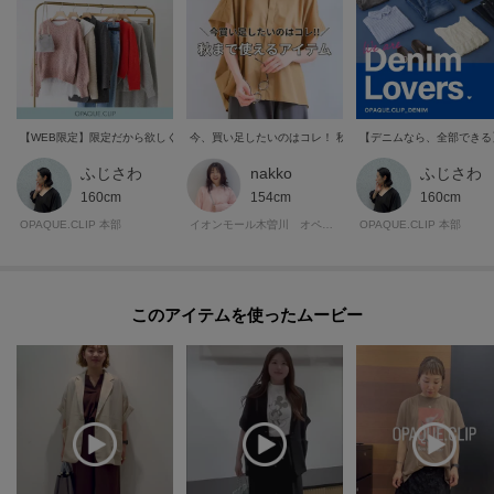
【WEB限定】限定だから欲しくなる！店舗では買えない着映え服9選
今、買い足したいのはコレ！ 秋まで長く着られるアイテム集
【デニムなら、全部できる
ふじさわ
nakko
ふじさわ
160cm
154cm
160cm
OPAQUE.CLIP 本部
イオンモール木曽川 オペーク・ドット・クリップ
OPAQUE.CLIP 本部
このアイテムを使ったムービー