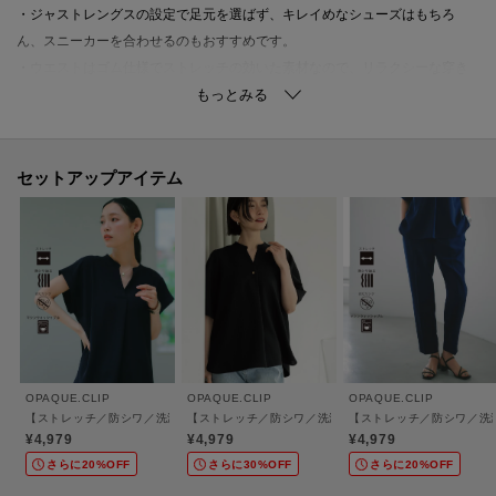
・ジャストレングスの設定で足元を選ばず、キレイめなシューズはもちろ
ん、スニーカーを合わせるのもおすすめです。
・ウエストはゴム仕様でストレッチの効いた素材なので、リラクシーな穿き
心地も魅力です。
・ドローコード入りでウエスト位置の調整も可能です。
※同素材でテーパードパンツ（637-61007）もございます。
セットアップアイテム
※同素材のデザインブラウス（637-85055）とのセットアップでの着用もお
すすめです。
【素材】
・マットな質感とドライなタッチがポイントの梳毛（そもう）調素材を使
用。
・程よい厚みのドライな素材感は、シーズンを選ばず着用が可能です。
・身体のラインを拾い過ぎず、しっかりストレッチが効いているので着心地
OPAQUE.CLIP
OPAQUE.CLIP
OPAQUE.CLIP
も快適です。
【ストレッチ／防シワ／洗濯機OK】スキッパーブラウス《SS～LL／5col／セットアッ
【ストレッチ／防シワ／洗濯機OK】タックスリーブブラウス
【ストレッチ／防シワ／洗濯
・クリーンできちんと感がありながら、お手入れがしやすい防シワ機能付
¥4,979
¥4,979
¥4,979
き。
さらに20%OFF
さらに30%OFF
さらに20%OFF
・マシンウォッシャブルでご家庭でのお洗濯が可能。