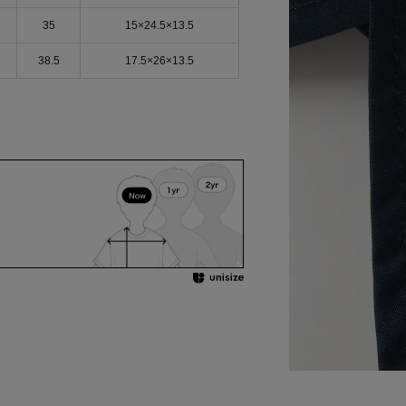
35
15×24.5×13.5
38.5
17.5×26×13.5