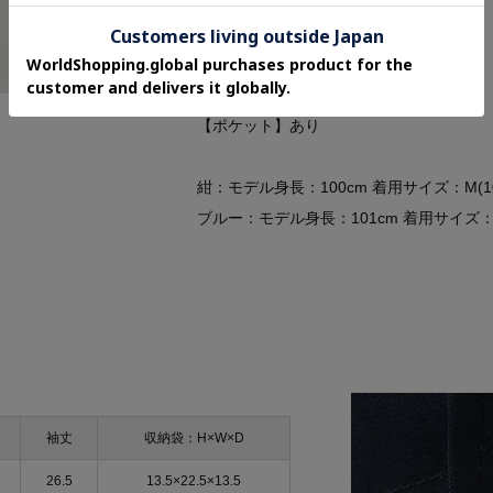
【透け感】透けない
【生地の厚さ】普通
【伸縮性】なし
【裏地】なし
【ポケット】あり
紺：モデル身長：100cm 着用サイズ：M(100
ブルー：モデル身長：101cm 着用サイズ：M(1
袖丈
収納袋：H×W×D
26.5
13.5×22.5×13.5