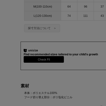
M(100-110cm)
64
96
37
L(120-130cm)
74
111
43
採寸方法について ＞
Find recommended sizes tailored to your child's growth
Check Fit
素材
本体：ポリエステル100%
フード切り替え部分：ポリ塩化ビニル