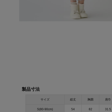
製品寸法
サイズ
総丈
胸囲
肩巾
S(80-90cm)
54
82
31.5