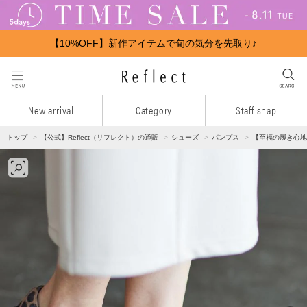
【10%OFF】新作アイテムで旬の気分を先取り♪
New arrival
Category
Staff snap
トップ
【公式】Reflect（リフレクト）の通販
シューズ
パンプス
【至福の履き心地