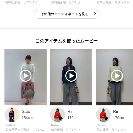
宮崎山形屋 リフレクト
宮崎山形屋 リフレクト
宮崎山形屋 リフレクト
-・-・-・-・-・-・-・-・-・-・-・-・-・-・-・-・-・-・-・-・-・-
その他のコーディネートを見る
◎気になるアイテムは『お気に入り登録』がおすすめです◎
＜お気に入り登録とは？＞
オンラインサイトの各アイテムにある「ハートマーク」を
このアイテムを使ったムービー
クリックして簡単に追加できます！
＜おすすめPOINT＞
お得な情報をGETできます♪
POINT．1
再入荷通知や、値下げ情報・在庫状況をメルマガにてお知らせ♪
POINT．2
マイページでお気に入り一覧をチェックでき、
自分だけのお買い物リストがつくれる♪
Sato
Rii
Rii
-・-・-・-・-・-・-・-・-・-・-・-・-・-・-・-・-・-・-・-・-・-
154cm
170cm
170cm
Reflect
Reflect
Reflect
名古屋星ヶ丘三越 リフレクト
仙台藤崎 リフレクト
仙台藤崎 リフレクト