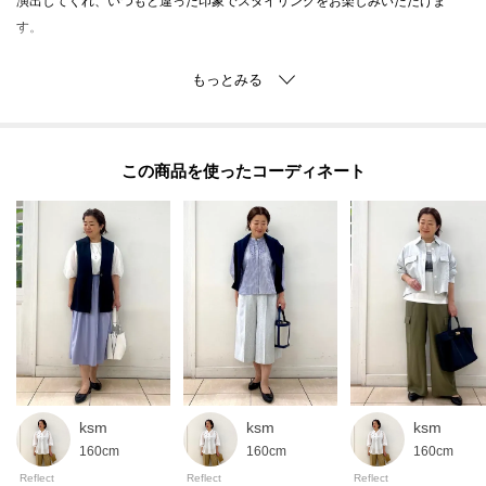
演出してくれ、いつもと違った印象でスタイリングをお楽しみいただけま
す。
屈曲性のあるソール、走れるくらい安定感のあるすべりにくいソール、足を
優しくホールドしてくれる内側のクッション、抗菌防臭加工のカップインソ
ールなどやみつきの代名詞である履き心地は健在です。
この商品を使った
一度履いたらやみつきになる履き心地はまさに「やみつきパンプス」の名の
通り、やみつきパンプスならではの履きやすさとすっきりとしたデザイン
で、オフィスワークにもお出かけシーンにもデイリーに活躍してくれる一足
になっています。
※この製品は、抗菌防臭加工をしております。この効果は永久的ではありま
せん。
※照明の関係により、実際よりも色味が違って見える場合があります。ま
ksm
ksm
ksm
た、パソコン・スマートフォンなどの環境により、若干製品と画像のカラー
160cm
160cm
160cm
が異なる場合もございます。
Reflect
Reflect
Reflect