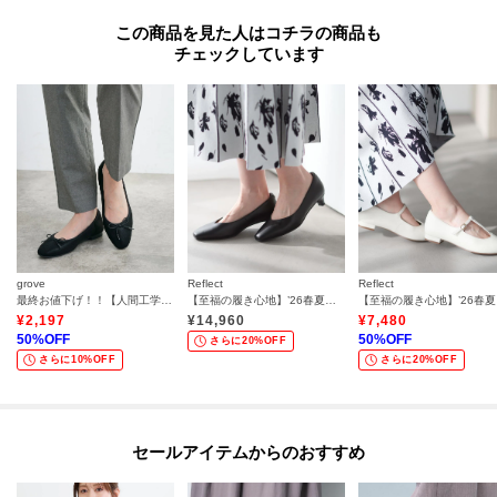
この商品を見た人はコチラの商品も
チェックしています
grove
Reflect
Reflect
最終お値下げ！！【人間工学】つつまれフィットバレエシューズ （抗菌防臭加工裏地使用）
【至福の履き心地】’26春夏やみつきパンプス
【至
¥
2,197
¥
14,960
¥
7,480
50
%OFF
50
%OFF
さらに20%OFF
さらに10%OFF
さらに20%OFF
セールアイテムからのおすすめ