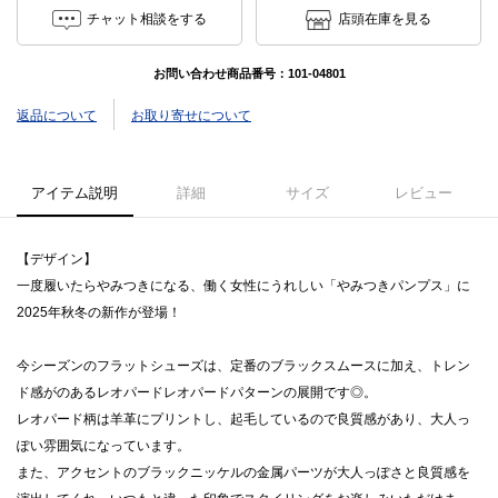
チャット相談をする
店頭在庫を見る
お問い合わせ商品番号：
101-04801
返品について
お取り寄せについて
アイテム説明
詳細
サイズ
レビュー
【デザイン】
一度履いたらやみつきになる、働く女性にうれしい「やみつきパンプス」に
2025年秋冬の新作が登場！
今シーズンのフラットシューズは、定番のブラックスムースに加え、トレン
ド感がのあるレオパードレオパードパターンの展開です◎。
レオパード柄は羊革にプリントし、起毛しているので良質感があり、大人っ
ぽい雰囲気になっています。
また、アクセントのブラックニッケルの金属パーツが大人っぽさと良質感を