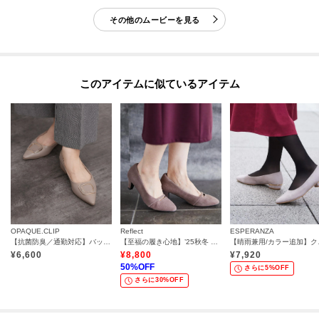
その他のムービーを見る
このアイテムに似ているアイテム
OPAQUE.CLIP
Reflect
ESPERANZA
【抗菌防臭／通勤対応】バックルデザインポインテッドフラットパンプス
【至福の履き心地】’25秋冬 やみつきパンプス
【晴雨兼用
¥
6,600
¥
8,800
¥
7,920
50
%OFF
さらに5%OFF
さらに30%OFF