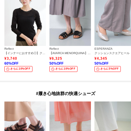
Reflect
Reflect
ESPERANZA
【インナーにおすすめ◎】クルーネックレースジャージトップス
【AVARCA MENORQUINA】グルカサンダル
クッションスクエアヒール
¥
3,740
¥
6,325
¥
4,345
60
%OFF
50
%OFF
50
%OFF
さらに10%OFF
さらに10%OFF
さらに5%OFF
#履き心地抜群の快適シューズ