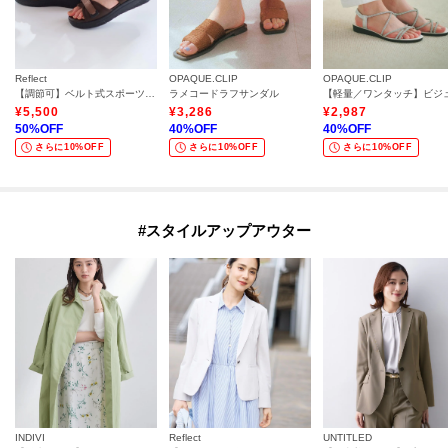
Reflect
OPAQUE.CLIP
OPAQUE.CLIP
【調節可】ベルト式スポーツサンダル
ラメコードラフサンダル
¥
5,500
¥
3,286
¥
2,987
50
%OFF
40
%OFF
40
%OFF
さらに10%OFF
さらに10%OFF
さらに10%OFF
#スタイルアップアウター
INDIVI
Reflect
UNTITLED