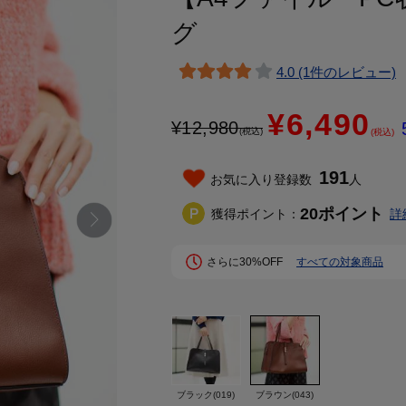
グ
4.0 (1件のレビュー)
¥6,490
¥
12,980
(税込)
(税込)
191
お気に入り登録数
人
20
ポイント
獲得ポイント：
詳
さらに30%OFF
すべての対象商品
ブラック(019)
ブラウン(043)