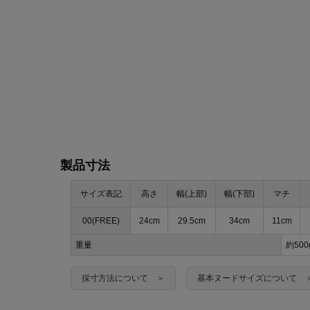
製品寸法
サイズ表記
高さ
幅(上部)
幅(下部)
マチ
00(FREE)
24cm
29.5cm
34cm
11cm
重量
約50
採寸方法について ＞
基本ヌードサイズについて 