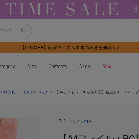
【10%OFF】新作アイテムで旬の気分を先取り♪
ategory
Size
Contents
Shop
Sale
・小物入れ
ボストンバッグ
【A4ファイル・PC収納可◎】合皮ボストンバッグ
Reflect
(リフレクト)
【A4ファイル・P