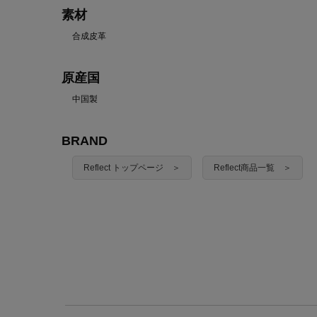
素材
合成皮革
原産国
中国製
BRAND
Reflect トップページ ＞
Reflect商品一覧 ＞