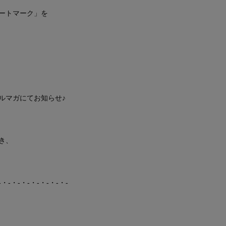
ートマーク」を
ルマガにてお知らせ♪
き、
-・-・-・-・-・-・-・-