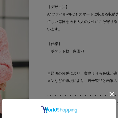
【デザイン】
A4ファイルやPCもスマートに収まる収
忙しい毎日を送る大人の女性にこそ寄り添
います。
【仕様】
・ポケット数：内側×1
※照明の関係により、実際よりも色味が違
ォンなどの環境により、若干製品と画像の
-・-・-・-・-・-・-・-・-・-・-・-・-・-・
◎気になるアイテムは『お気に入り登録』
＜お気に入り登録とは？＞