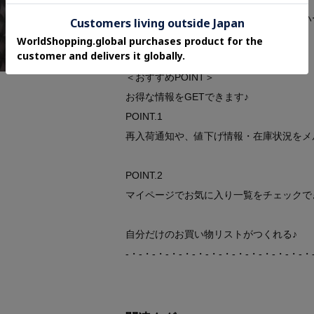
オンラインサイトの各アイテムにある「ハ
クリックして簡単に追加できます！
＜おすすめPOINT＞
お得な情報をGETできます♪
POINT.1
再入荷通知や、値下げ情報・在庫状況をメ
POINT.2
マイページでお気に入り一覧をチェックで
自分だけのお買い物リストがつくれる♪
-・-・-・-・-・-・-・-・-・-・-・-・-・-・