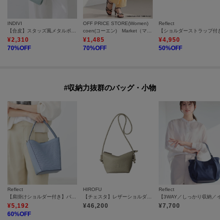
INDIVI
OFF PRICE STORE(Women)
Reflect
【合皮】スタッズ風メタルポシェットバッグ
coen(コーエン) Market（マーケット）リゾートバルーンパンツ 【洗える/SALE】
¥
2,310
¥
1,485
¥
4,950
70
%OFF
70
%OFF
50
%OFF
#収納力抜群のバッグ・小物
Reflect
HIROFU
Reflect
【肩掛けショルダー付き】パンチングデザインワンショルダーバッグ
【チェスタ】レザーショルダーバッグ S 2WAY 本革 （商品番号：P25－30615）
¥
5,192
¥
46,200
¥
7,700
60
%OFF