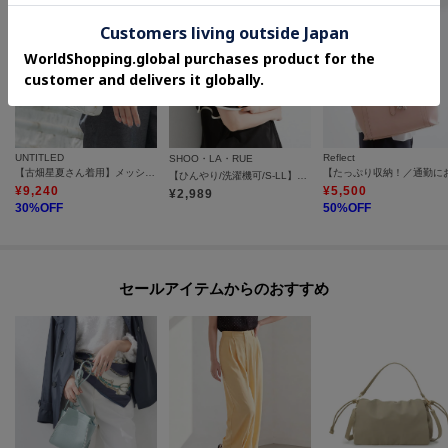
UNTITLED
Reflect
SHOO・LA・RUE
【古畑星夏さん着用】メッシュミニショルダー
【ひんやり/洗濯機可/S-LL】配色パイピング フレアスリーブトップス
¥
9,240
¥
5,500
¥
2,989
30
%OFF
50
%OFF
セールアイテムからのおすすめ