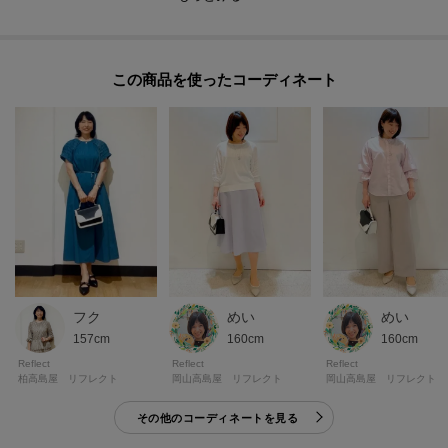
-・-・-・-・-・-・-・-・-・-・-・-・-・-・-・-・-・-・-・-・-・-
◎気になるアイテムは『お気に入り登録』がおすすめです◎
この商品を使った
＜お気に入り登録とは？＞
オンラインサイトの各アイテムにある「ハートマーク」を
クリックして簡単に追加できます！
＜おすすめPOINT＞
お得な情報をGETできます♪
POINT.1
再入荷通知や、値下げ情報・在庫状況をメルマガにてお知らせ♪
フク
めい
めい
POINT.2
157cm
160cm
160cm
マイページでお気に入り一覧をチェックでき、
Reflect
Reflect
Reflect
自分だけのお買い物リストがつくれる♪
柏高島屋 リフレクト
岡山高島屋 リフレクト
岡山高島屋 リフレクト
-・-・-・-・-・-・-・-・-・-・-・-・-・-・-・-・-・-・-・-・-・-
その他のコーディネートを見る