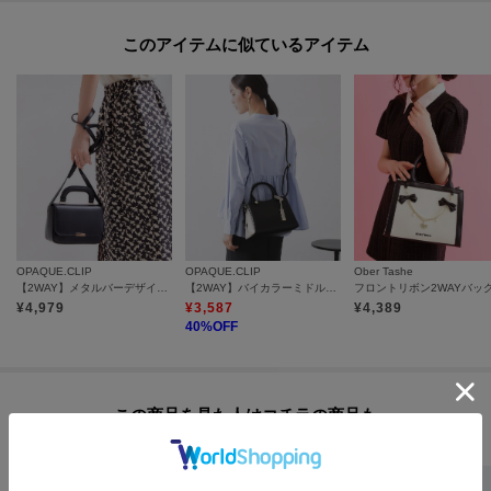
このアイテムに似ているアイテム
OPAQUE.CLIP
OPAQUE.CLIP
Ober Tashe
【2WAY】メタルバーデザイン合皮ミニショルダーバッグ
【2WAY】バイカラーミドルボストンバッグ
フロントリボン2WAYバッ
¥
4,979
¥
3,587
¥
4,389
40
%OFF
この商品を見た人はコチラの商品も
チェックしています