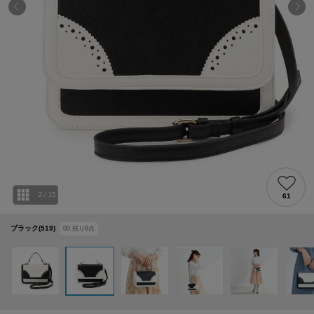
2
/
15
61
ブラック(519)
00
残り
8
点