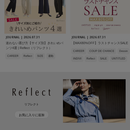
JOURNAL |
2026.07.31
JOURNAL |
2026.07.31
迷わない選び方【サイズ別】きれいめパ
【MAX80%OFF】ラストチャンスSALE
ンツ4選 | Reflect（リフレクト）
CAREER
COUP DE CHANCE
Dessin
CAREER
Reflect
SIZE
通勤
INDIVI
Reflect
SALE
UNTITLED
リフレクト
お気に入りに追加