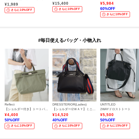
¥
15,400
¥
5,984
¥
1,989
60
%OFF
さらに10%OFF
さらに10%OFF
さらに10%OFF
#毎日使えるバッグ・小物入れ
Reflect
DRESSTERIOR(Ladies)
UNTITLED
【ショルダー付き】トートバッグ
【ショルダー/2ＷＡＹ】ミニボストン
2WAYドロストトート
¥
4,400
¥
14,520
¥
5,500
50
%OFF
40
%OFF
50
%OFF
さらに10%OFF
さらに10%OFF
さらに15%OFF