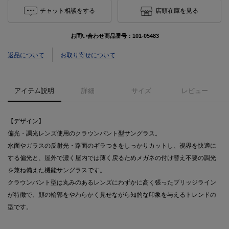
チャット相談をする
店頭在庫を見る
お問い合わせ商品番号：
101-05483
返品について
お取り寄せについて
アイテム説明
詳細
サイズ
レビュー
【デザイン】
偏光・調光レンズ使用のクラウンパント型サングラス。
水面やガラスの反射光・路面のギラつきをしっかりカットし、視界を快適に
する偏光と、屋外で濃く屋内では薄く戻るためメガネの付け替え不要の調光
を兼ね備えた機能サングラスです。
クラウンパント型は丸みのあるレンズにわずかに高く張ったブリッジライン
が特徴で、顔の輪郭をやわらかく見せながら知的な印象を与えるトレンドの
型です。