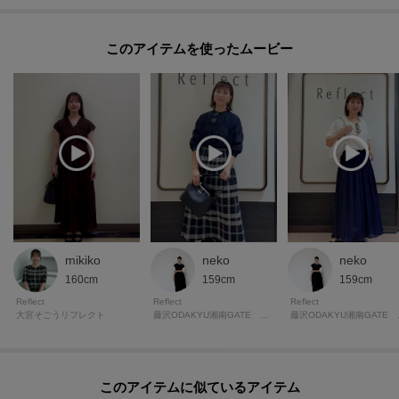
このアイテムを使ったムービー
mikiko
neko
neko
160cm
159cm
159cm
Reflect
Reflect
Reflect
大宮そごうリフレクト
藤沢ODAKYU湘南GATE リフレクト
藤沢OD
このアイテムに似ているアイテム