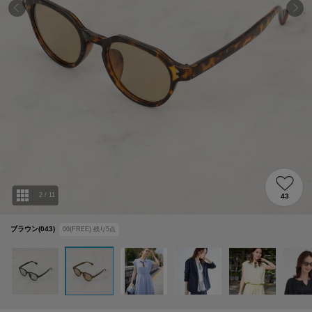
2
/
11
43
ブラウン(043)
00(FREE)
残り
5
点