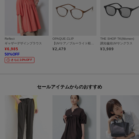
Reflect
OPAQUE.CLIP
THE SHOP TK(Women)
ギャザーデザインブラウス
【UVケア／ブルーライト軽減】調光レンズサングラス
調光偏光UVサングラス
¥
6,985
¥
2,479
¥
3,989
50
%OFF
さらに10%OFF
セールアイテムからのおすすめ