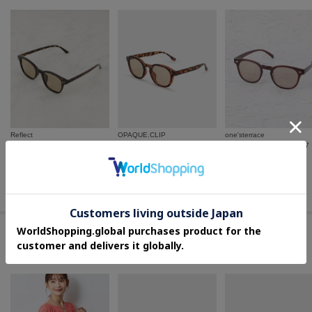
Reflect
OPAQUE.CLIP
one'sterrace
【偏光／調光レンズ】ウェリントン型サングラス
UV ワイドフレームデザインサングラス
カラーサングラス PY2837
¥
3,465
¥
1,386
¥
1,320
30
%OFF
30
%OFF
さらに10%OFF
さらに10%OFF
この商品を見た人はコチラの商品も
チェックしています