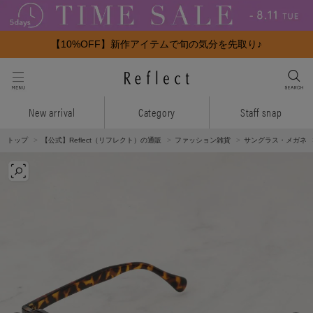
【10%OFF】新作アイテムで旬の気分を先取り♪
New arrival
Category
Staff snap
トップ
【公式】Reflect（リフレクト）の通販
ファッション雑貨
サングラス・メガネ