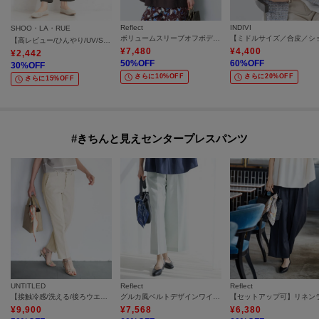
Reflect
INDIVI
SHOO・LA・RUE
ボリュームスリーブオフボディブラウス
【高レビュー/ひんやり/UV/SS-3L/セットアップ可】さらさらぷるん イージーテーパードパンツ
¥
7,480
¥
4,400
¥
2,442
50
%OFF
60
%OFF
30
%OFF
さらに10%OFF
さらに20%OFF
さらに15%OFF
#きちんと見えセンタープレスパンツ
UNTITLED
Reflect
Reflect
【接触冷感/洗える/後ろウエストゴム】オックステーパードパンツ
グルカ風ベルトデザインワイドパンツ
¥
9,900
¥
7,568
¥
6,380