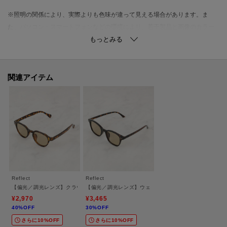
※照明の関係により、実際よりも色味が違って見える場合があります。ま
た、パソコン・スマートフォンなどの環境により、若干製品と画像のカラー
が異なる場合もございます。
-・-・-・-・-・-・-・-・-・-・-・-・-・-・-・-・-・-・-・-・-・-
◎気になるアイテムは『お気に入り登録』がおすすめです◎
関連アイテム
＜お気に入り登録とは？＞
オンラインサイトの各アイテムにある「ハートマーク」を
クリックして簡単に追加できます！
＜おすすめPOINT＞
お得な情報をGETできます♪
POINT．1
Reflect
Reflect
再入荷通知や、値下げ情報・在庫状況をメルマガにてお知らせ♪
【偏光／調光レンズ】クラウンパント型サングラス
【偏光／調光レンズ】ウェリントン型サングラス
¥2,970
¥3,465
40%OFF
30%OFF
POINT．2
さらに10%OFF
さらに10%OFF
マイページでお気に入り一覧をチェックでき、