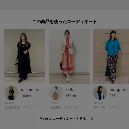
自分だけのお買い物リストがつくれる♪
-・-・-・-・-・-・-・-・-・-・-・-・-・-・-・-・-・-・-・-・-・-
この商品を使った
nakamura
ハル
margaret
164cm
158cm
165cm
Reflect
Reflect
Reflect
玉川高島屋 リフレクト
池袋東武 リフレクト
神戸大丸 リフレクト
その他のコーディネートを見る