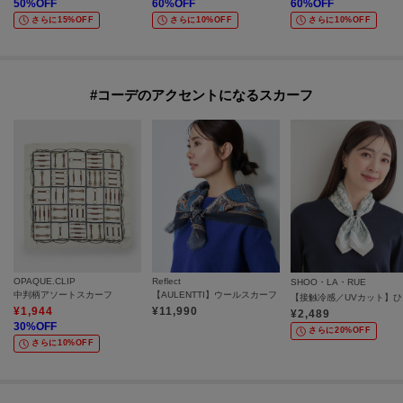
50
%OFF
60
%OFF
60
%OFF
さらに15%OFF
さらに10%OFF
さらに10%OFF
#コーデのアクセントになるスカーフ
OPAQUE.CLIP
Reflect
SHOO・LA・RUE
中判柄アソートスカーフ
【AULENTTI】ウールスカーフ
【接
¥
1,944
¥
11,990
¥
2,489
30
%OFF
さらに20%OFF
さらに10%OFF