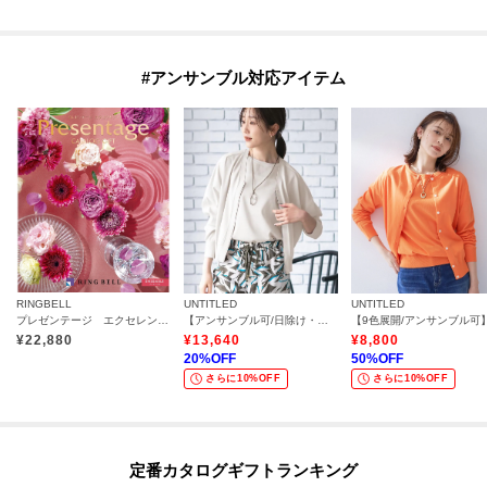
#アンサンブル対応アイテム
RINGBELL
UNTITLED
UNTITLED
プレゼンテージ エクセレント アンサンブル
【アンサンブル可/日除け・冷房対策】シアーレーヨンZIPカーディガン
¥
22,880
¥
13,640
¥
8,800
20
%OFF
50
%OFF
さらに10%OFF
さらに10%OFF
定番カタログギフトランキング