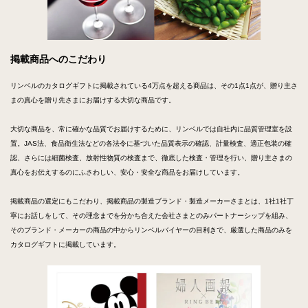
掲載商品へのこだわり
リンベルのカタログギフトに掲載されている4万点を超える商品は、その1点1点が、贈り主さ
まの真心を贈り先さまにお届けする大切な商品です。
大切な商品を、常に確かな品質でお届けするために、リンベルでは自社内に品質管理室を設
置。JAS法、食品衛生法などの各法令に基づいた品質表示の確認、計量検査、適正包装の確
認、さらには細菌検査、放射性物質の検査まで、徹底した検査・管理を行い、贈り主さまの
真心をお伝えするのにふさわしい、安心・安全な商品をお届けしています。
掲載商品の選定にもこだわり、掲載商品の製造ブランド・製造メーカーさまとは、1社1社丁
寧にお話しをして、その理念までを分かち合えた会社さまとのみパートナーシップを組み、
そのブランド・メーカーの商品の中からリンベルバイヤーの目利きで、厳選した商品のみを
カタログギフトに掲載しています。