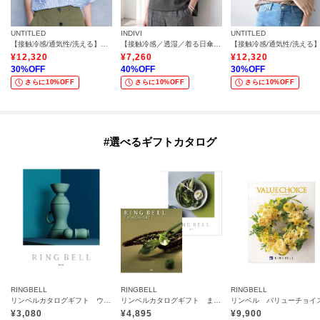
UNTITLED
INDIVI
UNTITLED
【接触冷感/通気性/洗える】Vネックフリルブラウス
【接触冷感／透湿／着る日傘】ドルマントップス
¥
12,320
¥
7,260
¥
12,320
30
%OFF
40
%OFF
30
%OFF
さらに10%OFF
さらに10%OFF
さらに10%OFF
#選べるギフトカタログ
RINGBELL
RINGBELL
RINGBELL
リンベルカタログギフト ウェインコース
リンベルカタログギフト まつかぜ（松風）＆ダイアナコース（香典返し・法要引出物用）
¥
3,080
¥
4,895
¥
9,900