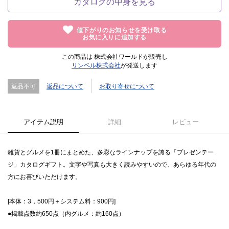
カタログの中身を見る
値下がりのお知らせを受け取る
お気に入りに追加する
この商品は 株式会社ワールドが販売し
リンベル株式会社
が発送します
返品不可
返品について
お取り寄せについて
アイテム説明
詳細
レビュー
雑貨とグルメを1冊にまとめた、多彩なラインナップを誇る「プレゼンテー
ジ」カタログギフト。文字や写真も大きく読みやすいので、あらゆる年代の
方にお喜びいただけます。
[本体：3，500円＋システム料：900円]
●掲載点数約650点（内グルメ：約160点）