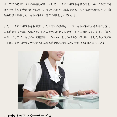
オニアであるリンベルの実績と経験、そして、カタログギフトを贈る方と、受け取る方の利
便性やお喜びを考え抜いた結晶で、リンベルだから掲載できるグルメ商品や体験型ギフト商
品も数多く掲載した、それぞれ唯一無二の1冊となっています。
また、カタログギフトをお選びいただく方々の多様なニーズ、それぞれのお好みやこだわり
にお応えするため、人気ブランドとコラボしたカタログギフトもご用意しています。『婦人
画報』『サライ』などの人気雑誌や、「Disney」とリンベルがコラボレートしたカタログギ
フトは、まさにオリジナルティあふれる世界観をお楽しみいただける1冊となっています。
こだわりのアフターサービス