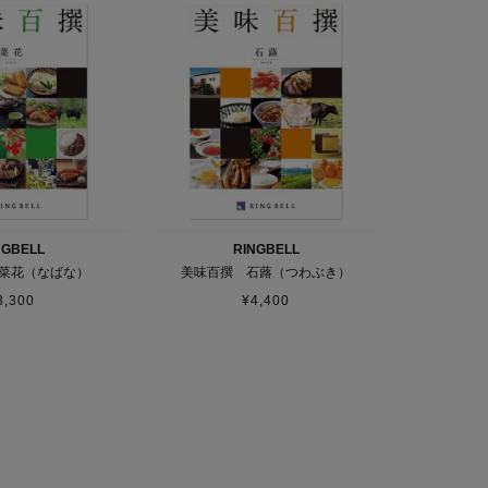
NGBELL
RINGBELL
菜花（なばな）
美味百撰 石蕗（つわぶき）
3,300
¥
4,400