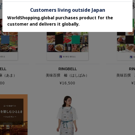
ELL
RINGBELL
RI
麻（あま）
美味百撰 榛（はしばみ）
美味百撰 
000
¥
16,500
¥