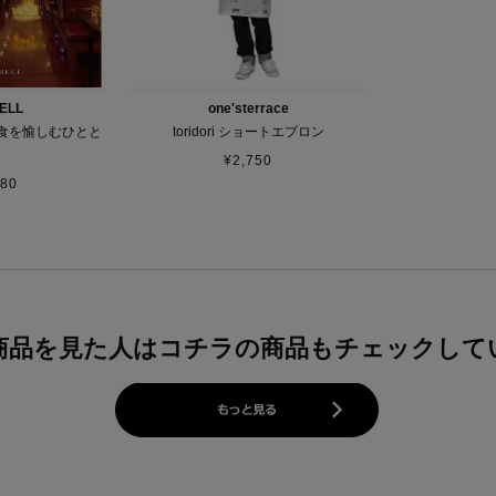
ELL
one'sterrace
食を愉しむひとと
toridori ショートエプロン
¥
2,750
880
商品を見た人はコチラの商品もチェックして