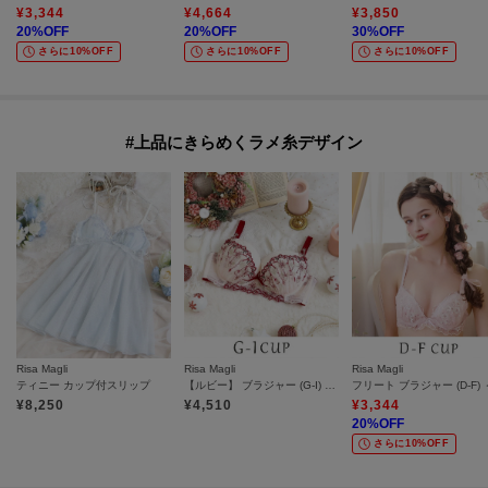
¥
3,344
¥
4,664
¥
3,850
20
%OFF
20
%OFF
30
%OFF
さらに10%OFF
さらに10%OFF
さらに10%OFF
#上品にきらめくラメ糸デザイン
Risa Magli
Risa Magli
Risa Magli
ティニー カップ付スリップ
【ルビー】 ブラジャー (G-I) ＜Glamor Bra (バストアップタイプ)＞
¥
8,250
¥
4,510
¥
3,344
20
%OFF
さらに10%OFF