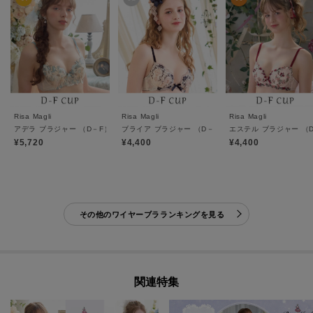
Risa Magli
Risa Magli
Risa Magli
アデラ ブラジャー （D－F） ＜D Make Type＞
ブライア ブラジャー （D－F） ＜リサマリミラクル谷
エステル ブラジャー （D
¥5,720
¥4,400
¥4,400
その他のワイヤーブラランキングを見る
関連特集