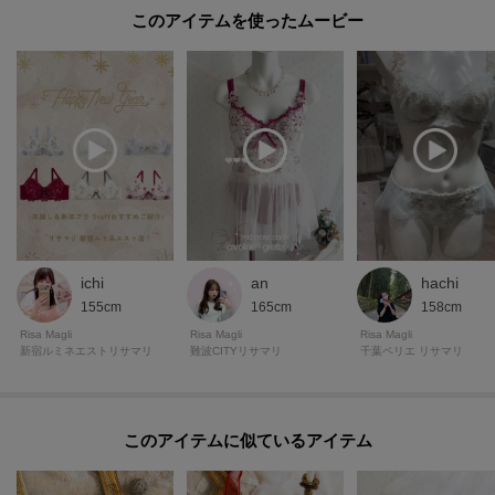
このアイテムを使ったムービー
ichi
an
hachi
155cm
165cm
158cm
Risa Magli
Risa Magli
Risa Magli
新宿ルミネエストリサマリ
難波CITYリサマリ
千葉ペリエ リサマリ
このアイテムに似ているアイテム