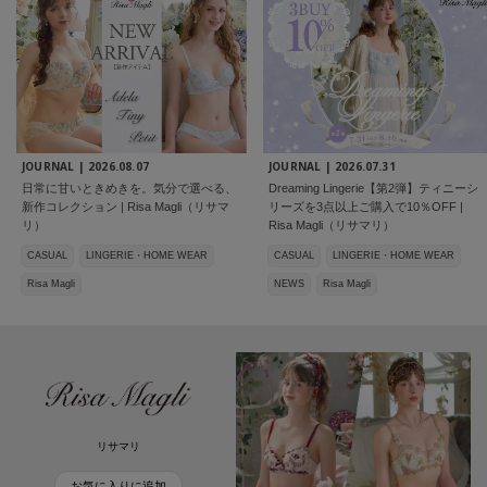
JOURNAL |
2026.08.07
JOURNAL |
2026.07.31
日常に甘いときめきを。気分で選べる、
Dreaming Lingerie【第2弾】ティニーシ
新作コレクション | Risa Magli（リサマ
リーズを3点以上ご購入で10％OFF |
リ）
Risa Magli（リサマリ）
CASUAL
LINGERIE・HOME WEAR
CASUAL
LINGERIE・HOME WEAR
Risa Magli
NEWS
Risa Magli
リサマリ
お気に入りに追加