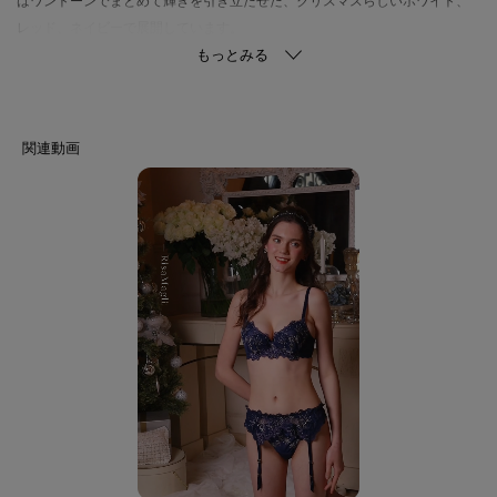
はワントーンでまとめて輝きを引き立たせた、クリスマスらしいホワイト、
レッド、ネイビーで展開しています。
日常のふとしたたたずまいも、美しいものへと変えてしまうようなアイテム
になれますように。ワンランク上の美しさを演出した 「Risa Magli
Reine（レーヌ）」ブランドの世界観をお楽しみください。
＜パターン＞
『S Make Type』
カップ前と脇が高めの、サイドを押さえる接ぎ構造で安定感のあるSharpなシ
ルエットを演出します。Gカップ～は下カップにボーンを入れ、3段ホックを
使用することにより、ボリュームのあるバストをしっかり支えます。
＜こんな方におすすめです＞
脇サイドの余分なお肉が気になる方
デコルテラインにボリュームが欲しい方
楽な着け心地と安定感が欲しい方
＜商品仕様＞
・3/4カップ