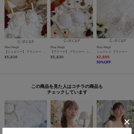
Risa Magli
Risa Magli
Risa Magli
【ジュエリー】 ブラジャー （G-H） ＜S Make Type＞
【アリーナ】 ブラジャー （G-H） ＜N Make Type＞
シュトレン ブラジャー
¥
5,830
¥
5,830
¥
2,805
50
%OFF
この商品を見た人はコチラの商品も
チェックしています