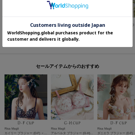
Risa Magli
Risa Magli
Risa Magli
カロリーネ レースショーツ
アデラ ブラジャー （D－F） ＜D Make Type＞
ティニ
¥
2,156
¥
5,720
¥
9,900
30
%OFF
さらに10%OFF
セールアイテムからのおすすめ
Risa Magli
Risa Magli
Risa Magli
カイリー ブラジャー (D-F) ＜Side Shape（サイドシェイプ）＞
アルベルタ ブラジャー (G-H) ＜N Make Type＞