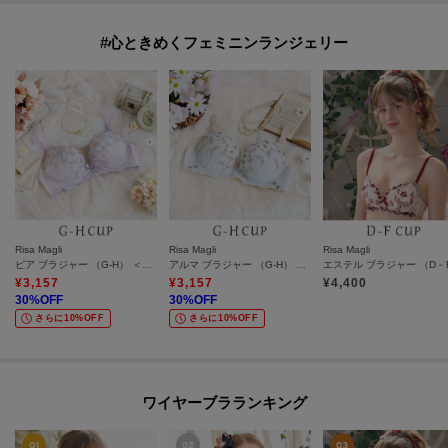
#心ときめくフェミニンランジェリー
Risa Magli
Risa Magli
Risa Magli
ピア ブラジャー （G-H） ＜サイドすっきりタイプ＞
アルマ ブラジャー （G-H） ＜バストアップタイプ＞
¥
3,157
¥
3,157
¥
4,400
30
%OFF
30
%OFF
さらに10%OFF
さらに10%OFF
ワイヤーブラランキング