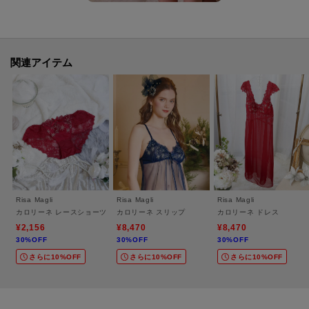
・ワイヤーあり
・サイドボーンあり（樹脂製）
・取り外し可能パッドなし（※パッドポケットはあり）
・ホック：3段×3列
関連アイテム
・ストラップ長さ調節可能（取り外し不可）
＜関連アイテム＞
お揃いのアイテムは以下よりご確認ください。
・69280 ブラジャー（B・C・D）
・69281 ブラジャー（E・F）
・69282 ブラジャー（G・H）
・59283 ソフトブラ
Risa Magli
Risa Magli
Risa Magli
・79280 ノーマルショーツ
カロリーネ レースショーツ
カロリーネ スリップ
カロリーネ ドレス
・79281 レースショーツ
¥2,156
¥8,470
¥8,470
・79284 スペシャルTバックショーツ
30%OFF
30%OFF
30%OFF
・79289 スペシャルレースショーツ
さらに10%OFF
さらに10%OFF
さらに10%OFF
・19280 スリップ
・19283 ドレス
・09289 ガーターベルト