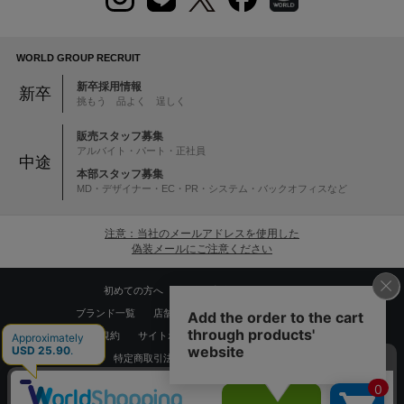
WORLD GROUP RECRUIT
新卒採用情報
新卒
挑もう 品よく 逞しく
販売スタッフ募集
アルバイト・パート・正社員
中途
本部スタッフ募集
MD・デザイナー・EC・PR・システム・バックオフィスなど
注意：当社のメールアドレスを使用した
偽装メールにご注意ください
初めての方へ
ご利用案内・お問い合わせ
ブランド一覧
店舗検索
企業情報
株主優待制度
利用規約
サイトポリシー
プライバシーポリシー
特定商取引法に基づく表記
採用情報
Copyrights © WORLD CO.,LTD. All rights reserved.