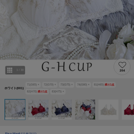
1
/
30
204
71(G65)
×
72(G70)
×
73(G75)
×
74(G80)
×
81(H65)
残り
1
点
ホワイト(001)
82(H70)
残り
1
点
83(H75)
×
Risa Magli
(リサマリ)