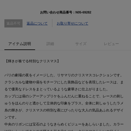
お問い合わせ商品番号：
N05-69282
返品不可
返品について
お取り寄せについて
アイテム説明
詳細
サイズ
レビュー
【輝きが奏でる特別なクリスマス】
パリの劇場の夜をイメージした、リサマリのクリスマスコレクションです。
クラシカルな建物や扇をモチーフにした装飾品などを表現したレースは、ま
るで優美なドレスをまとっているような豪華さに仕上がりました。
カップには扇のシアーアップリケをふんだんに重ねることで、レースの刺し
ゅうをほんのりと透かして立体的な印象をプラス。全体に刺しゅうしたラメ
糸の輝きが、クリスマスの特別な夜にぴったりな大人の気品あふれるデザイ
ンです。
中央のリボンには宝石のようなきらめくビジューをあしらいました。カラー