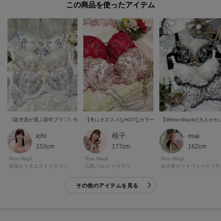
この商品を使った
・39285 カーディガン
※照明の関係により、実際よりも色味が違って見える場合があります。ま
た、パソコン・スマートフォンなどの環境により、若干製品と画像のカラー
が異なる場合もございます。
ichi
桜子
mai
153cm
177cm
162cm
Risa Magli
Risa Magli
Risa Magli
新宿ルミネエストリサマリ
広島パルコ リサマリ
名古
その他のアイテムを見る