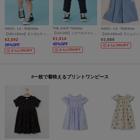
THE SHOP TK(Kids)
SHOO・LA・RUE/Kids
SHOO・LA・RUE/Kids
【110-160】ノビールストレートパンツ
【100-130cm】ギンガムティアードスカート
¥
1,914
¥
2,092
¥
3,989
40
%OFF
30
%OFF
さらに30%OFF
さらに20%OFF
さらに10%OFF
#一枚で着映えるプリントワンピース