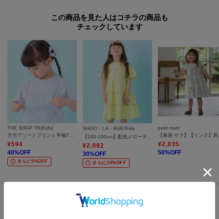
この商品を見た人はコチラの商品も
チェックしています
THE SHOP TK(Kids)
petit main
SHOO・LA・RUE/Kids
天竺アソートプリント半袖Tシャツ 幾何学アート、スパンコール、飛行機
【泉屋 サ
【100-150cm】配色メローティアードワンピース
¥
594
¥
2,035
¥
2,092
40
%OFF
50
%OFF
30
%OFF
さらに5%OFF
さらに10%OFF
セールアイテムからのおすすめ