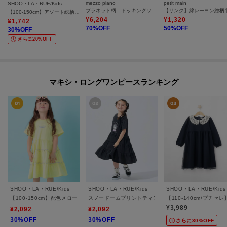
mezzo piano
petit main
SHOO・LA・RUE/Kids
プラネット柄 ドッキングワンピース
【100-150cm】アソート総柄カットワンピース
¥
6,204
¥
1,320
¥
1,742
70
%OFF
50
%OFF
30
%OFF
さらに20%OFF
マキシ・ロングワンピースランキング
SHOO・LA・RUE/Kids
SHOO・LA・RUE/Kids
SHOO・LA・RUE/Kids
【100-150cm】配色メローティアードワンピース
スノードームプリントティアードカットワンピ
【110-140cm/プチ
¥3,989
¥2,092
¥2,092
30%OFF
30%OFF
さらに30%OFF