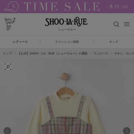
シューラルー
レディース
ファッション雑貨
キッズ
トップ
【公式】SHOO・LA・RUE（シューラルー）の通販
ワンピース
マキシ・ロン