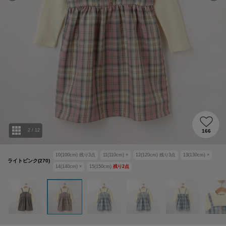
2
/
12
166
10(100cm)
残り
3
点
11(110cm)
×
12(120cm)
残り
3
点
13(130cm)
×
ライトピンク(270)
14(140cm)
×
15(150cm)
残り
2
点