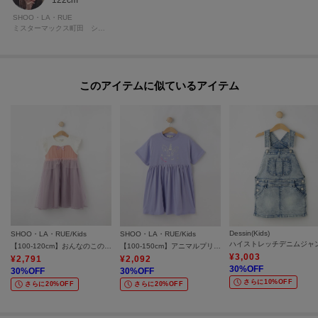
122cm
SHOO・LA・RUE
ミスターマックス町田 シューラルー
このアイテムに似ているアイテム
Dessin(Kids)
SHOO・LA・RUE/Kids
SHOO・LA・RUE/Kids
【100-120cm】おんなのこの憧れ プリンセス風チュールドレス
【100-150cm】アニマルプリントワンピース
¥
3,003
¥
2,791
¥
2,092
30
%OFF
30
%OFF
30
%OFF
さらに10%OFF
さらに20%OFF
さらに20%OFF