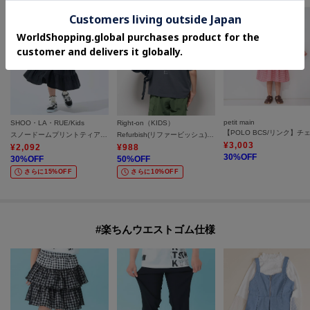
petit main
SHOO・LA・RUE/Kids
Right-on（KIDS）
スノードームプリントティアードカットワンピ
Refurbish(リファービッシュ)接触冷感プリントＴシャツ
¥
3,003
¥
2,092
¥
988
30
%OFF
30
%OFF
50
%OFF
さらに15%OFF
さらに10%OFF
#楽ちんウエストゴム仕様