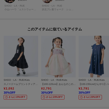
SHOO・LA・RUE
SHOO・LA・RUE
小山ハーウ゛ェストウォーク シューラルー
浜北プレ葉ウォーク シューラルー
このアイテムに似ているアイテム
SHOO・LA・RUE/Kids
SHOO・LA・RUE/Kids
SHOO・LA・RUE/Kids
スノードームプリントティアードカットワンピ
【100-120cm】おんなのこの憧れ プリンセス風チュールドレス
¥
2,092
¥
2,791
¥
2,791
30
%OFF
30
%OFF
30
%OFF
さらに15%OFF
さらに20%OFF
さらに20%OFF