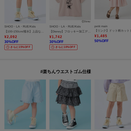
petit main
SHOO・LA・RUE/Kids
SHOO・LA・RUE/Kids
【100-150cm/撥水】上品なボタニカル柄 ハートポケットショートパンツ
【Disney】フロッキー加工デザインTシャツ
¥
1,485
¥
2,092
¥
1,742
50
%OFF
30
%OFF
30
%OFF
さらに15%OFF
さらに10%OFF
#楽ちんウエストゴム仕様