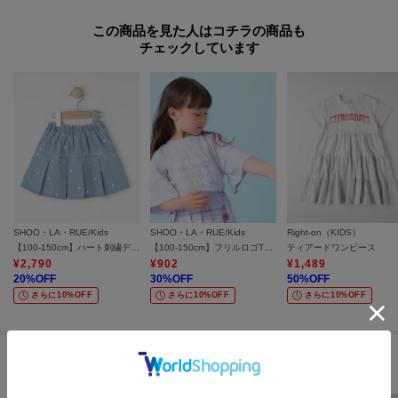
この商品を見た人はコチラの商品も
チェックしています
SHOO・LA・RUE/Kids
SHOO・LA・RUE/Kids
Right-on（KIDS）
【100-150cm】ハート刺繍デニムスカート
【100-150cm】フリルロゴTシャツ
ティアードワンピース
¥
2,790
¥
902
¥
1,489
20
%OFF
30
%OFF
50
%OFF
さらに10%OFF
さらに10%OFF
さらに10%OFF
セールアイテムからのおすすめ