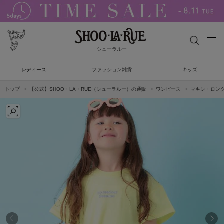
シューラルー
レディース
ファッション雑貨
キッズ
トップ
【公式】SHOO・LA・RUE（シューラルー）の通販
ワンピース
マキシ・ロン