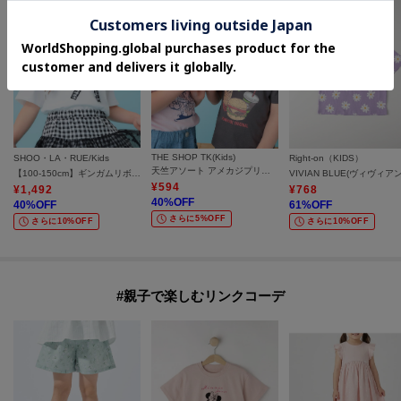
THE SHOP TK(Kids)
SHOO・LA・RUE/Kids
Right-on（KIDS）
天竺アソート アメカジプリント 半袖Tシャツ ロゴ・キャット・ハンバーガー
【100-150cm】ギンガムリボンTシャツ
¥
594
¥
1,492
¥
768
40
%OFF
40
%OFF
61
%OFF
さらに5%OFF
さらに10%OFF
さらに10%OFF
#親子で楽しむリンクコーデ