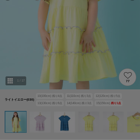
1
/
17
77
10(100cm)
残り
4
点
11(110cm)
残り
3
点
12(120cm)
残り
5
点
ライトイエロー(030)
13(130cm)
残り
6
点
14(140cm)
残り
3
点
15(150cm)
残り
1
点