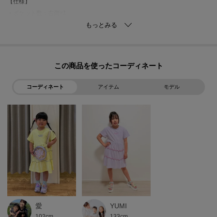
【仕様】
・ポケット数：右側×1
・裏地なし
※ライトイエロー（030）はやや透け感があります。
この商品を使った
※照明の関係により、実際よりも色味が違って見える場合があります。ま
た、パソコン・スマートフォンなどの環境により、若干製品と画像のカラー
コーディネート
アイテム
モデル
が異なる場合もございます。
愛
YUMI
102cm
133cm