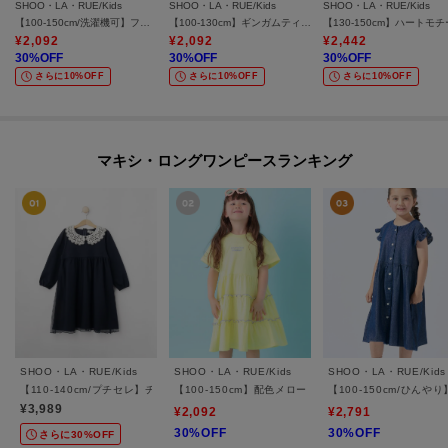
SHOO・LA・RUE/Kids
SHOO・LA・RUE/Kids
SHOO・LA・RUE/Kids
【100-150cm/洗濯機可】フリルショートパンツ
【100-130cm】ギンガムティアードスカート
¥
2,092
¥
2,092
¥
2,442
30
%OFF
30
%OFF
30
%OFF
さらに10%OFF
さらに10%OFF
さらに10%OFF
マキシ・ロングワンピースランキング
SHOO・LA・RUE/Kids
SHOO・LA・RUE/Kids
SHOO・LA・RUE/Kids
【110-140cm/プチセレ】チュールドッキングワンピース
【100-150cm】配色メローティアードワンピース
【100-150cm/ひん
¥3,989
¥2,092
¥2,791
30%OFF
30%OFF
さらに30%OFF