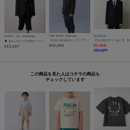
オンラインサイトの各アイテムにある「ハートマーク」を
クリックして簡単に追加できます！
＜おすすめPOINT＞
お得な情報をGETできます！！
THE SHOP TK(Kids)
GLAZOS
SHOO・LA・RUE/Kids
【110-130/4点セット】ブラックセットアップ/入園・卒園・入学
◆【セレモニー】BOYハーフパンツスーツセット
POINT.1
¥
22,000
¥
7,920
¥
13,197
20
%OFF
再入荷通知や、値下げ情報・在庫状況をメルマガにてお知らせ。
POINT.2
マイページでお気に入り一覧をチェックでき、
この商品を見た人はコチラの商品も
チェックしています
自分だけのお買い物リストがつくれる！
ーーーーーーーーーーーーーーーーーーーーーーーーーーーー