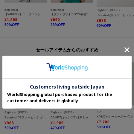
petit main
petit main
Right-on（KIDS）
【WINDRY】ハーフパンツ
【プティプラ】BOYS半袖Tシャツ
¥
1,595
¥
660
¥
988
50
%OFF
33
%OFF
50
%OFF
セールアイテムからのおすすめ
KP
Right-on（KIDS）
Right-on（KIDS）
Refurbish(リファービッシュ)フェイクレイヤードＴシャツ
CAMP7(キャンプ7)【ＰＬＡＹ ＰＲＯＯＦ】ベンチレーションオープンシャツ
¥
7,700
¥
988
¥
1,989
50
%OFF
50
%OFF
42
%OFF