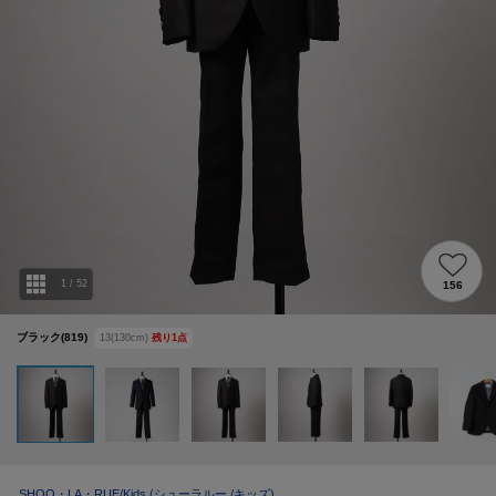
1
/
52
156
ブラック(819)
13(130cm)
残り
1
点
SHOO・LA・RUE/Kids
(シューラルー /キッズ)