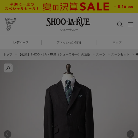
シューラルー
レディース
ファッション雑貨
キッズ
トップ
【公式】SHOO・LA・RUE（シューラルー）の通販
スーツ
スーツセット