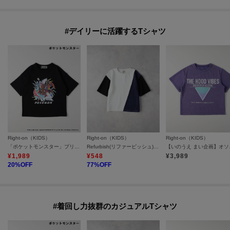
#デイリーに活躍するTシャツ
Right-on（KIDS）
Right-on（KIDS）
Right-on（KIDS）
「ポケットモンスター」プリントTシャツ
Refurbish(リファービッシュ)【キッズ】「接触冷感」切替配色Tシャツ
【いのう
¥
1,989
¥
548
¥
3,989
20
%OFF
77
%OFF
#着回し力抜群のカジュアルTシャツ