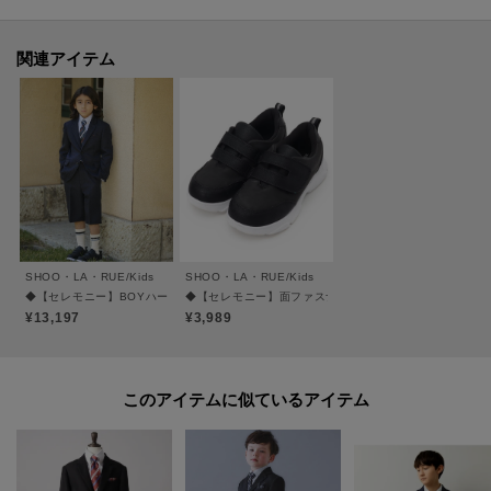
※シャツはやや透け感があるため、インナーの着用をおすすめします。
【カラー補足】
関連アイテム
ブラック(019＝819）
※追加生産分のためカラー番号は異なりますが、同じカラーです。
※モデル画像とトルソー画像はそれぞれ、照明や太陽光の関係により実際よ
りも色味が違って見える場合があります。（実際のお色味に近いのはトルソ
ーで撮影した画像です）
またパソコン・スマートフォンなどの環境により、若干製品と画像のカラー
が異なる場合もございます。予めご了承ください。
SHOO・LA・RUE/Kids
SHOO・LA・RUE/Kids
◆【セレモニー】BOYハーフパンツスーツセット
◆【セレモニー】面ファスナースニーカー
＃セレモニー＃入卒＃卒園式＃卒業式＃入学式＃入園式＃フォーマルキッズ
¥13,197
¥3,989
＃結婚式＃七五三＃発表会
ーーーーーーーーーーーーーーーーーーーーーーーーーーーー
このアイテムに似ているアイテム
■気になるアイテムは『お気に入り登録』がおすすめです！■
＜お気に入り登録とは？＞