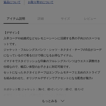
返品について
お取り寄せについて
アイテム説明
詳細
サイズ
レビュー
【デザイン】
入卒コーデや結婚式などセレモニーシーンに活躍する男の子向けのスーツセ
ットです。
ジャケット・フルレングスパンツ・シャツ・ネクタイ・チーフの5点がコーデ
になっているので着るだけで様になるお得なアイテム。
イマドキでスタイリッシュな印象のフルレングスパンツはウエスト調整付き
仕様なので、幅広い体型のお子さまに対応可能です。
セットになったネクタイとチーフはエンブレムモチーフと太めのストライプ
を組み合わせた、オリジナルデザインでアクセントになる配色が魅力♪
※ポケット数 ジャケット：胸×1、横×2 パンツ：横×2、後ろ×2
※裏地 ジャケット：総裏仕立て パンツ：裏地なし