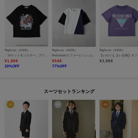
Right-on（KIDS）
Right-on（KIDS）
Right-on（KIDS）
「ポケットモンスター」プリントTシャツ
Refurbish(リファービッシュ)【キッズ】「接触冷感」切替配色Tシャツ
【いのう
¥
1,989
¥
548
¥
3,989
20
%OFF
77
%OFF
スーツセットランキング