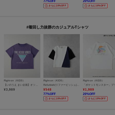
77
%OFF
20
%OFF
さらに10%OFF
さらに10%OFF
#着回し力抜群のカジュアルTシャツ
Right-on（KIDS）
Right-on（KIDS）
Right-on（KIDS）
【いのうえ まい企画】オソロ キッズTシャツ
Refurbish(リファービッシュ)【キッズ】「接触冷感」切替配色Tシャツ
¥
3,989
¥
548
¥
1,989
77
%OFF
20
%OFF
さらに10%OFF
さらに10%OFF