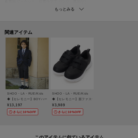
※裏地 ジャケット：総裏仕立て パンツ：裏地なし
※シャツはやや透け感があるため、インナーの着用をおすすめします。
【カラー補足】
関連アイテム
ブラック(019＝819）
※追加生産分のためカラー番号は異なりますが、同じカラーです。
※モデル画像とトルソー画像はそれぞれ、照明や太陽光の関係により実際よ
りも色味が違って見える場合があります。（実際のお色味に近いのはトルソ
ーで撮影した画像です）
またパソコン・スマートフォンなどの環境により、若干製品と画像のカラー
が異なる場合もございます。予めご了承ください。
SHOO・LA・RUE/Kids
SHOO・LA・RUE/Kids
◆【セレモニー】BOYハーフパンツスーツセット
◆【セレモニー】面ファスナースニーカー
＃セレモニー＃入卒＃卒園式＃卒業式＃入学式＃入園式＃フォーマルキッズ
¥13,197
¥3,989
＃結婚式＃七五三＃発表会
さらに10%OFF
さらに10%OFF
ーーーーーーーーーーーーーーーーーーーーーーーーーーーー
■気になるアイテムは『お気に入り登録』がおすすめです！■
このアイテムに似ているアイテム