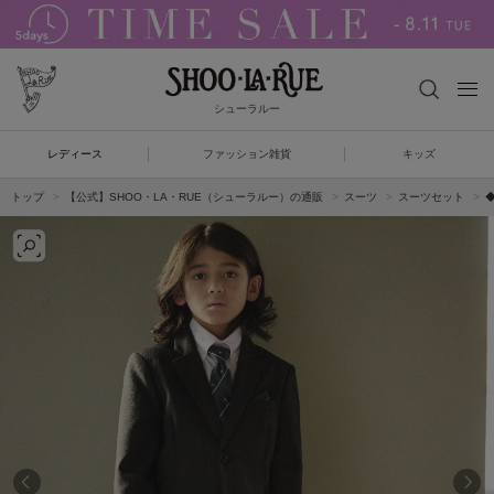
シューラルー
レディース
ファッション雑貨
キッズ
トップ
【公式】SHOO・LA・RUE（シューラルー）の通販
スーツ
スーツセット