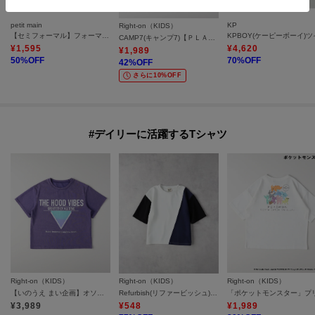
petit main
KP
Right-on（KIDS）
【セミフォーマル】フォーマルベスト
CAMP7(キャンプ7)【ＰＬＡＹ ＰＲＯＯＦ】ベンチレーションオープンシャツ
¥
1,595
¥
4,620
¥
1,989
50
%OFF
70
%OFF
42
%OFF
さらに10%OFF
#デイリーに活躍するTシャツ
Right-on（KIDS）
Right-on（KIDS）
Right-on（KIDS）
【いのうえ まい企画】オソロ キッズTシャツ
Refurbish(リファービッシュ)【キッズ】「接触冷感」切替配色Tシャツ
¥
3,989
¥
548
¥
1,989