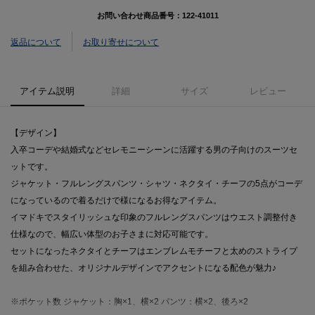
お問い合わせ商品番号：
122-41011
返品について
お取り寄せについて
アイテム説明
詳細
サイズ
レビュー
【デザイン】
入卒コーデや結婚式などセレモニーシーンに活躍する男の子向けのスーツセ
ットです。
ジャケット・フルレングスパンツ・シャツ・ネクタイ・チーフの5点がコーデ
になっているので着るだけで様になるお得なアイテム。
イマドキでスタイリッシュな印象のフルレングスパンツはウエスト調整付き
仕様なので、幅広い体型のお子さまに対応可能です。
セットになったネクタイとチーフはエンブレムモチーフと太めのストライプ
を組み合わせた、オリジナルデザインでアクセントになる配色が魅力♪
※ポケット数 ジャケット：胸×1、横×2 パンツ：横×2、後ろ×2