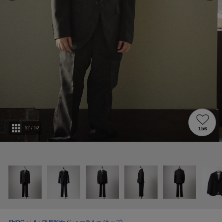
52
/
52
156