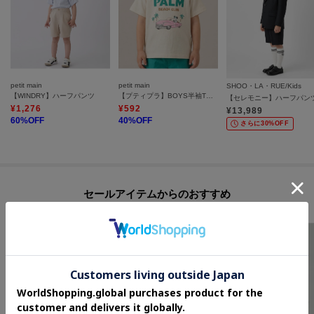
petit main
petit main
SHOO・LA・RUE/Kids
【WINDRY】ハーフパンツ
【プティプラ】BOYS半袖Tシャツ
¥
1,276
¥
592
¥
13,989
60
%OFF
40
%OFF
さらに30%OFF
セールアイテムからのおすすめ