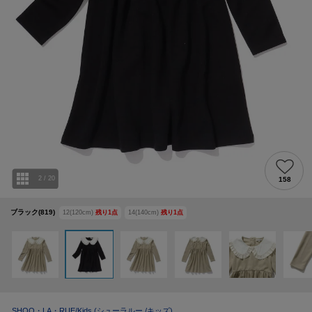
2
/
20
158
ブラック(819)
12(120cm)
残り
1
点
14(140cm)
残り
1
点
SHOO・LA・RUE/Kids
(シューラルー /キッズ)