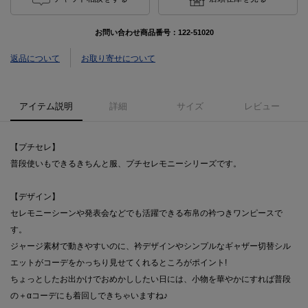
お問い合わせ商品番号：
122-51020
返品について
お取り寄せについて
アイテム説明
詳細
サイズ
レビュー
【プチセレ】
普段使いもできるきちんと服、プチセレモニーシリーズです。
【デザイン】
セレモニーシーンや発表会などでも活躍できる布帛の衿つきワンピースで
す。
ジャージ素材で動きやすいのに、衿デザインやシンプルなギャザー切替シル
エットがコーデをかっちり見せてくれるところがポイント!
ちょっとしたお出かけでおめかししたい日には、小物を華やかにすれば普段
の＋αコーデにも着回しできちゃいますね♪