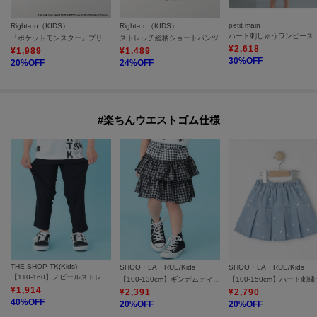
petit main
Right-on（KIDS）
Right-on（KIDS）
ハート刺しゅうワンピース
「ポケットモンスター」プリントTシャツ
ストレッチ総柄ショートパンツ
¥
2,618
¥
1,989
¥
1,489
30
%OFF
20
%OFF
24
%OFF
#楽ちんウエストゴム仕様
THE SHOP TK(Kids)
SHOO・LA・RUE/Kids
SHOO・LA・RUE/Kids
【110-160】ノビールストレートパンツ
【100-130cm】ギンガムティアードスカート
¥
1,914
¥
2,391
¥
2,790
40
%OFF
20
%OFF
20
%OFF