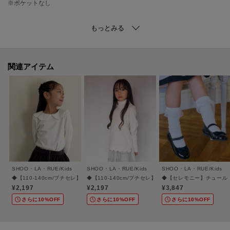
※ポケットなし
【素材】
しっかりと肉感のあるポンチ素材なので、透け感もなく1枚でコーデが完成す
るのが嬉しい♪
※裏地なし
関連アイテム
【カラー補足】
ﾌﾞﾗｯｸ(019)＝ﾌﾞﾗｯｸ(819)
※追加生産分のためカラー番号は異なりますが、同じカラーです。
ーーーーーーーーーーーーーーーーーーーーーーーーーーーー
■気になるアイテムは『お気に入り登録』がおすすめです！■
SHOO・LA・RUE/Kids
SHOO・LA・RUE/Kids
SHOO・LA・RUE/Kids
[お気に入り登録とは？]
◆【110-140cm/プチセレ】スムース衿付きトップス
◆【110-140cm/プチセレ】テレコ裾スカラップタートル
◆【セレモニー】チュール
オンラインサイトの各アイテムにある「ハートマーク」を
¥2,197
¥2,197
¥3,847
クリックして簡単に追加できます！
さらに10%OFF
さらに10%OFF
さらに10%OFF
[おすすめPOINT]