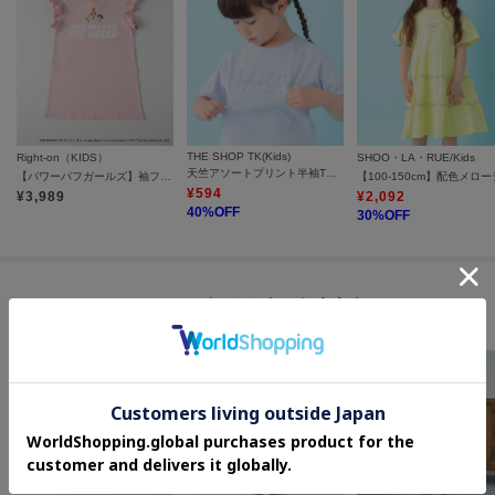
THE SHOP TK(Kids)
Right-on（KIDS）
SHOO・LA・RUE/Kids
天竺アソートプリント半袖Tシャツ 幾何学アート、スパンコール、飛行機
【パワーパフガールズ】袖フリルワンピース
¥
594
¥
3,989
¥
2,092
40
%OFF
30
%OFF
セールアイテムからのおすすめ