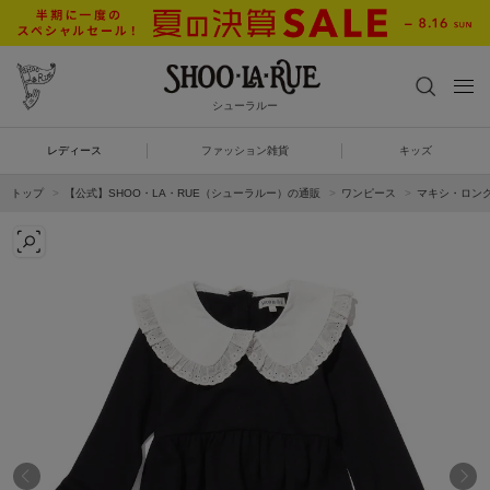
シューラルー
レディース
ファッション雑貨
キッズ
トップ
【公式】SHOO・LA・RUE（シューラルー）の通販
ワンピース
マキシ・ロン