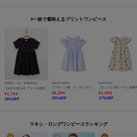
#一枚で着映えるプリントワンピース
mezzo piano
petit main
SHOO・LA・RUE/Kids
プラネット柄 ドッキングワンピース
【100-150cm】アソート総柄カットワンピース
¥
6,204
¥
1,650
¥
1,742
70
%OFF
37
%OFF
30
%OFF
マキシ・ロングワンピースランキング