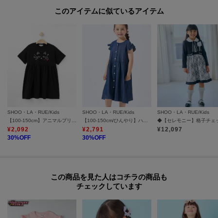
お得な情報をGETできます！！
このアイテムに似ているアイテム
POINT.1
再入荷通知や、値下げ情報・在庫状況をメルマガにてお知らせ。
POINT.2
マイページでお気に入り一覧をチェックでき、
自分だけのお買い物リストがつくれる！
ーーーーーーーーーーーーーーーーーーーーーーーーーーーー
SHOO・LA・RUE/Kids
SHOO・LA・RUE/Kids
SHOO・LA・RUE/Kids
【100-150cm】アニマルプリントワンピース
【100-150cm/ひんやり】ハートボタンデニムワンピース
＃セレモニー＃入卒＃卒園式＃卒業式＃入学式＃入園式＃フォーマルキッズ
¥
2,092
¥
2,791
¥
12,097
＃結婚式＃七五三
30
%OFF
30
%OFF
この商品を見た人はコチラの商品も
チェックしています