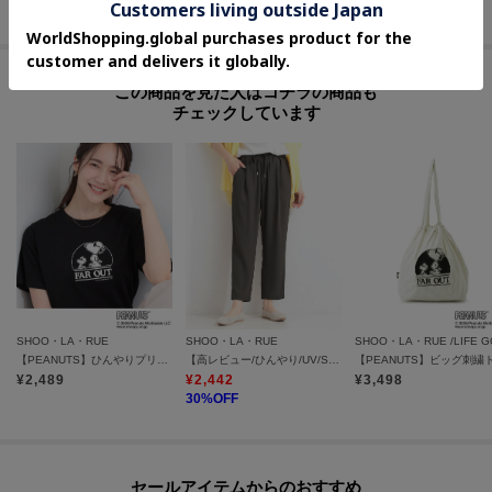
この商品を見た人はコチラの商品も
チェックしています
SHOO・LA・RUE
SHOO・LA・RUE
【PEANUTS】ひんやりプリントTシャツ
【高レビュー/ひんやり/UV/SS-3L/セットアップ可】さらさらぷるん イージーテーパードパンツ
¥
2,489
¥
2,442
¥
3,498
30
%OFF
セールアイテムからのおすすめ