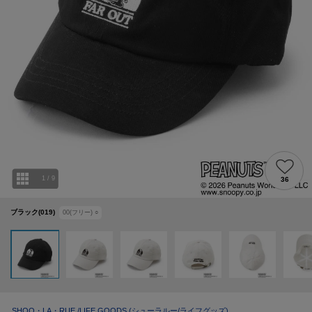
1
/
9
36
ブラック(019)
00(フリー)
○
SHOO・LA・RUE /LIFE GOODS
(シューラルー/ライフグッズ)