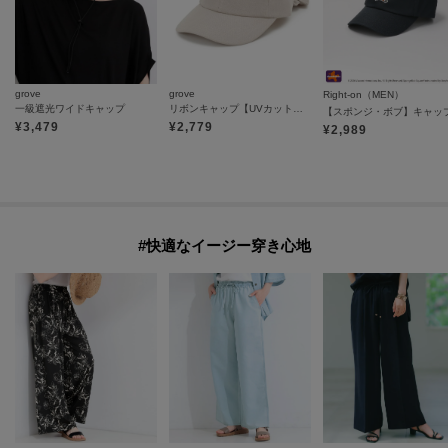
grove
grove
Right-on（MEN）
一級遮光ワイドキャップ
リボンキャップ【UVカット・サイズ調整可能】
【スポンジ・ボブ】キャッ
¥
3,479
¥
2,779
¥
2,989
#快適なイージー穿き心地