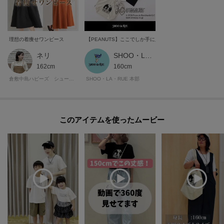
理想の着痩せワンピース
【PEANUTS】ここでしか手に入らないアイテム♪
ネリ
SHOO・LA・RUE STYLE
162cm
160cm
倉敷中島ハピーズ シューラルー
SHOO・LA・RUE 本部
このアイテムを使ったムービー