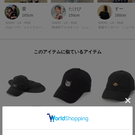
愛
たけぴ
すー
165cm
150cm
160cm
SHOO・LA・RUE
SHOO・LA・RUE
SHOO・LA・RUE
小山ハーウ゛ェストウォーク シューラルー
錦糸町アルカキット シューラルー
青森
このアイテムに似ているアイテム
SHOO・LA・RUE /LIFE GOODS
SHOO・LA・RUE
SHOO・LA・RUE
【PEANUTS】シェード付きキャップ
アニマル刺繍キャップ
リアル犬刺繍キャップ
¥
4,998
¥
2,989
¥
2,092
30
%OFF