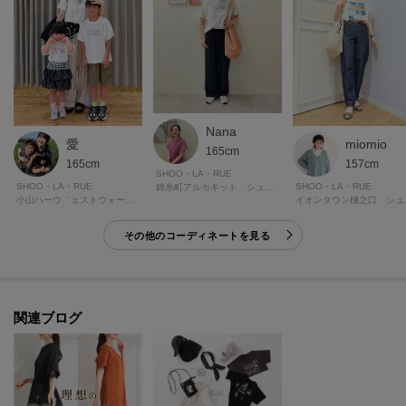
Nana
愛
miomio
165cm
165cm
157cm
SHOO・LA・RUE
SHOO・LA・RUE
SHOO・LA・RUE
錦糸町アルカキット シューラルー
小山ハーウ゛ェストウォーク シューラルー
イオン
その他のコーディネートを見る
関連ブログ