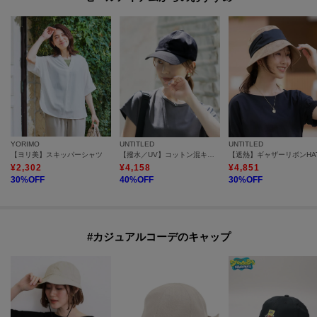
YORIMO
UNTITLED
UNTITLED
【ヨリ美】スキッパーシャツ
【撥水／UV】コットン混キャップ
【遮熱】ギャザーリボンHA
¥
2,302
¥
4,158
¥
4,851
30
%OFF
40
%OFF
30
%OFF
#カジュアルコーデのキャップ