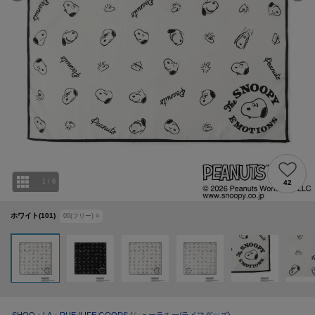
1
/
6
42
ホワイト(101)
00(フリー)
○