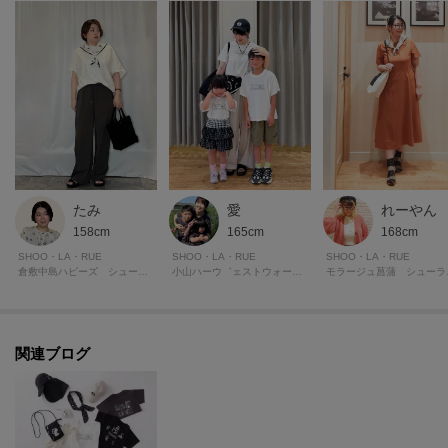
たみ
愛
れーやん
158cm
165cm
168cm
SHOO・LA・RUE
SHOO・LA・RUE
SHOO・LA・RUE
倉敷中島ハピーズ シューラルー
小山ハーウ゛ェストウォーク シューラルー
モラ
関連ブログ