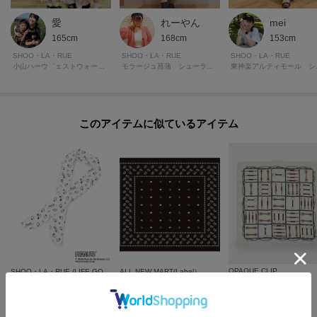
愛
れーやん
mei
165cm
168cm
153cm
SHOO・LA・RUE
SHOO・LA・RUE
SHOO・LA・RUE
小山ハーウ゛ェストウォーク シューラルー
モラージュ菖蒲 シューラルー
東神楽
このアイテムに似ているアイテム
OPAQUE.CLIP
SHOO・LA・RUE /LIFE GOODS
ALL NEW MART(Label）
中判柄アソートスカーフ
【PEANUTS】ひんやりゲルスカーフ
【bookchef．】Barista’s Paisley Bandana
¥
1,944
¥
2,498
¥
3,850
30
%OFF
さらに5%OFF