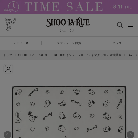
シューラルー
レディース
ファッション雑貨
キッズ
トップ
SHOO・LA・RUE /LIFE GOODS（シューラルー/ライフグッズ）公式通販
Good 