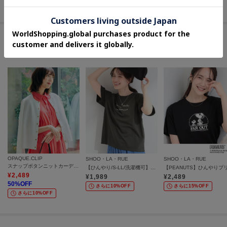
さらに10%OFF
この商品を見た人はコチラの商品も
チェックしています
OPAQUE.CLIP
SHOO・LA・RUE
SHOO・LA・RUE
スナップボタンニットカーディガン【洗濯機OK／抗ピル】
【ひんやり/S-LL/洗濯機可】真夏に着たい 大人のベーシックカラープリントTシャツ
¥
2,489
¥
1,989
¥
2,489
50
%OFF
さらに10%OFF
さらに15%OFF
さらに10%OFF