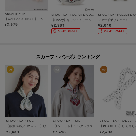
OPAQUE.CLIP
SHOO・LA・RUE /LIFE GOODS
【WANPAKU HOUSE】アソートパペットチャーム
【Disney】キャットチャーム
ファー手乗りチャーム
¥
3,979
¥
2,989
¥
2,640
さらに10%OFF
さらに10%OFF
スカーフ・バンダナランキング
SHOO・LA・RUE
SHOO・LA・RUE
SHOO・LA・
【接触冷感／UVカット】ひんやりワンタッチスカーフ
【UVカット】ワンタッチスカーフ【マグネット式】
【PEANUTS】ひんや
¥2,489
¥2,498
¥2,498