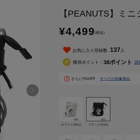
【PEANUTS】ミ
¥4,499
(税込)
137
お気に入り登録数
人
38
ポイント
獲得ポイント：
詳
さらに5%OFF
すべての対象商品
ホワイト(001)
ブラック(019)