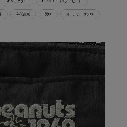
キャラクター
PEANUTS（スヌーピー）
夏
年間継続
夏物
オールシーズン物