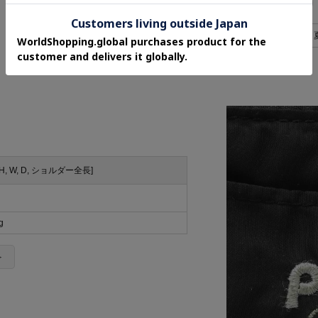
デイリーカジュアル
カジュアル
軽量バッグ
2WAY・3WAY
[H, W, D, ショルダー全長]
g
＞