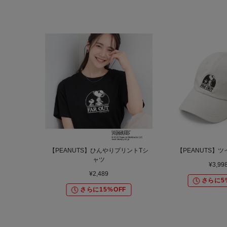
【PEANUTS】ひんやりプリントTシ
【PEANUTS】
ャツ
¥3,99
¥2,489
さらに5
さらに15%OFF