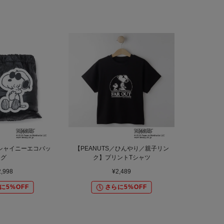
】シャイニーエコバッ
【PEANUTS／ひんやり／親子リン
グ
ク】プリントTシャツ
2,998
¥2,489
に5%OFF
さらに5%OFF