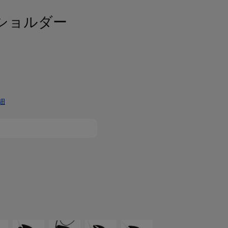
ニショルダー
細