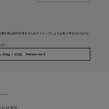
倉庫在庫は随時変更するためタイミングによりお取り寄せがかなわな
ださい。
 / 51kg
01(S)
Find your size
-------
/ 15 時点