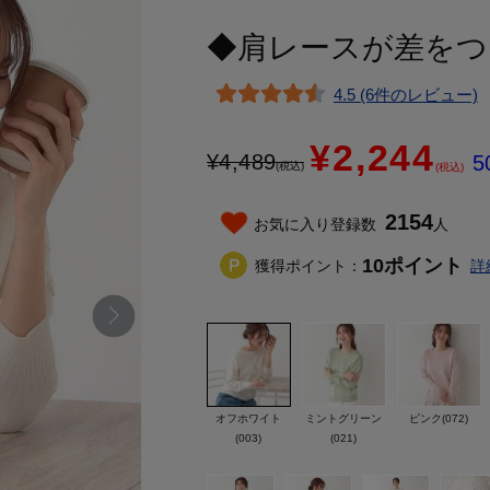
◆肩レースが差をつ
4.5 (6件のレビュー)
¥2,244
¥
4,489
5
(税込)
(税込)
2154
お気に入り登録数
人
10
ポイント
獲得ポイント：
詳
オフホワイト
ミントグリーン
ピンク(072)
(003)
(021)