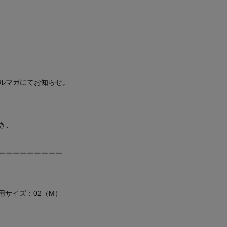
ルマガにてお知らせ。
き、
ーーーーーーーーー
 着用サイズ：02（M）