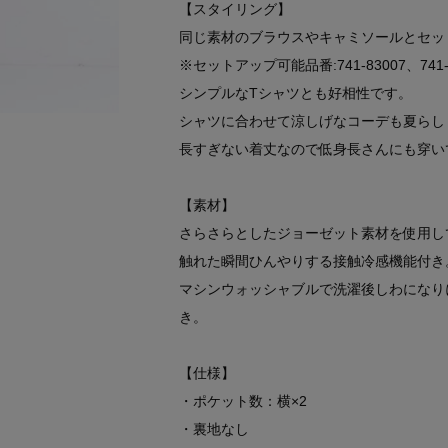
【スタイリング】
同じ素材のブラウスやキャミソールとセッ
※セットアップ可能品番:741-83007、741-
シンプルなTシャツとも好相性です。
シャツに合わせて涼しげなコーデも夏らし
長すぎない着丈なので低身長さんにも穿い
【素材】
さらさらとしたジョーゼット素材を使用し
触れた瞬間ひんやりする接触冷感機能付き
マシンウォッシャブルで洗濯後しわになり
き。
【仕様】
・ポケット数：横×2
・裏地なし