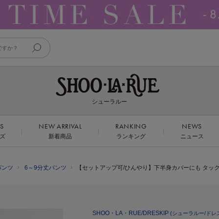
シューラルー
DS
NEW ARRIVAL
RANKING
NEWS
ズ
新着商品
ランキング
ニュース
パンツ
6～9分丈パンツ
【セットアップ可/ひんやり】下半身カバーにも タッ
SHOO・LA・RUE/DRESKIP
(シューラルー/ドレ