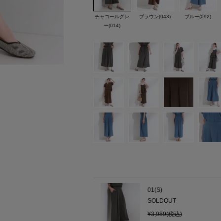
チャコールグレ
ブラウン(043)
ブルー(092)
ー(014)
01(S)
SOLDOUT
¥3,989(税込)