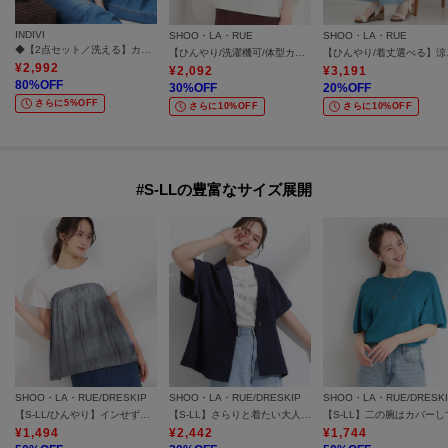
INDIVI
SHOO・LA・RUE
SHOO・LA・RUE
◆【2点セット／洗える】カセット服 キャミ＆ブラウス セットトップス
【ひんやり/洗濯機可/体型カバー】インせず着られる 肩レース切り替えポンチョ風トップス
【ひんやり/着丈
¥
2,992
¥
2,092
¥
3,191
80
%OFF
30
%OFF
20
%OFF
さらに5%OFF
さらに10%OFF
さらに10%OFF
#S-LLの豊富なサイズ展開
SHOO・LA・RUE/DRESKIP
SHOO・LA・RUE/DRESKIP
SHOO・LA・RUE/DRESK
【S-LL/ひんやり】インせず決まる ビスチェ風ドッキングトップス
【S-LL】さらりと着たい大人のための 麻調半袖ジャケット
¥
1,494
¥
2,442
¥
1,744