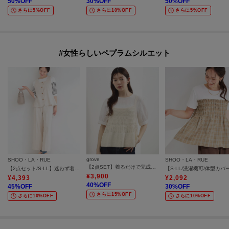
50
%OFF
30
%OFF
50
%OFF
さらに5%OFF
さらに10%OFF
さらに5%OFF
#女性らしいペプラムシルエット
grove
SHOO・LA・RUE
SHOO・LA・RUE
【2点SET】着るだけで完成、透かし編みニットビスチェ×ブラウス
【2点セット/S-LL】迷わず着られる 麻調ビスチェ＋ワイドパンツセット
¥
3,900
¥
4,393
¥
2,092
40
%OFF
45
%OFF
30
%OFF
さらに15%OFF
さらに10%OFF
さらに10%OFF