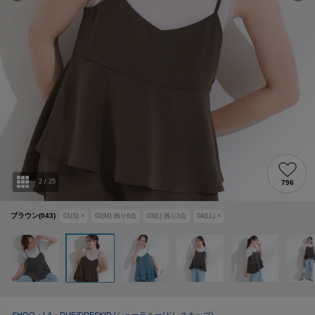
2
/
25
796
ブラウン(043)
01(S)
×
02(M)
残り
6
点
03(L)
残り
3
点
04(LL)
×