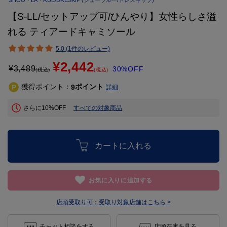
SHOO・LA・RUE/DRESKIP
(シューラルー/ドレスキップ)
【S-LL/セットアップ可/ひんやり】女性らしさ溢
れる ティアードキャミソール
5.0 (1件のレビュー)
¥2,442
¥
3,489
30%OFF
(税込)
(税込)
獲得ポイント：
ポイント
9
詳細
さらに10%OFF
すべての対象商品
カートに入れる
お気に入りに追加する
店頭受取り可：
受取り対象店舗はこちら >
チャット相談をする
店頭在庫を見る