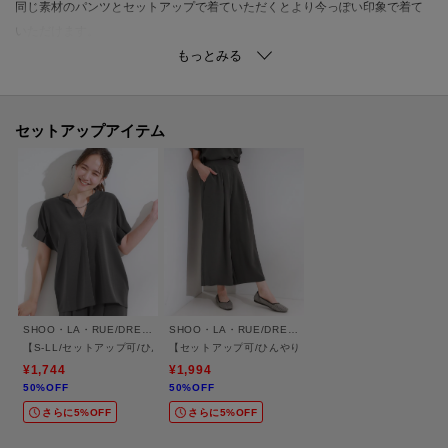
同じ素材のパンツとセットアップで着ていただくとより今っぽい印象で着て
いただけます。
インナーにはTシャツやシアートップスを合わせるのがおすすめ。
タンクトップをチョイスすると大人ヘルシー着こなしに。
インナーの合わせ方次第でロングシーズン着ていただけます。
※セットアップ可能品番:741-63009
セットアップアイテム
【素材】
さらさらとしたジョーゼット素材を使用しています。
触れた瞬間ひんやりする接触冷感機能付き。
マシンウォッシャブルで洗濯後しわになりにくい、お家でのお手入れが楽ち
んなイージーケア機能付き。
SHOO・LA・RUE/DRESKIP
SHOO・LA・RUE/DRESKIP
※照明の関係により、実際よりも色味が違って見える場合があります。ま
【S-LL/セットアップ可/ひんやり】きちんと見えで上品 お袖タック スキッパーブラウス
【セットアップ可/ひんやり】下半身カバーにも タックス
た、パソコン・スマートフォンなどの環境により、若干製品と画像のカラー
¥1,744
¥1,994
50%OFF
50%OFF
が異なる場合もございます。
さらに5%OFF
さらに5%OFF
ーーーーーーーーーーーーーーーーーーーーーーーーーーーー