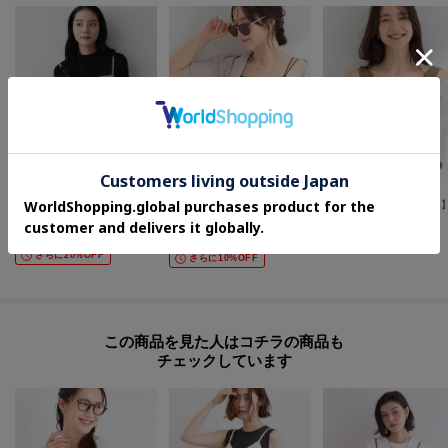
Dessin(Ladies)
SHOO・LA・RUE
SHOO・LA・RUE
【セットアップ可・洗える】ギャザーレイヤードキャミソール
【洗濯機可/S-LL】カップ付き Wストラップ テレコキャミソール
¥
2,798
¥
1,742
¥
1,489
60
%OFF
30
%OFF
さらに10%OFF
さらに20%OFF
さらに10%OFF
この商品を見た人はコチラの商品も
チェックしています