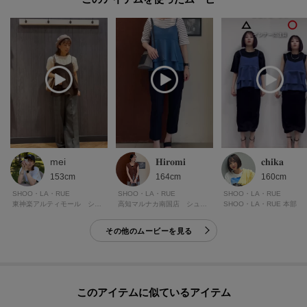
mei
𝐇𝐢𝐫𝐨𝐦𝐢
𝐜𝐡𝐢𝐤𝐚
153cm
164cm
160cm
SHOO・LA・RUE
SHOO・LA・RUE
SHOO・LA・RUE
東神楽アルティモール シューラルー
高知マルナカ南国店 シューラルー
SHOO・LA・RUE 本部
その他のムービーを見る
このアイテムに似ているアイテム