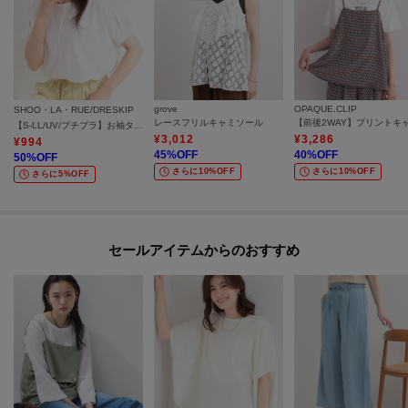
grove
OPAQUE.CLIP
SHOO・LA・RUE/DRESKIP
レースフリルキャミソール
【S-LL/UV/プチプラ】お袖タックで好印象 デザインTシャツ
¥
3,012
¥
3,286
¥
994
45
%OFF
40
%OFF
50
%OFF
さらに10%OFF
さらに10%OFF
さらに5%OFF
セールアイテムからのおすすめ