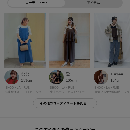
コーディネート
アイテム
なな
愛
𝐇𝐢𝐫𝐨𝐦𝐢
153cm
165cm
164cm
SHOO・LA・RUE
SHOO・LA・RUE
SHOO・LA・RUE
佐世保えきマチ1丁目 シューラルー
小山ハーウ゛ェストウォーク シューラルー
高知マ
その他のコーディネートを見る
このアイテムを使ったムービー