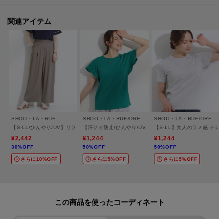
■気になるアイテムは『お気に入り登録』がおすすめです！■
関連アイテム
＜お気に入り登録とは？＞
オンラインサイトの各アイテムにある「ハートマーク」を
クリックして簡単に追加できます！
＜おすすめPOINT＞
お得な情報をGETできます！！
POINT.1
SHOO・LA・RUE
SHOO・LA・RUE/DRESKIP
SHOO・LA・RUE/DRESKIP
再入荷通知や、値下げ情報・在庫状況をメルマガにてお知らせ。
【S-LL/ひんやり/UV】リラクシーな穿き心地 エアリーワイドパンツ
【汗ジミ防止/ひんやり/UV】フリルスリーブTシャツ
【S-LL】大人のラメ感 
¥2,442
¥1,244
¥1,244
30%OFF
50%OFF
50%OFF
POINT.2
マイページでお気に入り一覧をチェックでき、
さらに10%OFF
さらに5%OFF
さらに5%OFF
自分だけのお買い物リストがつくれる！
ーーーーーーーーーーーーーーーーーーーーーーーーーーーー
この商品を使った
モデル情報：身長163cm B81 W59 H88 着用サイズ：02（M）