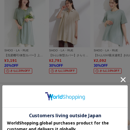
SHOO・LA・RUE
SHOO・LA・RUE
SHOO・LA・RUE
【洗濯機可/体型カバー】上から着るだけ 異素材切替 Aラインチュニックワンピース
【S-LL/体型カバー】さらりとしたタッチが心地よい バックギャザーブラウス
¥
3,191
¥
2,791
¥
2,092
20
%OFF
30
%OFF
30
%OFF
さらに20%OFF
さらに10%OFF
さらに10%OFF
この商品を見た人はコチラの商品も
チェックしています