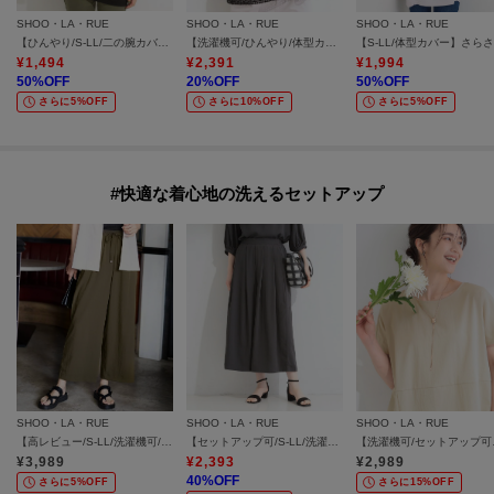
SHOO・LA・RUE
SHOO・LA・RUE
SHOO・LA・RUE
【ひんやり/S-LL/二の腕カバー】シアーチェックがポイント 5分袖チュニック
【洗濯機可/ひんやり/体型カバー/S-LL】レース使いがポイント デザインTシャツ
¥
1,494
¥
2,391
¥
1,994
50
%OFF
20
%OFF
50
%OFF
さらに5%OFF
さらに10%OFF
さらに5%OFF
#快適な着心地の洗えるセットアップ
SHOO・LA・RUE
SHOO・LA・RUE
SHOO・LA・RUE
【高レビュー/S-LL/洗濯機可/セットアップ可】着丈選べる 軽凛(かろりん) ひんやりフラップイージーパンツ
【セットアップ可/S-LL/洗濯機可】上品で涼し気 ゆれる麻調タックスカーチョパンツ
【洗濯機可/セッ
¥
3,989
¥
2,393
¥
2,989
40
%OFF
さらに5%OFF
さらに15%OFF