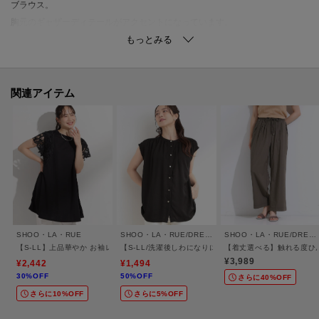
ブラウス。
胸元のギャザーディテールがアクセントになっています。
シンプルになりがちな夏のワンツーコーデでも映えるアイテムです。
顔回りがすっきり見えるネックデザインもポイントです。
【スタイリング】
関連アイテム
Aラインシルエットで長すぎず短すぎない着丈なので、ボトムはパンツがおす
すめ。
スキニーやテーパードパンツなら夏の通勤着としても。
デニムやワイドパンツなら旅行などのお出かけ着にぴったりです。
【お客様からいただいたコメント】
・サラッとして肌に張り付かず、とても気に入りました。
普段パンツスタイルが多いので、とても合わせやすかったです。
SHOO・LA・RUE
SHOO・LA・RUE/DRESKIP
SHOO・LA・RUE/DRESKIP
(身長:159㎝ 体型:ふっくら ブルーのLサイズ購入)
【S-LL】上品華やか お袖レースチュニックトップス
【S-LL/洗濯後しわになりにくい】上品にきれい見え ス
【着丈選べる】触れる度ひ
・サッカー生地なのでゆったり着たいと思いLにしました！
¥3,989
¥2,442
¥1,494
30%OFF
50%OFF
大きめですが着心地見た目も涼しくて私には良かったです！
さらに40%OFF
さらに10%OFF
さらに5%OFF
スッキリ着たい人ならMで良いかも！
(身長:153㎝ 体型:普通 ネイビーのLサイズ購入)