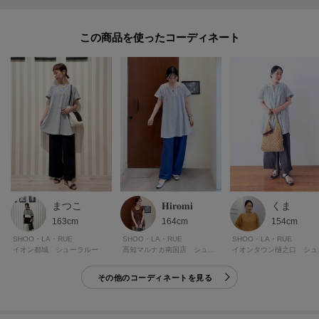
とのお声を頂戴しております。
この商品を使った
【素材】
凹凸で肌に触れる面が少なく、さらっとしたタッチで、
見た目にも着ても涼やかなシャツ素材を使用しています。
触れた瞬間ひんやりする接触冷感機能付き。
※照明の関係により、実際よりも色味が違って見える場合があります。ま
た、パソコン・スマートフォンなどの環境により、若干製品と画像のカラー
が異なる場合もございます。
まつこ
くま
𝐇𝐢𝐫𝐨𝐦𝐢
ーーーーーーーーーーーーーーーーーーーーーーーーーーーー
163cm
154cm
164cm
■気になるアイテムは『お気に入り登録』がおすすめです！■
SHOO・LA・RUE
SHOO・LA・RUE
SHOO・LA・RUE
イオン都城 シューラルー
イオン
高知マルナカ南国店 シューラルー
＜お気に入り登録とは？＞
その他のコーディネートを見る
オンラインサイトの各アイテムにある「ハートマーク」を
クリックして簡単に追加できます！