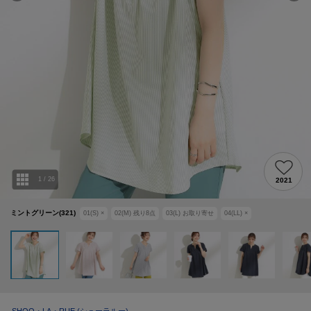
1
/
26
2021
ミントグリーン(321)
01(S)
×
02(M)
残り
8
点
03(L)
お取り寄せ
04(LL)
×