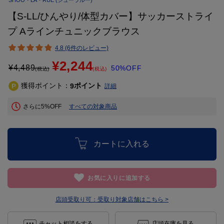
SHOO・LA・RUE
(シューラルー)
【S-LL/ひんやり/体型カバー】サッカーストライ
プ Aラインチュニックブラウス
4.8 (6件のレビュー)
¥2,244
¥
4,489
50%OFF
(税込)
(税込)
獲得ポイント：
ポイント
9
詳細
さらに5%OFF
すべての対象商品
カートに入れる
お気に入りに追加する
店頭受取り可：
受取り対象店舗はこちら >
チャット相談をする
店頭在庫を見る