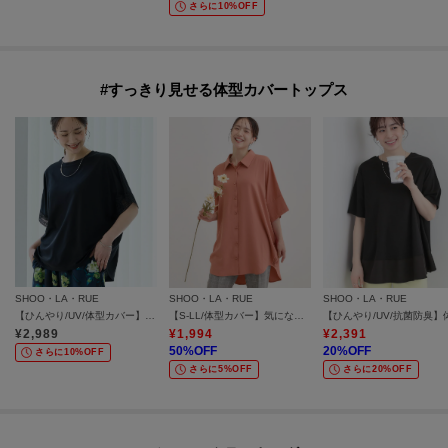
さらに10%OFF
#すっきり見せる体型カバートップス
SHOO・LA・RUE
SHOO・LA・RUE
SHOO・LA・RUE
【ひんやり/UV/体型カバー】ヒップ周りが隠せる ひんやりお袖レースTシャツ
【S-LL/体型カバー】気になる部分を隠したい大人のバックギャザーチュニック
¥
2,989
¥
1,994
¥
2,391
50
%OFF
20
%OFF
さらに10%OFF
さらに5%OFF
さらに20%OFF