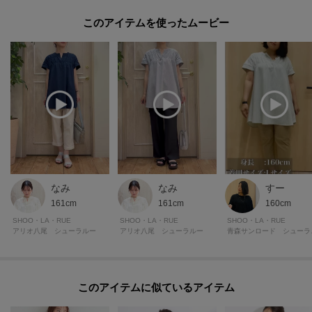
＜おすすめPOINT＞
このアイテムを使ったムービー
お得な情報をGETできます！！
POINT.1
再入荷通知や、値下げ情報・在庫状況をメルマガにてお知らせ。
POINT.2
マイページでお気に入り一覧をチェックでき、
自分だけのお買い物リストがつくれる！
ーーーーーーーーーーーーーーーーーーーーーーーーーーーー
なみ
なみ
すー
161cm
161cm
160cm
モデル情報：身長165cm B82 W60 H88 着用サイズ：02（M）
SHOO・LA・RUE
SHOO・LA・RUE
SHOO・LA・RUE
アリオ八尾 シューラルー
アリオ八尾 シューラルー
青森
このアイテムに似ているアイテム