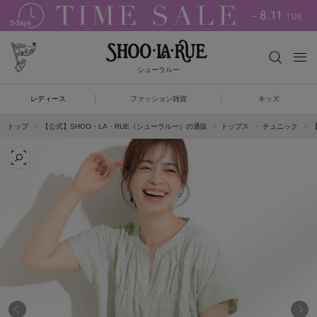
シューラルー
レディース
ファッション雑貨
キッズ
トップ
【公式】SHOO・LA・RUE（シューラルー）の通販
トップス
チュニック