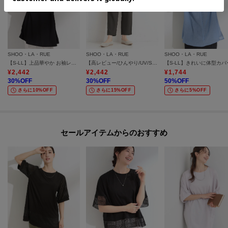
SHOO・LA・RUE
SHOO・LA・RUE
SHOO・LA・RUE
【S-LL】上品華やか お袖レースチュニックトップス
【高レビュー/ひんやり/UV/SS-3L/セットアップ可】さらさらぷるん イージーテーパードパンツ
¥
2,442
¥
2,442
¥
1,744
30
%OFF
30
%OFF
50
%OFF
さらに10%OFF
さらに15%OFF
さらに5%OFF
セールアイテムからのおすすめ