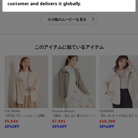
SHOO・LA・RUE
SHOO・LA・RUE
SHOO・LA・RUE
モラージュ菖蒲 シューラルー
倉敷中島ハピーズ シューラルー
東神楽
その他のムービーを見る
このアイテムに似ているアイテム
ITS' DEMO
Couture Brooch
CORDIER
【手洗い可／シルエット調整可】ナイロンマンパ
【撥水・洗える】愛されマンパ
【M～4Lサイ
¥
5,544
¥
7,991
¥
16,390
20
%OFF
20
%OFF
50
%OFF