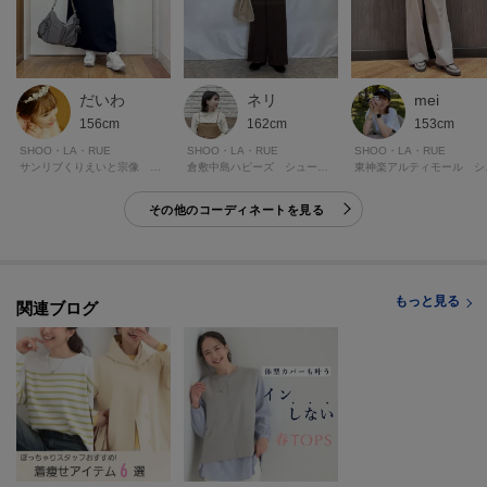
マイページでお気に入り一覧をチェックでき、
自分だけのお買い物リストがつくれる！
ーーーーーーーーーーーーーーーーーーーーーーーーーーーー
ネリ
mei
だいわ
モデル情報：身長163cm B81 W59 H88 着用サイズ：02（M）
162cm
153cm
156cm
SHOO・LA・RUE
SHOO・LA・RUE
SHOO・LA・RUE
倉敷中島ハピーズ シューラルー
東神楽
サンリブくりえいと宗像 シューラルー
その他のコーディネートを見る
もっと見る
関連ブログ