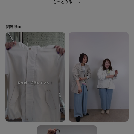
デイリー使いにぴったりなデザインで着回しやすいシルエットにこだわった
マウンテンパーカ。
身幅にゆとりがあり楽に着用していただけます。
さりげないゴールド系のパーツ使いが上品な印象で、スカートやワンピース
もこなれた印象に。
裾のドローコードを絞ってシルエットに変化をつけることができ、合わせる
アイテムによって着方を変えていただけます。
【スタイリング】
程よくゆとりがある身幅なので、少しお袖口をまくるとすっきり見え、こな
れた印象になります。
長すぎない丈感なのでフレアスカートやワイドパンツなどもバランス良く着
用いただけます。
【お客様からいただいたコメント】
・グレーを購入したのですが実際は淡い水色のような感じで綺麗な色です。
あまりない色なので選んで良かったです。
金色のファスナーやボタンも高見えして上品な感じです。
暖かくなるのが楽しみです。