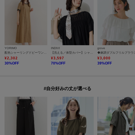
YORIMO
INDIVI
grove
配色シャーリングドビーワンピース
【洗える／体型カバー】シャーリングシアートップス
◆麻調ダブルフリルブラウ
¥
2,302
¥
3,597
¥
3,000
30
%OFF
70
%OFF
39
%OFF
#自分好みの丈が選べる