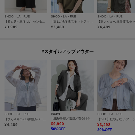
SHOO・LA・RUE
SHOO・LA・RUE
SHOO・LA・RUE
【着丈選べる/S-LL】センタープレスできちんと見え イージーワイドパンツ
【S-LL/洗濯機可/セットアップ可】軽凛(かろりん) ひんやりタックブラウス
¥
3,989
¥
3,489
¥
4,489
#スタイルアップアウター
INDIVI
SHOO・LA・RUE
SHOO・LA・RUE
【接触冷感／透湿／着る日傘】ノーカラージャケット
【ひんやり/S-LL/体型カバー】日焼け対策にも女性らしさを UVカットペプラムパーカ
¥
9,900
¥
4,489
¥
3,492
50
%OFF
30
%OFF