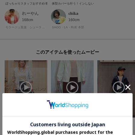
ぽっちゃりスタッフおすすめ!着痩せアイテム6選
体型カバーも叶う！インしない春トップス
れーやん
𝐜𝐡𝐢𝐤𝐚
168cm
160cm
モラージュ菖蒲 シューラルー
SHOO・LA・RUE 本部
このアイテムを使ったムービー
れーやん
ネリ
mei
168cm
162cm
153cm