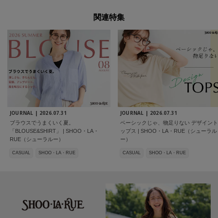
関連特集
JOURNAL |
2026.07.31
JOURNAL |
2026.07.31
ブラウスでうまくいく夏。
ベーシックじゃ、物足りない デザイント
「BLOUSE&SHIRT」 | SHOO・LA・
ップス | SHOO・LA・RUE（シューラル
RUE（シューラルー）
ー）
CASUAL
SHOO・LA・RUE
CASUAL
SHOO・LA・RUE