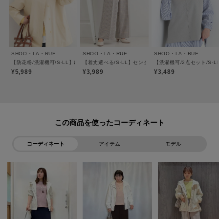
※照明の関係により、実際よりも色味が違って見える場合があります。ま
た、パソコン・スマートフォンなどの環境により、若干製品と画像のカラー
が異なる場合もございます。
SHOO・LA・RUE
SHOO・LA・RUE
SHOO・LA・RUE
ーーーーーーーーーーーーーーーーーーーーーーーーーーーー
【防花粉/洗濯機可/S-LL】ゆったり着られる 大人のテントフーディージャケット
【着丈選べる/S-LL】センタープレスできちんと見え イ
【洗濯機可/2点セット/S-
■気になるアイテムは『お気に入り登録』がおすすめです！■
¥5,989
¥3,989
¥3,489
[お気に入り登録とは？]
オンラインサイトの各アイテムにある「ハートマーク」を
クリックして簡単に追加できます！
この商品を使った
[おすすめPOINT]
コーディネート
アイテム
モデル
お得な情報をGETできます！！
POINT.1
再入荷通知や、値下げ情報・在庫状況をメルマガにてお知らせ。
POINT.2