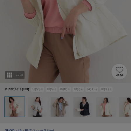
1
/
35
4690
オフホワイト(003)
10(SS)
×
01(S)
×
02(M)
×
03(L)
○
04(LL)
○
05(3L)
×
SHOO・LA・RUE
(シューラルー)