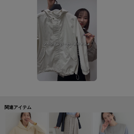
(身長:163㎝ 体型:普通 グレーのLサイズ購入)
・ゴールドのファスナーにスナップが華やかさをプラスさせてくれる1枚です
カラーも春らしいホワイトを選び、どんなコーディネートにも合わせやす
いです
(身長:159㎝ 体型:ふっくら オフホワイトのMサイズ購入)
・ゆったりしているので、着用していて楽です。
ゴールドの金具が上品で、オンオフ使えそうです。
ネイビーを購入しましたが、春だけでなく秋にも適していると思います。
(身長:159㎝ 体型:普通 ネイビーのMサイズ購入) とのお声を頂戴してお
ります。
【素材】
防花粉加工を施した、しなやかな風合いのポリエステル素材。
【仕様】
関連アイテム
・ポケット数：横×2
・裏地あり