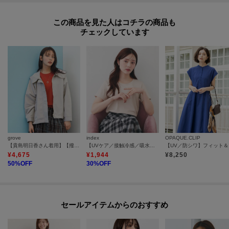
この商品を見た人はコチラの商品も
チェックしています
grove
index
OPAQUE.CLIP
【貴島明日香さん着用】【撥水】きれいめに着こなせるマウンテンパーカ
【UVケア／接触冷感／吸水速乾】薄手なのに透けにくい！ベーシックTシャツ《洗濯機OK／S～3L／6col》
【U
¥
4,675
¥
1,944
¥
8,250
50
%OFF
30
%OFF
セールアイテムからのおすすめ