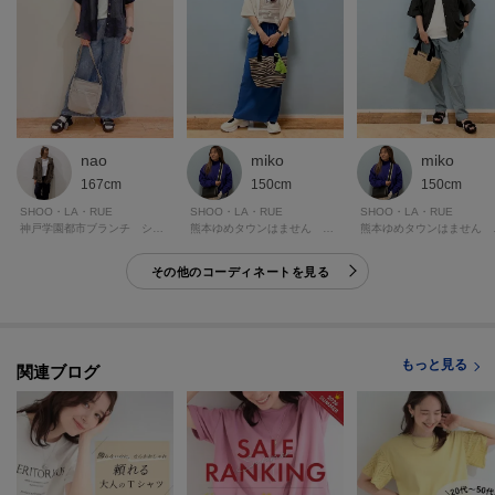
※照明の関係により、実際よりも色味が違って見える場合があります。ま
た、パソコン・スマートフォンなどの環境により、若干製品と画像のカラー
が異なる場合もございます。
ーーーーーーーーーーーーーーーーーーーーーーーーーーーー
nao
miko
miko
■気になるアイテムは『お気に入り登録』がおすすめです！■
167cm
150cm
150cm
SHOO・LA・RUE
SHOO・LA・RUE
SHOO・LA・RUE
＜お気に入り登録とは？＞
神戸学園都市ブランチ シューラルー
熊本ゆめタウンはません シューラルー
熊本ゆ
オンラインサイトの各アイテムにある「ハートマーク」を
クリックして簡単に追加できます！
その他のコーディネートを見る
＜おすすめPOINT＞
お得な情報をGETできます！！
もっと見る
関連ブログ
POINT.1
再入荷通知や、値下げ情報・在庫状況をメルマガにてお知らせ。
POINT.2