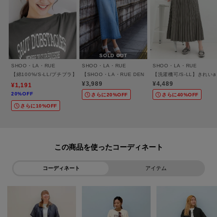
いいですね。
(身長:157㎝ 体型:やせ型 ライトベージュ(351カラー)のMサイズ購入)
とのお声を頂戴しております。
SOLD OUT
SHOO・LA・RUE
SHOO・LA・RUE
SHOO・LA・RUE
【スタイリング】
【綿100%/S-LL/プチプラ】ゆるシルエット シンプルTシャツ
【SHOO・LA・RUE DENIM】シンプルだから使いやす
【洗濯機可/S-LL】きれ
デニムパンツと合わせれば大人カジュアルに着ていただけます。
¥3,989
¥4,489
¥1,191
ワイドパンツや柄パンツと組み合わせていただくと、涼しげな夏のお出かけ
20%OFF
さらに20%OFF
さらに40%OFF
コーデの完成です。
さらに10%OFF
お袖を2回ほど折り返していただくと、軽やかな着こなしができ、
シルエット変化もお楽しみいただけます。
1枚で着るだけでなく、シャツやカーディガンのインナーとしても活躍しま
この商品を使った
す。
コーディネート
アイテム
【素材】
着心地のよい柔らかな綿100％にこだわりました。
暑い季節でも快適な着用感で、デイリー使いにぴったりの1枚です。