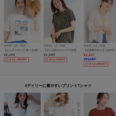
SHOO・LA・RUE
SHOO・LA・RUE
SHOO・LA・RUE
【ひんやり/S-LL】選べる4柄 デイリー使いにぴったりな 大人の頼れるTシャツ
【汗じみ防止/ひんやり/体型カバー】真夏の味方。 汗じみが気になりにくい 大人の刺繍ロゴTシャツ
¥
2,489
¥
1,989
¥
2,267
35
%OFF
さらに10%OFF
さらに5%OFF
さらに10%OFF
#デイリーに着やすいプリントTシャツ