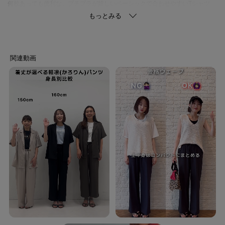
何枚あっても便利な、プチプラが嬉しいベーシックで合わせやすいTシャツ
【デザイン】
ゆったりとしたシルエットで体型カバーも叶える、ベーシックなクルーネッ
クデザインです。
肩が自然と落ちるリラックスシルエットで、こなれ感のある着こなしが楽し
めます。
インしなくてもサマ見えするよう、サイドにはスリットを施しました。
シンプルなロゴプリントやフォトプリントまでバリエーション豊富に揃えて
います。
同素材でデザイン違いのTシャツもご用意しています。(お問い合わせ品番
C62-15032)
【ロゴ】
ホワイト(101カラー)、ブラック(119カラー)・・・Juste Très Agréable た
だとても心地よい
ミントグリーン(221カラー)、ブルー(293カラー)・・・MUSÉE D'ART
MODERNE Sur La Colline Le monde de la créativité 丘の上の近代美術館 創
造性の世界