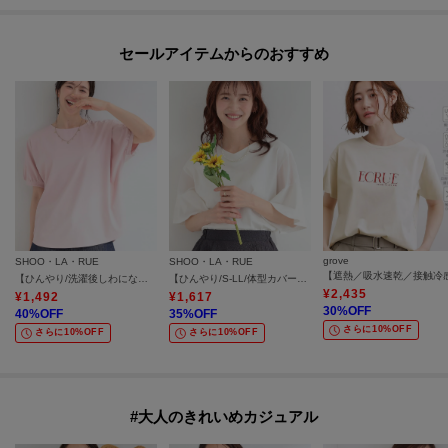
セールアイテムからのおすすめ
grove
SHOO・LA・RUE
SHOO・LA・RUE
【ひんやり/洗濯後しわになりにくい】インせず着られる さらっとタッチのドルマンブラウス
【ひんやり/S-LL/体型カバー】フレアスリーブで二の腕を自然にカバー 浅VネックTシャツ
¥
2,435
¥
1,492
¥
1,617
30
%OFF
40
%OFF
35
%OFF
さらに10%OFF
さらに10%OFF
さらに10%OFF
#大人のきれいめカジュアル