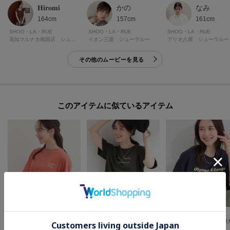
𝐇𝐢𝐫𝐨𝐦𝐢
かの
なみ
164cm
157cm
161cm
SHOO・LA・RUE
SHOO・LA・RUE
SHOO・LA・RUE
高知マルナカ南国店 シューラルー
イオン三原 シューラルー
アリオ八尾 シューラルー
その他のムービーを見る
このアイテムに似ているアイテム
SHOO・LA・RUE
SHOO・LA・RUE
SHOO・LA・RUE
【綿100%/S-LL/プチプラ】ゆるシルエット シンプルTシャツ
【ひんやり/S-LL/洗濯機可】真夏に着たい 大人のベーシックカラープリントTシャツ