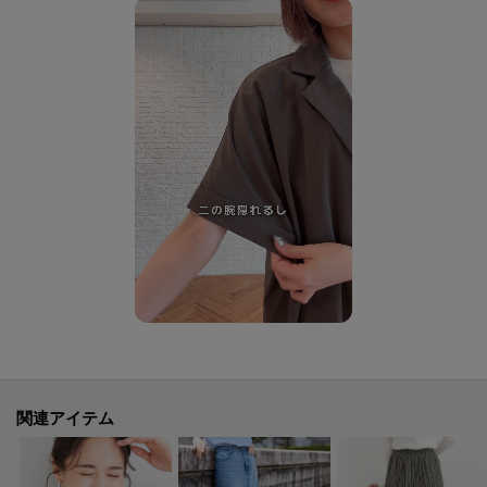
ホワイト(301カラー)、ライトベージュ(351カラー)・・・Sieste du Chat 猫
の昼寝
【お客様からいただいたコメント】
・ロゴTを探していて見つけました。生地感が柔らかくてコットン100で好み
です。
今年の夏何度も着るとと思います。
(身長:157㎝ 体型:やせ型 ホワイト(101カラー)のMサイズ購入)
・いつもここのＴシャツ購入させていただいてますがお値段お安くて丁度良
い丈感！
お洗濯しても縮む事なくサイコーの一着です
(身長:160㎝ 体型:ふっくら ブラック(119カラー)のMサイズ購入)
・アウトで着るため少し大きめのサイズを購入。
綿100%なのにやわらかくて着心地良いです！
関連アイテム
(身長:149㎝ 体型:普通 ブラック(119カラー)のLサイズ購入)
・さりげない猫の絵が可愛いく色も落ち着いています。下着も透けないのが