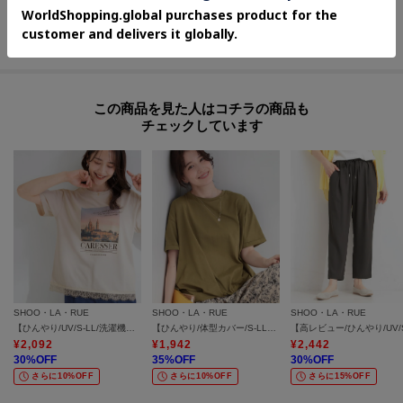
¥
1,191
¥
1,989
¥
2,391
20
%OFF
20
%OFF
さらに10%OFF
さらに10%OFF
さらに20%OFF
この商品を見た人はコチラの商品も
チェックしています
SHOO・LA・RUE
SHOO・LA・RUE
SHOO・LA・RUE
【ひんやり/UV/S-LL/洗濯機可】裾レースが女性らしさをプラスする プリントアソートTシャツ
【ひんやり/体型カバー/S-LL】インせず決まる フロントタックデザインTシャツ
¥
2,092
¥
1,942
¥
2,442
30
%OFF
35
%OFF
30
%OFF
さらに10%OFF
さらに10%OFF
さらに15%OFF