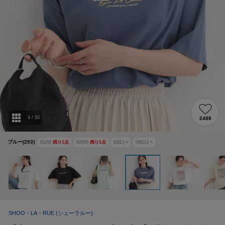
4
/
50
2488
ブルー(293)
01(S)
残り
1
点
02(M)
残り
1
点
03(L)
○
04(LL)
×
SHOO・LA・RUE
(シューラルー)