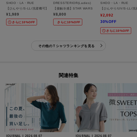
SHOO・LA・RUE
DRESSTERIOR(Ladies)
SHOO・LA・RUE
【ひんやり/S-LL/洗濯機可】真夏に着たい 大人のベーシックカラープリントTシャツ
【接触冷感】STAR WARS グローグ グラフィックTシャ
【ひんやり/UV/S-L
¥1,989
¥8,800
¥2,092
30%OFF
さらに10%OFF
さらに10%OFF
さらに10%OFF
その他のＴシャツランキングを見る
関連特集
JOURNAL |
2026.08.07
JOURNAL |
2026.08.07