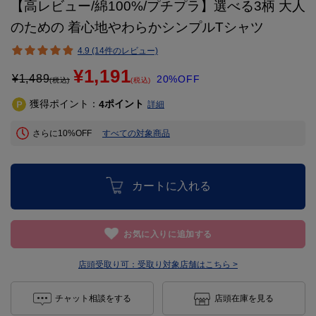
【高レビュー/綿100%/プチプラ】選べる3柄 大人
のための 着心地やわらかシンプルTシャツ
4.9 (14件のレビュー)
¥1,191
¥
1,489
20%OFF
(税込)
(税込)
獲得ポイント：
ポイント
4
詳細
さらに10%OFF
すべての対象商品
カートに入れる
お気に入りに追加する
店頭受取り可：
受取り対象店舗はこちら >
チャット相談をする
店頭在庫を見る