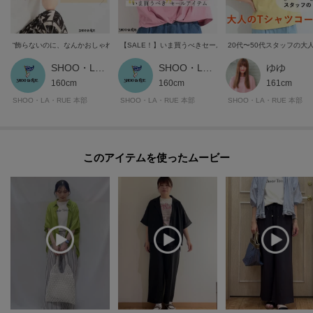
マイページでお気に入り一覧をチェックでき、
自分だけのお買い物リストがつくれる！
ーーーーーーーーーーーーーーーーーーーーーーーーーーーー
“飾らないのに、なんかおしゃれ” 頼れる大人のTシャツ
【SALE！】いま買うべきセールアイテム
20代〜50代スタッフの大
SHOO・LA・RUE STYLE
SHOO・LA・RUE STYLE
ゆゆ
160cm
160cm
161cm
モデル情報：身長163cm B81 W59 H88 着用サイズ：02（M）
SHOO・LA・RUE 本部
SHOO・LA・RUE 本部
SHOO・LA・RUE 本部
このアイテムを使ったムービー