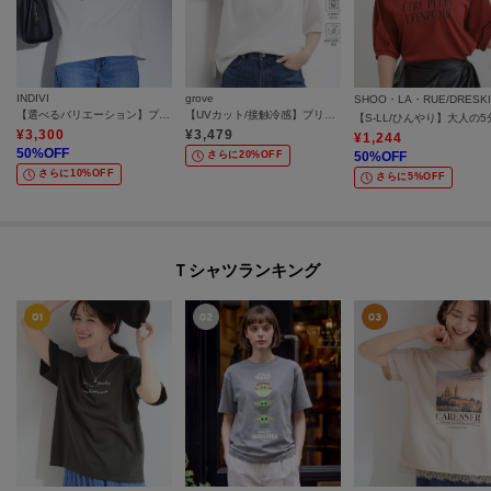
INDIVI
grove
SHOO・LA・RUE/DRESK
【選べるバリエーション】プリントTシャツ
【UVカット/接触冷感】プリントアソート5分袖Tシャツ
¥
3,300
¥
3,479
¥
1,244
50
%OFF
さらに20%OFF
50
%OFF
さらに10%OFF
さらに5%OFF
Ｔシャツランキング