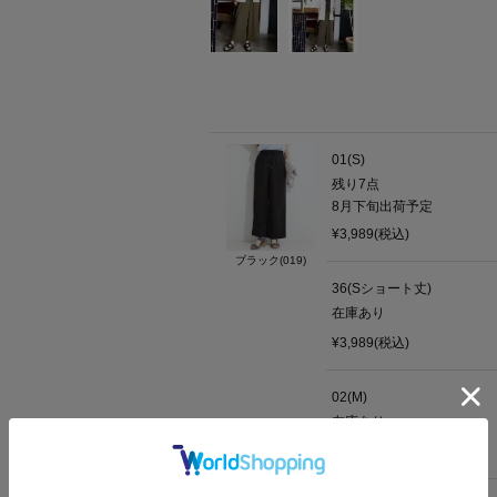
01(S)
残り7点
8月下旬出荷予定
¥3,989(税込)
ブラック(019)
36(Sショート丈)
在庫あり
¥3,989(税込)
02(M)
在庫あり
¥3,989(税込)