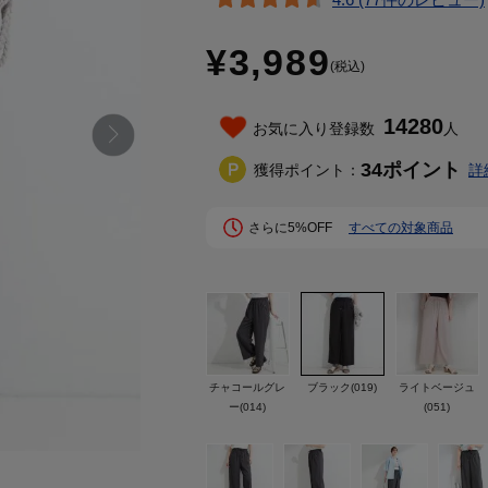
¥3,989
(税込)
14280
お気に入り登録数
人
34
ポイント
獲得ポイント：
詳
さらに5%OFF
すべての対象商品
チャコールグレ
ブラック(019)
ライトベージュ
ー(014)
(051)