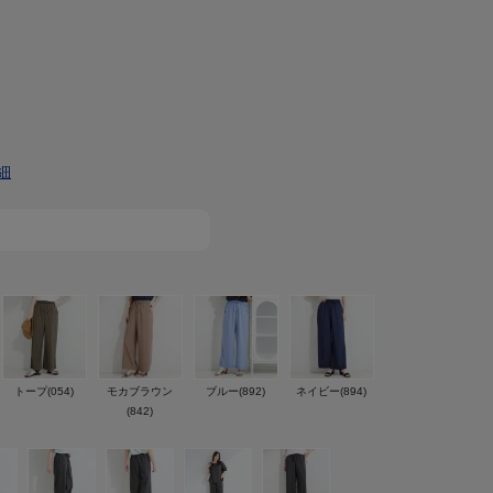
細
トープ(054)
モカブラウン
ブルー(892)
ネイビー(894)
(842)