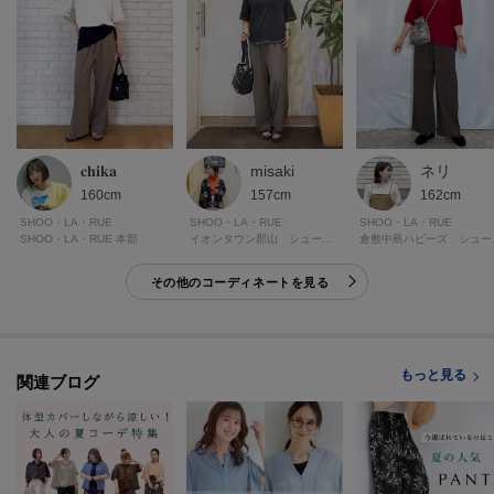
【仕様】
・ポケット数：横×2
・ウエスト総ゴム
・裏地なし
misaki
𝐜𝐡𝐢𝐤𝐚
ネリ
※こちらの商品はやや透け感があるため、インナーの着用をおすすめしま
157cm
160cm
162cm
す。
SHOO・LA・RUE
SHOO・LA・RUE
SHOO・LA・RUE
イオンタウン郡山 シューラルー
SHOO・LA・RUE 本部
倉敷中
【着丈に関して】
その他のコーディネートを見る
詳しくは身長別＆サイズ別＆着丈別で穿き比べの動画をご覧ください。
※アプリでご利用のお客様は、下記方法でご確認いただけます。
シューラルー公式HP→虫眼鏡マークで品番(お問合せ商品番号)検索→商品ペ
ージの下の
もっと見る
関連ブログ
【このアイテムを使ったムービー】
にて公開中。
■原産国について