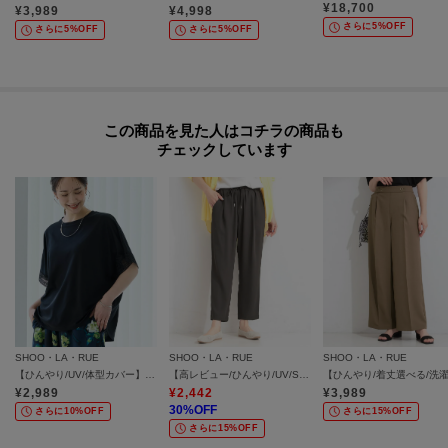
¥
18,700
¥
3,989
¥
4,998
プは1つになり、商品が全て揃ってからの発送となります。
さらに5%OFF
さらに5%OFF
さらに5%OFF
各お届け時期毎に、商品の発送をご希望の場合は1点づつカートに入れてご購
入ください。
カートグループについてはこちら
この商品を見た人はコチラの商品も
チェックしています
モデル情報：身長163cm B81 W59 H88 着用サイズ：02（M）
SHOO・LA・RUE
SHOO・LA・RUE
SHOO・LA・RUE
【ひんやり/UV/体型カバー】ヒップ周りが隠せる お袖レースTシャツ
【高レビュー/ひんやり/UV/SS-3L/セットアップ可】さらさらぷるん イージーテーパードパンツ
¥
2,989
¥
2,442
¥
3,989
30
%OFF
さらに10%OFF
さらに15%OFF
さらに15%OFF