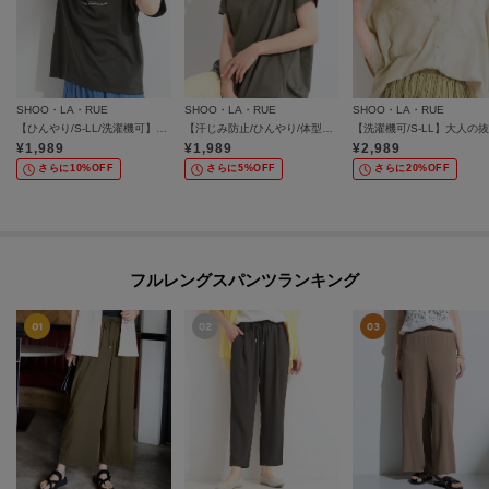
SHOO・LA・RUE
SHOO・LA・RUE
SHOO・LA・RUE
【ひんやり/S-LL/洗濯機可】真夏に着たい 大人のベーシックカラープリントTシャツ
【汗じみ防止/ひんやり/体型カバー】真夏の味方。 汗じみが気になりにくい 大人の刺繍ロゴTシャツ
¥
1,989
¥
1,989
¥
2,989
さらに10%OFF
さらに5%OFF
さらに20%OFF
フルレングスパンツランキング