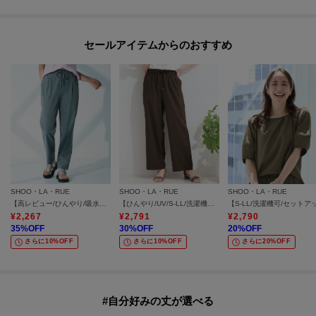
セールアイテムからのおすすめ
SHOO・LA・RUE
SHOO・LA・RUE
SHOO・LA・RUE
【高レビュー/ひんやり/吸水速乾/洗濯機可/S-3L】さらさらで軽い穿き心地 さらかるイージーパンツ
【ひんやり/UV/S-LL/洗濯機可】通気性〇 イージーワイドパンツ
¥
2,267
¥
2,791
¥
2,790
35
%OFF
30
%OFF
20
%OFF
さらに10%OFF
さらに10%OFF
さらに20%OFF
#自分好みの丈が選べる