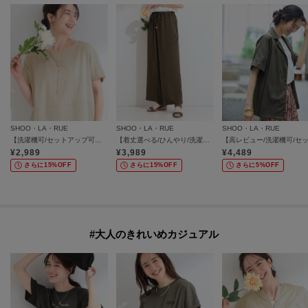
SHOO・LA・RUE
SHOO・LA・RUE
SHOO・LA・RUE
【洗濯機可/セットアップ可】軽凛(かろりん) シンプル上品 ひんやり切替コクーントップス
【着丈選べる/ひんやり/洗濯後しわになりにくい/UV】ストライプ柄ですっきり見え イージーワイドパンツ
¥
2,989
¥
3,989
¥
4,489
さらに15%OFF
さらに15%OFF
さらに5%OFF
#大人のきれいめカジュアル