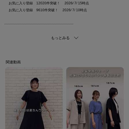
お気に入り登録 12020件突破！ 2026/ 7/ 15時点
お気に入り登録 9610件突破！ 2026/ 7/ 10時点
------------------------------------------------------------
軽やかに、そして凛とした美しさを。軽やかに、そして凛とした美しさを。
忙しい毎日をサポートする機能性と、大人の品格を両立させた「軽凛（かろ
りん）」シリーズ。
【SHOO ICE+(プラス)】・・・大人気のひんやりシリーズ「SHOO ICE」
が、さらにひんやり、もっと快適になりました。
【デザイン】
サラッとした素材が特徴的なワイドパンツです。
フラップポケットデザインでイージーパンツながらきちんと見えするデザイ
ン。
ウエストゴム仕様で着脱も楽ちんです。
太すぎないワイドシルエットで迷わず選べる1枚。