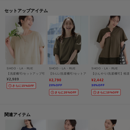
C62-86300 軽凛(かろりん) ひんやり切替コクーントップス
セットアップアイテム
【お客様からいただいたコメント】)
・夏場の仕事用に購入しました。
伸縮性があり動きやすい。走り回る職種なのでありがたい。あと、とって
も涼しいです。
(身長:154㎝ 体型:ふっくら トープの40(Lショート)サイズ購入)
・ショート丈を購入。低身長でワイドパンツは似合わないと思っていました
がこちらのパンツは綺麗に見えて長さもぴったり。
何より楽で色違いで2枚購入しました。
SHOO・LA・RUE
SHOO・LA・RUE
SHOO・LA・RUE
(身長:152㎝ 体型:普通 トープの38(Mショート)サイズ購入)
【洗濯機可/セットアップ可】軽凛(かろりん) シンプル上品 ひんやり切替コクーントッ
【S-LL/洗濯機可/セットアップ可】軽凛(かろりん) ひ
【ひんやり/洗濯機可】軽凛
・お店でLLとLを穿き比べました。
¥2,989
¥2,790
¥2,442
お腹の窮屈感は差がなかったですが、ゆったりの方にしました。
20%OFF
30%OFF
さらに15%OFF
自宅に届き、色もよいと思いました。サラサラしています。
さらに20%OFF
さらに10%OFF
(身長:153㎝ 体型:ふっくら チャコールグレーの42(LLショート丈)サイズ
購入)
・身長が低いので、お直しせずに着られるのはうれしい。
関連アイテム
ウエストゴムでらくちんだけど、セットアップで着ると仕事にも着ていけ
るので、とくにこれからの季節、出張時に活躍しそうです。