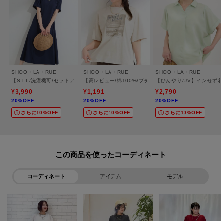
(身長:152㎝ 体型:ふっくら トープの40(Lショート)サイズ購入)
・以前ネイビーを購入して、ブラックが欲しかったので購入しました。
身長が低いので、選べる丈は本当にたすかります。
真夏でも涼しい素材で、洗濯をしても傷みにくいです。色んなトップスと
も相性抜群です。
(身長:147㎝ 体型:普通 ブラックの36(Sショート)サイズ購入)
SHOO・LA・RUE
SHOO・LA・RUE
SHOO・LA・RUE
・ぽっちゃり体型なのでMサイズがどうかと思いましたが、ストレッチがよく
【S-LL/洗濯機可/セットアップ可】軽凛(かろりん) ひんやり切替ワンピース
【高レビュー/綿100%/プチプラ】選べる3柄 大人のた
【ひんやり/UV】インせず
効いているので問題なかったです。
¥3,990
¥1,191
¥2,790
すごく動きやすいので色違いもリピートしたいです。
20%OFF
20%OFF
20%OFF
(身長:153㎝ 体型:ふっくら チャコールグレーのMサイズ購入)
さらに10%OFF
さらに10%OFF
さらに10%OFF
など、たくさんのお声を頂戴しております。
【素材】
この商品を使った
触れた瞬間にひんやりする「接触冷感」の機能に、
汗などの水分に反応して涼感を生み出す「キシリトール加工」をプラスし
コーディネート
アイテム
モデル
た、
ダブルのひんやり効果があります。
少しハリのあるサラッとした素材を使用しています。
マシンウォッシャブル。