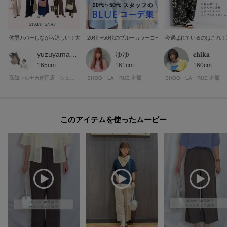
※本商品はカンボジア製と中国製が混在しており、お客様にて原産国を指定
することはできません。
ご了承のうえ、購入くださいますようお願いいたします。
体型カバーしながら涼しい！大人の夏コーデ特集
20代〜50代のブルーカラーコーデ集
今選ばれているのはこれ！
yuzuyamama
ゆゆ
𝐜𝐡𝐢𝐤𝐚
※照明の関係により、実際よりも色味が違って見える場合があります。ま
165cm
161cm
160cm
た、パソコン・スマートフォンなどの環境により、若干製品と画像のカラー
高知マルナカ南国店 シューラルー
SHOO・LA・RUE 本部
SHOO・LA・RUE 本部
が異なる場合もございます。
ーーーーーーーーーーーーーーーーーーーーーーーーーーーー
このアイテムを使ったムービー
■気になるアイテムは『お気に入り登録』がおすすめです！■
＜お気に入り登録とは？＞
オンラインサイトの各アイテムにある「ハートマーク」を
クリックして簡単に追加できます！
＜おすすめPOINT＞
お得な情報をGETできます！！