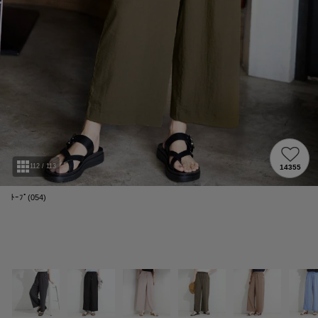
112
/
113
14355
ﾄｰﾌﾟ(054)