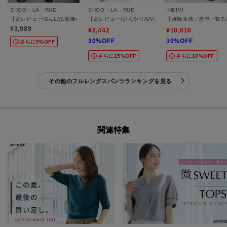
SHOO・LA・RUE
SHOO・LA・RUE
INDIVI
【高レビュー/S-LL/洗濯機可/セットアップ可】着丈選べる 軽凛(かろりん) ひんやりフ
【高レビュー/ひんやり/UV/SS-3L/セットアップ可】
【接触冷感／透湿／着る
¥3,989
¥2,442
¥10,010
30%OFF
30%OFF
さらに5%OFF
さらに15%OFF
さらに10%OFF
その他のフルレングスパンツランキングを見る
関連特集