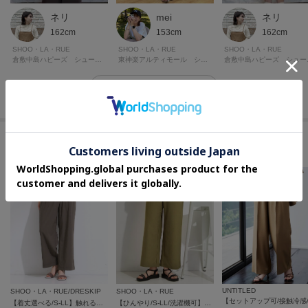
POINT.1
ネリ
mei
ネリ
再入荷通知や、値下げ情報・在庫状況をメルマガにてお知らせ。
162cm
153cm
162cm
SHOO・LA・RUE
SHOO・LA・RUE
SHOO・LA・RUE
POINT.2
倉敷中島ハピーズ シューラルー
東神楽アルティモール シューラルー
倉敷中
マイページでお気に入り一覧をチェックでき、
その他のムービーを見る
自分だけのお買い物リストがつくれる！
ーーーーーーーーーーーーーーーーーーーーーーーーーーーー
【プレオーダー商品をご注文時の注意点】
このアイテムに似ているアイテム
◆お届け予定について
工場の生産の都合上、お届け予定が変更になる場合がございます。
発送日の前後については予めご了承ください。
◆商品画像・商品情報について
実際の商品と仕様、加工、サイズ、素材等が若干異なる場合がございます。
取り扱い方法に関して商品に付いている洗濯ネーム・注意下げ札をご確認く
ださい。
◆注文取り消し・返品が可能です。商品着荷後の返品も可能です。（ただし
返品送料はお客様負担になります。）
UNTITLED
SHOO・LA・RUE/DRESKIP
SHOO・LA・RUE
【着丈選べる/S-LL】触れる度ひんやり ゆるきれい イージーワイドパンツ
【ひんやり/S-LL/洗濯機可】さらりと涼しい ストレッチベイカーパンツ
◆お届け時期の違う予約商品を、複数点カートに入れた場合、カートグルー