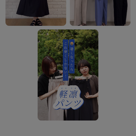
ご要望の多かった、待望のロング丈もお作りいたしました。
レギュラー丈・ショート丈・ロング丈の3丈から、身長や好みに合わせて選べ
ます。
（着丈以外は同じサイズです。)
【スタイリング】
同素材でお作りした軽凛(かろりん)シリーズのジャケット(C62-45317)とブラ
ウス(C62-85317)とセットアップとして着ていただけます。
Tシャツに合わせてシンプルなカジュアルコーデはもちろん、
サマーニットやシャツに合わせて大人カジュアルコーデもおすすめです。
ブラウスを合わせてオフィスカジュアルにも。
【軽凛(かろりん)シリーズ】
C62-45317 軽凛(かろりん) ひんやり半袖ジャケット
C62-85317 軽凛(かろりん) ひんやりタックブラウス
C62-65325 着丈選べる 軽凛(かろりん)ひんやりフラップイージーパンツ
C62-85337 軽凛(かろりん) ひんやりスキッパー裾レースブラウス
C62-56300 軽凛(かろりん) ひんやり切替ワンピース