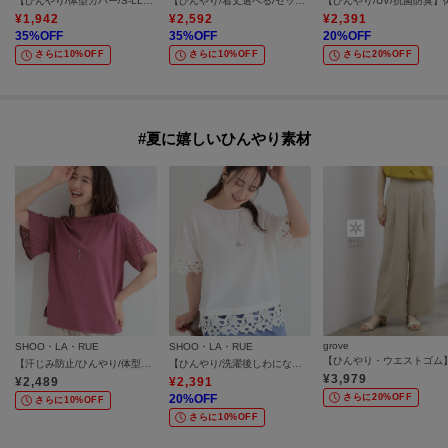
【ひんやり/体型カバー/S-LL】インせず決まる フロントタックデザインTシャツ
【ひんやり/着丈選べる/セットアップ可】洗濯後しわになりにくい とろみワイドパンツ
¥
1,942
¥
2,592
¥
2,391
35
%OFF
35
%OFF
20
%OFF
さらに10%OFF
さらに10%OFF
さらに20%OFF
#夏に嬉しいひんやり素材
grove
SHOO・LA・RUE
SHOO・LA・RUE
【汗じみ防止/ひんやり/体型カバー】真夏の味方。 汗じみが気になりにくい お袖レースフレアTシャツ
【ひんやり/洗濯後しわになりにくい/S-LL】コーデの主役になる レース付きブラウス
¥
3,979
¥
2,489
¥
2,391
20
%OFF
さらに20%OFF
さらに10%OFF
さらに10%OFF