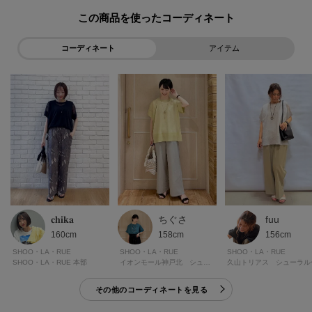
※照明の関係により、実際よりも色味が違って見える場合があります。ま
この商品を使った
た、パソコン・スマートフォンなどの環境により、若干製品と画像のカラー
が異なる場合もございます。
コーディネート
アイテム
ーーーーーーーーーーーーーーーーーーーーーーーーーーーー
■気になるアイテムは『お気に入り登録』がおすすめです！■
＜お気に入り登録とは？＞
オンラインサイトの各アイテムにある「ハートマーク」を
クリックして簡単に追加できます！
＜おすすめPOINT＞
お得な情報をGETできます！！
𝐜𝐡𝐢𝐤𝐚
ちぐさ
fuu
160cm
158cm
156cm
POINT.1
SHOO・LA・RUE
SHOO・LA・RUE
SHOO・LA・RUE
再入荷通知や、値下げ情報・在庫状況をメルマガにてお知らせ。
SHOO・LA・RUE 本部
イオンモール神戸北 シューラルー
久山トリアス シューラル
その他のコーディネートを見る
POINT.2
マイページでお気に入り一覧をチェックでき、