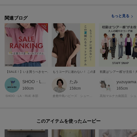
自分だけのお買い物リストがつくれる！
ーーーーーーーーーーーーーーーーーーーーーーーーーーーー
もっと見る
関連ブログ
モデル情報：身長163cm B81 W59 H88 着用サイズ：02（M）
【SALE！】いま買うべきセールアイテム
もうコーデに迷わない！ この夏頼れるセットアイテム
初夏は“シアー感”が主役
SHOO・LA・RUE STYLE
たみ
y
160cm
158cm
165cm
SHOO・LA・RUE 本部
倉敷中島ハピーズ シューラルー
高知マ
このアイテムを使ったムービー