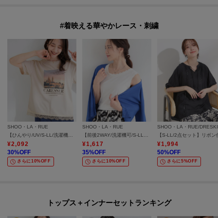
#着映える華やかレース・刺繍
SHOO・LA・RUE
SHOO・LA・RUE
SHOO・LA・RUE/DRESK
【ひんやり/UV/S-LL/洗濯機可】真夏に着たい裾レースが女性らしさをプラスする プリントアソートTシャツ
【前後2WAY/洗濯機可/S-LL】レースデザインタンクトップ
¥
2,092
¥
1,617
¥
1,994
30
%OFF
35
%OFF
50
%OFF
さらに10%OFF
さらに10%OFF
さらに5%OFF
トップス＋インナーセットランキング