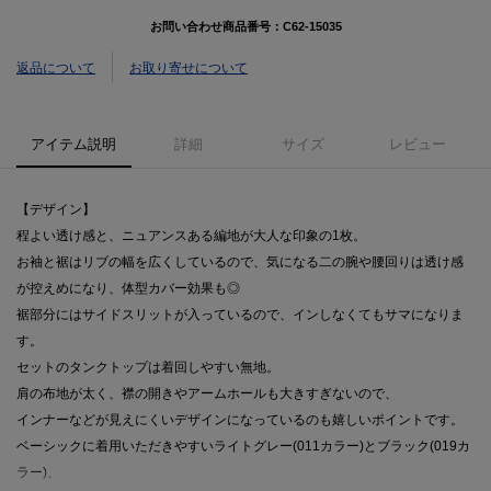
お問い合わせ商品番号：
C62-15035
返品について
お取り寄せについて
アイテム説明
詳細
サイズ
レビュー
【デザイン】
程よい透け感と、ニュアンスある編地が大人な印象の1枚。
お袖と裾はリブの幅を広くしているので、気になる二の腕や腰回りは透け感
が控えめになり、体型カバー効果も◎
裾部分にはサイドスリットが入っているので、インしなくてもサマになりま
す。
セットのタンクトップは着回しやすい無地。
肩の布地が太く、襟の開きやアームホールも大きすぎないので、
インナーなどが見えにくいデザインになっているのも嬉しいポイントです。
ベーシックに着用いただきやすいライトグレー(011カラー)とブラック(019カ
ラー)、