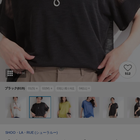
2
/
34
512
ブラック(019)
01(S)
○
02(M)
○
03(L)
残り
4
点
04(LL)
×
SHOO・LA・RUE
(シューラルー)