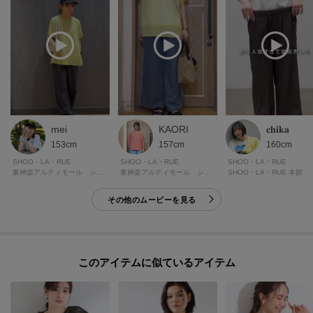
mei
KAORI
𝐜𝐡𝐢𝐤𝐚
153cm
157cm
160cm
SHOO・LA・RUE
SHOO・LA・RUE
SHOO・LA・RUE
東神楽アルティモール シューラルー
東神楽アルティモール シューラルー
SHOO・LA・RUE 本部
その他のムービーを見る
このアイテムに似ているアイテム