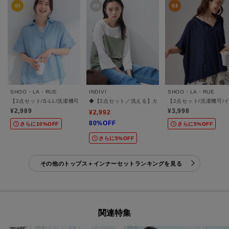
SHOO・LA・RUE
INDIVI
SHOO・LA・RUE
【2点セット/S-LL/洗濯機可】時短でコーデ決まる スラブスキッパーシャツ＋タンクト
◆【2点セット／洗える】カセット服 キャミ＆ブラウス
【2点セット/洗濯機可
¥2,989
¥3,998
¥2,992
80%OFF
さらに10%OFF
さらに5%OFF
さらに5%OFF
その他のトップス＋インナーセットランキングを見る
関連特集