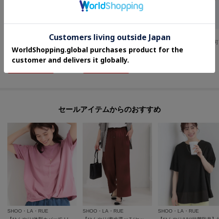
SHOO・LA・RUE
SHOO・LA・RUE
SHOO・LA・RUE
【高レビュー/ひんやり/UV/SS-3L/セットアップ可】さらさらぷるん イージーテーパードパンツ
【ひんやり/S-LL/体型カバー】フレアスリーブで二の腕を自然に隠せる 浅VネックTシャツ
【2点セ
¥
2,442
¥
1,617
¥
2,989
30
%OFF
35
%OFF
さらに10%OFF
さらに15%OFF
さらに10%OFF
セールアイテムからのおすすめ
SHOO・LA・RUE
SHOO・LA・RUE
SHOO・LA・RUE