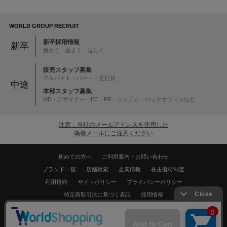
WORLD GROUP RECRUIT
新卒採用情報
新卒
挑もう 品よく 逞しく
販売スタッフ募集
アルバイト・パート・正社員
中途
本部スタッフ募集
MD・デザイナー・EC・PR・システム・バックオフィスなど
注意：当社のメールアドレスを使用した
偽装メールにご注意ください
初めての方へ
ご利用案内・お問い合わせ
ブランド一覧
店舗検索
企業情報
株主優待制度
利用規約
サイトポリシー
プライバシーポリシー
特定商取引法に基づく表記
採用情報
Copyrights © WORLD CO.,LTD. All rights reserved.