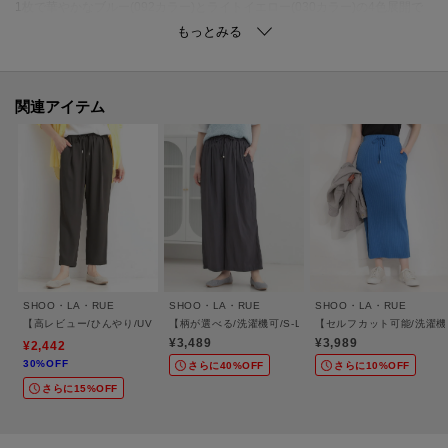
1枚で華やかなブルー(092カラー)とライトイエロー(030カラー)の4色展開で
す。
【カラー補足】
インナーのタンクトップのカラーはブラック(019カラー)のみインナーもブラ
関連アイテム
ック、他カラーのインナーはホワイトです。
【スタイリング】
インしない着こなしがおすすめ。
ゆったりめのボトムス合わせなら大人カジュアルなスタイルに。
すっきりしたテーパードパンツやナロースカートを合わせれば、きれいめス
タイルにもマッチします。
いつものパンツやスカートに合わせるだけで程よい抜け感をプラスしてくれ
SHOO・LA・RUE
SHOO・LA・RUE
SHOO・LA・RUE
るので、幅広い着こなしをお楽しみいただけます。
【高レビュー/ひんやり/UV/SS-3L/セットアップ可】さらさらぷるん イージーテーパー
【柄が選べる/洗濯機可/S-LL】脚のラインを拾いにくい
【セルフカット可能/洗濯機
¥3,489
¥3,989
¥2,442
30%OFF
【素材】
さらに40%OFF
さらに10%OFF
さらに15%OFF
シアー感のある軽さのある糸を使用しています(スラブ素材)。