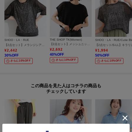
THE SHOP TK(Women)
SHOO・LA・RUE
【2点セット】メッシュニット+タンクトップ
【2点セット】メランジシアートップス×タンクトップセット
¥
2,692
¥
2,442
¥
1,994
40
%OFF
30
%OFF
50
%OFF
さらに10%OFF
さらに10%OFF
さらに10%OFF
この商品を見た人はコチラの商品も
チェックしています