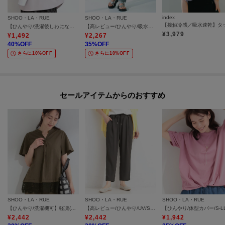
index
SHOO・LA・RUE
SHOO・LA・RUE
【ひんやり/洗濯後しわになりにくい】インせず着られる さらっとタッチのドルマンブラウス
【高レビュー/ひんやり/吸水速乾/洗濯機可/S-3L】さらさらで軽い穿き心地 さらかるイージーパンツ
¥
3,979
¥
1,492
¥
2,267
40
%OFF
35
%OFF
さらに10%OFF
さらに10%OFF
セールアイテムからのおすすめ
SHOO・LA・RUE
SHOO・LA・RUE
SHOO・LA・RUE
【ひんやり/洗濯機可】軽凛(かろりん) スキッパー裾レースブラウス
【高レビュー/ひんやり/UV/SS-3L/セットアップ可】さらさらぷるん イージーテーパードパンツ
¥
2,442
¥
2,442
¥
1,942