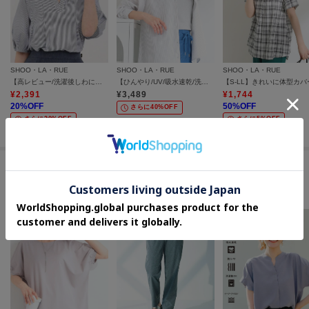
SHOO・LA・RUE
SHOO・LA・RUE
SHOO・LA・RUE
【高レビュー/洗濯後しわになりにくい/インせず着られる】自然に体型カバー 麻調ペプラムブラウス
【ひんやり/UV/吸水速乾/洗濯後しわになりにくい】ラッシュガードにもなる ストライプシャツ
¥
2,391
¥
3,489
¥
1,744
20
%OFF
50
%OFF
さらに40%OFF
さらに20%OFF
さらに5%OFF
この商品を見た人はコチラの商品も
チェックしています