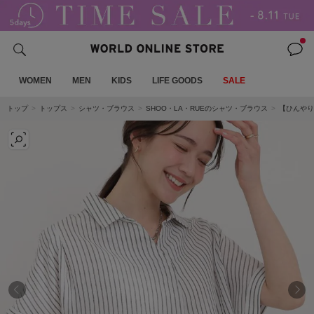
WOMEN
MEN
KIDS
LIFE GOODS
SALE
トップ
トップス
シャツ・ブラウス
SHOO・LA・RUEのシャツ・ブラウス
【ひんやり