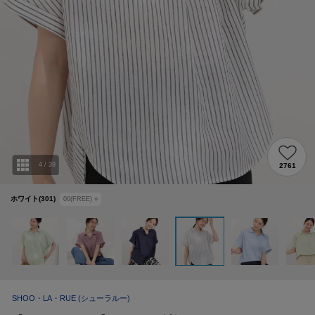
4
/
39
2761
ホワイト(301)
00(FREE)
○
SHOO・LA・RUE
(シューラルー)