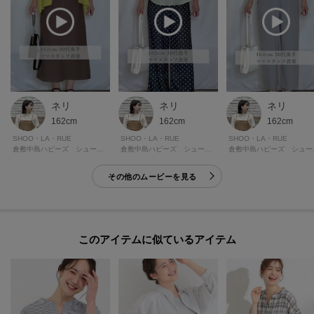
モデル情報：身長163cm B81 W59 H88 着用サイズ：02（M）
ネリ
ネリ
ネリ
162cm
162cm
162cm
SHOO・LA・RUE
SHOO・LA・RUE
SHOO・LA・RUE
倉敷中島ハピーズ シューラルー
倉敷中島ハピーズ シューラルー
倉敷中
その他のムービーを見る
このアイテムに似ているアイテム