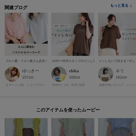
■気になるアイテムは『お気に入り登録』がおすすめです！■
もっと見る
関連ブログ
[お気に入り登録とは？]
オンラインサイトの各アイテムにある「ハートマーク」を
クリックして簡単に追加できます！
[おすすめPOINT]
お得な情報をGETできます！！
ブルベ夏・イエベ春さん必見！ 大人に似合うパステルカラーコーデ集
20代〜50代スタッフのインしないコーデ
インしないで決まる！忙し
POINT.1
ゆっきー
𝐜𝐡𝐢𝐤𝐚
ネリ
再入荷通知や、値下げ情報・在庫状況をメルマガにてお知らせ。
157cm
160cm
162cm
モラージュ柏 シューラルー
SHOO・LA・RUE 本部
倉敷中
POINT.2
マイページでお気に入り一覧をチェックでき、
自分だけのお買い物リストがつくれる！
このアイテムを使ったムービー
ーーーーーーーーーーーーーーーーーーーーーーーーーーーー