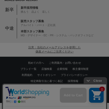
WORLD GROUP RECRUIT
新卒採用情報
新卒
挑もう 品よく 逞しく
販売スタッフ募集
アルバイト・パート・正社員
中途
本部スタッフ募集
MD・デザイナー・EC・PR・システム・バックオフィスなど
注意：当社のメールアドレスを使用した
偽装メールにご注意ください
初めての方へ
ご利用案内・お問い合わせ
ブランド一覧
店舗検索
企業情報
株主優待制度
利用規約
サイトポリシー
プライバシーポリシー
特定商取引法に基づく表記
採用情報
Copyrights © WORLD CO.,LTD. All rights reserved.
スマートフォン ｜
PC
0