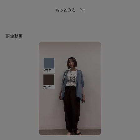
【デザイン】
リラクシーなドルマンスリーブが、大人の抜け感を演出する一枚。
顔周りをシャープに見せるスキッパーデザインと肩や胸元に施されたタック
が、
ゆったりした着心地ながらもすっきり見えを叶えます。
裾は前後差をつけたこだわりのラウンドヘム。
ボトムにインせずさらりと纏うだけで、気になるヒップラインを優しくカバ
ーします。
広めに設計したお袖口は、通気性が良く涼しいだけでなく、
二の腕を華奢に見せてくれる効果も。
またロールアップデザインでこなれ感もプラスしています。
忙しい朝も迷わず手に取れる、夏のお助け軽やかシャツです。
【スタイリング】
イージーパンツと合わせればリラクシーで楽ちんな着こなしになります。
前後差があるため、インしなくてもバランスよく着ていただけます。
センタープレス入りのワイドパンツやテーパードパンツなどきれいめなボト
ムスにも合わせやすく、