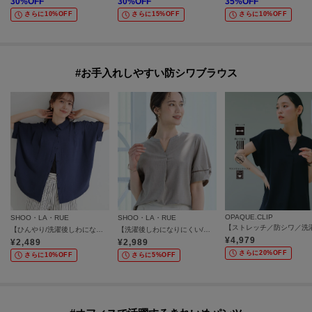
30
%OFF
30
%OFF
35
%OFF
さらに10%OFF
さらに15%OFF
さらに10%OFF
#お手入れしやすい防シワブラウス
OPAQUE.CLIP
SHOO・LA・RUE
SHOO・LA・RUE
【ひんやり/洗濯後しわになりにくい/体型カバー】二の腕も隠せる お袖ロールアップ半袖シャツ
【洗濯後しわになりにくい/インせずきまる】お袖のハシゴレースが涼やかな印象 麻調スキッパーブラウス
¥
4,979
¥
2,489
¥
2,989
さらに20%OFF
さらに10%OFF
さらに5%OFF