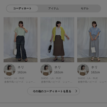
コーディネート
アイテム
モデル
【嬉しい4つの機能】
◆洗濯機洗いOK
◆触れた瞬間ひんやりする接触冷感機能
◆抗菌防臭
◆UVカット
※この製品は、太陽光線中の紫外線（UV）を通しにくくします。この効果は
永久的ではありません。
※この製品は、抗菌防臭加工をしております。この効果は永久的ではありま
せん。
ネリ
ネリ
ネリ
162cm
162cm
162cm
SHOO・LA・RUE
SHOO・LA・RUE
SHOO・LA・RUE
※照明の関係により、実際よりも色味が違って見える場合があります。ま
倉敷中島ハピーズ シューラルー
倉敷中島ハピーズ シューラルー
倉敷中
た、パソコン・スマートフォンなどの環境により、若干製品と画像のカラー
が異なる場合もございます。
その他のコーディネートを見る
ーーーーーーーーーーーーーーーーーーーーーーーーーーーー