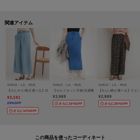
前だけインにした着こなしはよりすっきりとした印象になります。
ナロースカート合わせもメリハリが出ておすすめです。
関連アイテム
【お客様からいただいたコメント】
・毎年リピートしています。今年はフリーサイズなので、サイズで迷わなく
てよかった。
(身長:149cm 体型:普通 ブルー(391カラー)の00(FREE)サイズ購入
・商品名の通り、ボトムスにインしなくてもサマになる絶妙な丈感とシルエ
ットが素晴らしいです。
お腹や腰回りを自然にカバーしてくれるので50代の体型にも優しく、職場の
学校へ着ていく毎日のオフィスカジュアルとしても、
SHOO・LA・RUE
SHOO・LA・RUE
SHOO・LA・RUE
だらしなく見えずに大活躍しています。胸元も下着が覗かない絶妙な空き加
【ひんやり/着丈選べる】涼しく穿ける ウエストリボン デニムイージーワイドパンツ
【セルフカット可能/洗濯機可/S-LL】テレコナロースカ
【S-LL/柄が選べる】ウ
減で気に入りました。色違いで揃えたいです。
¥3,989
¥2,989
¥3,191
(身長:156cm 体型:普通 ブルー(391カラー)の00(FREE)サイズ購入
20%OFF
さらに10%OFF
さらに20%OFF
というお声を頂いております。
さらに10%OFF
【素材】
レーヨンのなめらかな肌触りとフレンチリネンの清涼感に加え、ハリ感と落
この商品を使った
ち感があり、着心地の良い素材です。