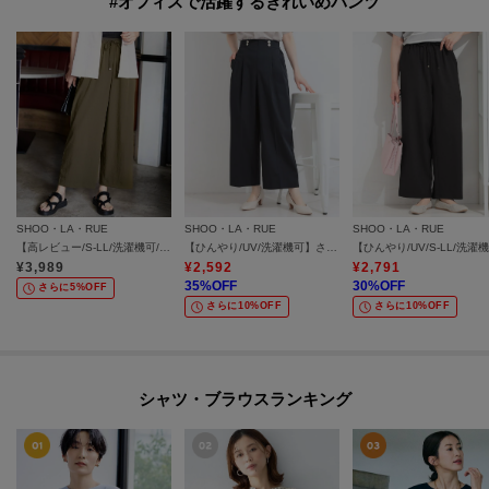
#オフィスで活躍するきれいめパンツ
SHOO・LA・RUE
SHOO・LA・RUE
SHOO・LA・RUE
【高レビュー/S-LL/洗濯機可/セットアップ可】着丈選べる 軽凛(かろりん) ひんやりフラップイージーパンツ
【ひんやり/UV/洗濯機可】さらさらきちんと 金ボタンワイドパンツ
¥
3,989
¥
2,592
¥
2,791
35
%OFF
30
%OFF
さらに5%OFF
さらに10%OFF
さらに10%OFF
シャツ・ブラウスランキング