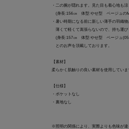
・二の腕が隠れます。見た目も着心地も涼
(身長:156㎝ 体型:やせ型 ベージュの
・暑い時期になる前に新しい薄手の羽織物
薄くて軽くて嵩張らないので、持ち運び
(身長:157㎝ 体型:やせ型 ベージュ(0
とのお声を頂戴しております。
【素材】
柔らかく肌触りの良い素材を使用していま
【仕様】
・ポケットなし
・裏地なし
※照明の関係により、実際よりも色味が違