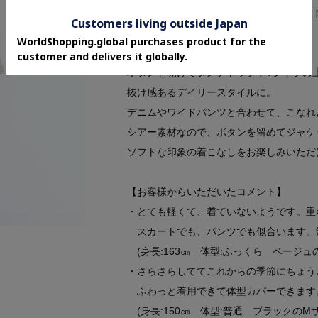
裾は前後差デザインでヒップもさりげなく
【スタイリング】
ボタンを開けてタンクトップやTシャツの
抜け感あるデイリースタイルに。
デニムやワイドパンツと合わせて、こなれ
シアー素材なので、ボタンを留めてジャケ
ソフトな印象の着こなしをお楽しみいただ
【お客様からいただいたコメント】
・とても軽くて、着ていないようです。重
スカートでも、パンツでも似合います。
(身長:163㎝ 体型:ふっくら ベージュ
・さらさらしててこれからの季節にちょう
ふわっと着用できて体型カバーできます
(身長:150㎝ 体型:普通 ブラックのM