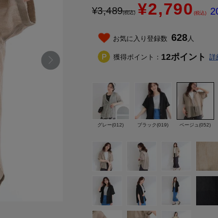
¥2,790
¥
3,489
2
(税込)
(税込)
628
お気に入り登録数
人
12
ポイント
獲得ポイント：
詳
グレー(012)
ブラック(019)
ベージュ(052)