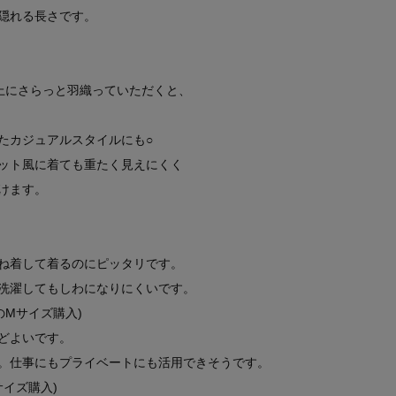
隠れる長さです。
上にさらっと羽織っていただくと、
たカジュアルスタイルにも○
ット風に着ても重たく見えにくく
けます。
ね着して着るのにピッタリです。
洗濯してもしわになりにくいです。
のMサイズ購入)
どよいです。
。仕事にもプライベートにも活用できそうです。
サイズ購入)