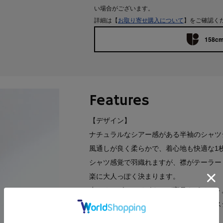
い場合がございます。
詳細は【
お取り寄せ購入について
】をご確認く
158cm
Features
【デザイン】
ナチュラルなシアー感がある半袖のシャツ
風通しが良く柔らかで、着心地も快適な1
シャツ感覚で羽織れますが、襟がテーラー
楽に大人っぽく決まります。
小さめのゴールドボタンが高見えポイント
身幅と腕回りに余裕を持たせたリラックス
にもおすすめです。