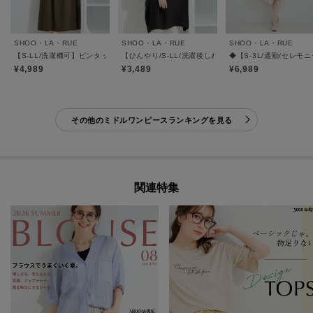
SHOO・LA・RUE
SHOO・LA・RUE
SHOO・LA・RUE
【S-LL/洗濯機可】ピンタックデザインがサマ見え Aラインワンピース
【ひんやり/S-LL/洗濯後しわになりにくい】体型カバ
◆【S-3L/通勤/セレ
¥4,989
¥3,489
¥6,989
その他のミドルワンピースランキングを見る
関連特集