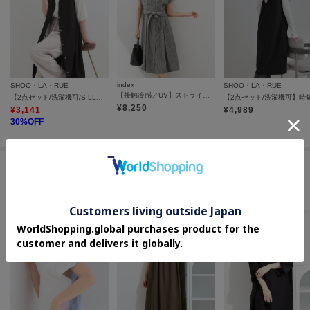
index
SHOO・LA・RUE
SHOO・LA・RUE
【接触冷感／UV】ストライプタックシャツワンピース《洗濯機OK》
【2点セット/洗濯機可/S-LL】ジレにもなるジャンスカ+5分袖Tシャツ
¥
8,250
¥
3,141
¥
4,989
30
%OFF
この商品を見た人はコチラの商品も
チェックしています