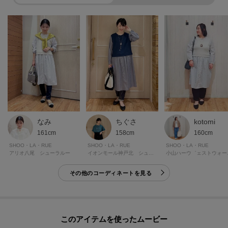
オンラインサイトの各アイテムにある「ハートマーク」を
クリックして簡単に追加できます！
[おすすめPOINT]
お得な情報をGETできます！！
POINT.1
再入荷通知や、値下げ情報・在庫状況をメルマガにてお知らせ。
POINT.2
なみ
kotomi
ちぐさ
マイページでお気に入り一覧をチェックでき、
161cm
160cm
158cm
自分だけのお買い物リストがつくれる！
SHOO・LA・RUE
SHOO・LA・RUE
SHOO・LA・RUE
ーーーーーーーーーーーーーーーーーーーーーーーーーーーー
アリオ八尾 シューラルー
小山ハー
イオンモール神戸北 シューラルー
その他のコーディネートを見る
モデル情報：身長165cm B82 W60 H88 着用サイズ：02（M）
このアイテムを使ったムービー