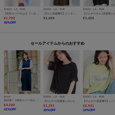
SHOO・LA・RUE
SHOO・LA・RUE
SHOO・LA・RUE
【体型カバー/S-LL】インせず着られる ひんやりシャツ素材切替Tシャツ
【S-LL/洗濯機可】ピンタックデザインがサマ見え Aラインワンピース
¥
1,793
¥
4,989
¥
3,489
40
%OFF
セールアイテムからのおすすめ
grove
SHOO・LA・RUE
SHOO・LA・RUE
高評価！【体型カバー/洗える】袖布帛ポンチワンピース
【ひんやり/洗濯後しわになりにくい/S-LL】コーデの主役になる レース付きブラウス
【ひんやり/洗
¥
4,200
¥
2,391
¥
2,541
41
%OFF
20
%OFF
14
%OFF