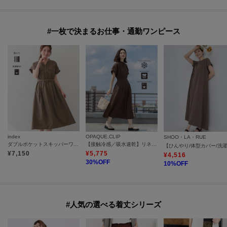
#一枚で決まるお仕事・通勤ワンピース
index
OPAQUE.CLIP
SHOO・LA・RUE
ダブルポケットスキッパーワンピース【防シワ／洗濯機OK】《XS～3L／6col》
【接触冷感／吸水速乾】リネンライク シャツワンピース《洗濯機OK》
¥
7,150
¥
5,775
¥
4,516
30
%OFF
10
%OFF
#人気の選べる着丈シリーズ