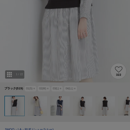
1
/
22
322
ブラック(519)
01(S)
○
02(M)
○
03(L)
○
04(LL)
○
SHOO・LA・RUE
(シューラルー)