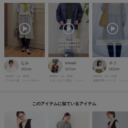
なみ
misaki
ネリ
161cm
157cm
162cm
SHOO・LA・RUE
SHOO・LA・RUE
SHOO・LA・RUE
アリオ八尾 シューラルー
イオンタウン郡山 シューラルー
倉敷中
このアイテムに似ているアイテム