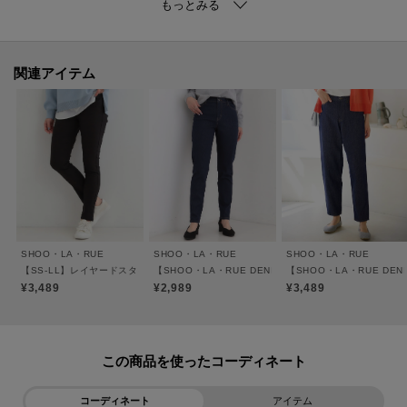
パンツをレイヤードしても〇
【素材】
シャツ素材と表面感のある素材を使用しています。
関連アイテム
※裏地なし
【仕様】
・ポケットなし
・裏地なし
※照明の関係により、実際よりも色味が違って見える場合があります。ま
SHOO・LA・RUE
SHOO・LA・RUE
SHOO・LA・RUE
た、パソコン・スマートフォンなどの環境により、若干製品と画像のカラー
【SS-LL】レイヤードスタイルに スキニーパンツ
【SHOO・LA・RUE DENIM】毎日使いたくなる ス
【SHOO・LA・RUE D
が異なる場合もございます。
¥3,489
¥2,989
¥3,489
ーーーーーーーーーーーーーーーーーーーーーーーーーーーー
■気になるアイテムは『お気に入り登録』がおすすめです！■
この商品を使った
[お気に入り登録とは？]
コーディネート
アイテム